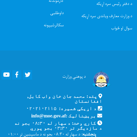
کارموندنه
د دفتر رئیس سره اړیکه
داوطلبۍ
د وزارت معارف ویاندی سره اړیکه
سکالرشیپونه
سوال او ځواب
Youtube
Facebook
Twitter
د پوهنې
وزارت
پته: محمد جان خان واټ کابل,
افغانستان
د اړیکې شمیره: ۰۲۰۲۱۰۲۱۱۵
بریښنالیک :info@moe.gov.af
کاري وخت: د سهار له ۰۸:۳۰ بجو نه
د مازدیګر تر ۰۳:۳۰ بجو پورې
پنجشنبه:
د سهار له ۰۸:۳۰ بجو نه د ماسپښین تر ۰۱:۰۰