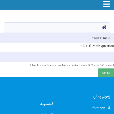
Toggle navigation
اصلي
منځپانګه
دانګل
HOME
E-mai
13 + 3 =
Math question
Solve this simple math problem and enter the result. E.g. for 1+3, enter 4.
APPLY
زمونږ په اړه
فرصتونه
زوړ ویب سایټ