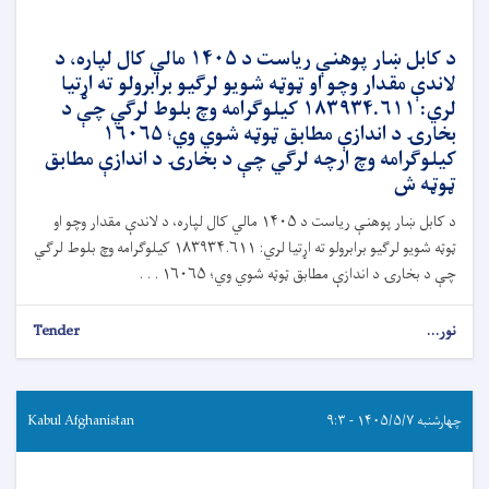
د کابل ښار پوهنې ریاست د ۱۴۰۵ مالي کال لپاره، د
لاندې مقدار وچو او ټوټه شویو لرګیو برابرولو ته اړتیا
لري: ۱۸۳۹۳۴.۶۱۱ کیلوګرامه وچ بلوط لرګي چې د
بخارۍ د اندازې مطابق ټوټه شوي وي؛ ۱۶۰۶۵
کیلوګرامه وچ ارچه لرګي چې د بخارۍ د اندازې مطابق
ټوټه ش
د کابل ښار پوهنې ریاست د ۱۴۰۵ مالي کال لپاره، د لاندې مقدار وچو او
ټوټه شویو لرګیو برابرولو ته اړتیا لري: ۱۸۳۹۳۴.۶۱۱ کیلوګرامه وچ بلوط لرګي
چې د بخارۍ د اندازې مطابق ټوټه شوي وي؛ ۱۶۰۶۵ . . .
نور...
Tender
چهارشنبه ۱۴۰۵/۵/۷ - ۹:۳
Kabul Afghanistan