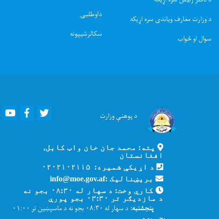
داوطلبۍ
د وزارت معارف ویاندی سره اړیکه
سکالرشیپونه
سوال او ځواب
Youtube
Facebook
Twitter
د پوهنې
وزارت
پته: محمد جان خان واټ کابل,
افغانستان
د اړیکې شمیره: ۰۲۰۲۱۰۲۱۱۵
بریښنالیک :info@moe.gov.af
کاري وخت: د سهار له ۰۸:۳۰ بجو نه
د مازدیګر تر ۰۳:۳۰ بجو پورې
پنجشنبه:
د سهار له ۰۸:۳۰ بجو نه د ماسپښین تر ۰۱:۰۰
بجې پورې