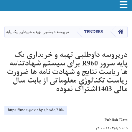
Toggle navigation
اصلي
منځپانګه
دانګل
HOME
TENDERS
درپروسه داوطلبی تهیه و خریداری یک پایه سرور R960 برای سیستم شهادتنامه ها ریاست نتایج و شهادت نامه ها ضرورت ریاست تکنالوژی معلوماتی از بابت سال مالی 1403اشتراک
درپروسه داوطلبی تهیه و خریداری یک
پایه سرور R960 برای سیستم شهادتنامه
ها ریاست نتایج و شهادت نامه ها ضرورت
ریاست تکنالوژی معلوماتی از بابت سال
مالی 1403اشتراک نموده
https://moe.gov.af/ps/node/6104
Publish Date
شنبه ۱۴۰۳/۸/۵ - ۱۲:۰