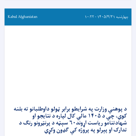
چهارشنبه ۱۴۰۵/۴/۳۱ - ۱۰:۲۲
Kabul Afghanistan
د پوهنې وزارت په شرایطو برابر ټولو داوطلبانو ته بلنه
کوي، چې د ۱۴۰۵ مالي کال لپاره د نتایجو او
شهادتنامو ریاست اړوند۶۰ سېټه د پرنټرونو رنګ د
تدارک او پېرلو په پروژه کې ګډون وکړي