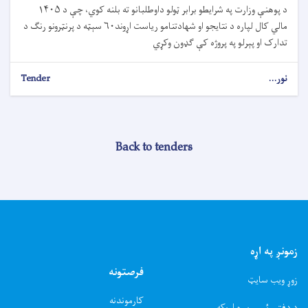
د پوهنې وزارت په شرایطو برابر ټولو داوطلبانو ته بلنه کوي، چې د ۱۴۰۵
مالي کال لپاره د نتایجو او شهادتنامو ریاست اړوند۶۰ سېټه د پرنټرونو رنګ د
تدارک او پېرلو په پروژه کې ګډون وکړي
نور...
Tender
Back to tenders
زمونږ په اړه
فرصتونه
زوړ ویب سایټ
کارموندنه
د دفتر رئیس سره اړیکه