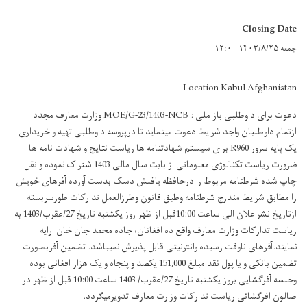
Closing Date
جمعه ۱۴۰۳/۸/۲۵ - ۱۲:۰
Location Kabul Afghanistan
دعوت برای داوطلبی باز ملی : MOE/G-23/1403-NCB وزارت معارف مجددا
ازتمام داوطلبان واجد شرایط دعوت مینماید تا درپروسه داوطلبی تهیه و خریداری
یک پایه سرور R960 برای سیستم شهادتنامه ها ریاست نتایج و شهادت نامه ها
ضرورت ریاست تکنالوژی معلوماتی از بابت سال مالی 1403اشتراک نموده و نقل
چاپ شده شرطنامه مربوط را درحافظه یافلش دسک بدست آورده آفرهای خویش
را مطابق شرایط مندرج شرطنامه وطبق قانون وطرزالعمل تدارکات طورسربسته
ازتاریخ نشراعلان الی ساعت 10:00قبل از ظهر روز یکشنبه تاریخ 27/عقرب/1403 به
ریاست تدارکات وزارت معارف واقع ده افغانان، جاده محمد جان خان ارایه
نمایند.آفرهای ناوقت رسیده وانترنیتی قابل پذیرش نمیباشد. تضمین آفربصورت
تضمین بانکی و یا پول نقد مبلغ 151,000 یکصد و پنجاه و یک هزار افغانی بوده
وجلسه آفرگشایی بروز یکشنبه تاریخ 27/عقرب/ 1403 ساعت 10:00 قبل از ظهر در
صالون افرگشائی ریاست تدارکات وزارت معارف تدویرمیگردد.