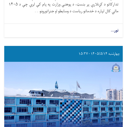
تدارکاتو د کړنلارې پر بنسټ، د پوهنې وزارت په پام کې لري چې د ۱۴۰۵
مالي کال لپاره د خدماتو ریاست د وسایطو او جنراتورونو. . .
نور...
چهارشنبه ۱۴۰۵/۵/۱۴ - ۱۵:۳۷