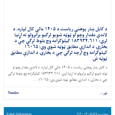
د کابل ښار پوهنې ریاست د ۱۴۰۵ مالي کال لپاره، د
لاندې مقدار وچو او ټوټه شویو لرګیو برابرولو ته اړتیا
لري: ۱۸۳۹۳۴.۶۱۱ کیلوګرامه وچ بلوط لرګي چې د
بخارۍ د اندازې مطابق ټوټه شوي وي؛ ۱۶۰۶۵
کیلوګرامه وچ ارچه لرګي چې د بخارۍ د اندازې مطابق
ټوټه ش
د کابل ښار پوهنې ریاست د ۱۴۰۵ مالي کال لپاره، د لاندې مقدار وچو او
ټوټه شویو لرګیو برابرولو ته اړتیا لري: ۱۸۳۹۳۴.۶۱۱ کیلوګرامه وچ بلوط لرګي
چې د بخارۍ د اندازې مطابق ټوټه شوي وي؛ ۱۶۰۶۵ . . .
نور...
Tender
چهارشنبه ۱۴۰۵/۵/۷ - ۹:۳
Kabul Afghanistan