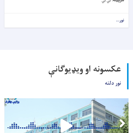
سرچینه:
بي بي
نور...
عکسونه او ویډیوګانې
نور دلته