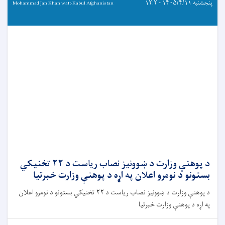
پنجشنبه ۱۴۰۵/۴/۱۱ - ۱۲:۲
Mohammad Jan Khan watt-Kabul Afghanistan
د پوهنې وزارت د ښوونیز نصاب ریاست د ۲۲ تخنیکي
بستونو د نومرو اعلان په اړه د پوهنې وزارت خبرتیا
د پوهنې وزارت د ښوونیز نصاب ریاست د ۲۲ تخنیکي بستونو د نومرو اعلان
په اړه د پوهنې وزارت خبرتیا