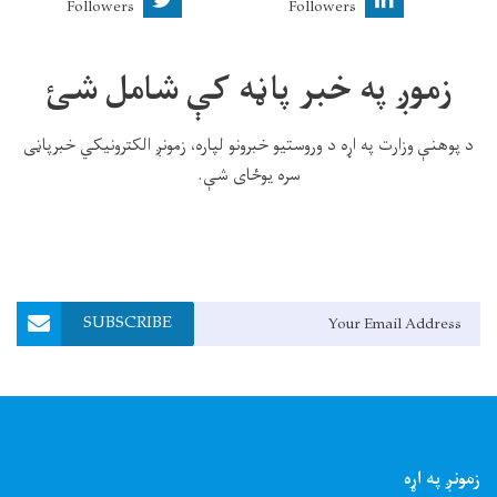
Followers
Followers
زموږ په خبر پاڼه کې شامل شئ
د پوهنې وزارت په اړه د وروستیو خبرونو لپاره، زمونږ الکترونیکي خبرپاڼی
سره یوځای شې.
Email Address
SUBSCRIBE
زمونږ په اړه