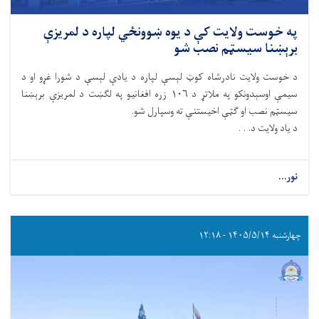
په خوست ولایت کې د یوه ښوونځي لپاره د لمریزې
برېښنا سیسټم نصب شو
د خوست ولایت نادرشاه کوټ لېسې لپاره د یادې لېسې د شورا غړو او د
سیمې اوسېدونکو په ملاتړ د ۱۰۶ زره افغانیو په لګښت د لمریزې برېښنا
سیسټم نصب او ګټې اخیستنې ته وسپارل شو.
د یاد ولایت د. . .
نور...
چهارشنبه ۱۴۰۵/۵/۱۴ - ۱۲:۱۸