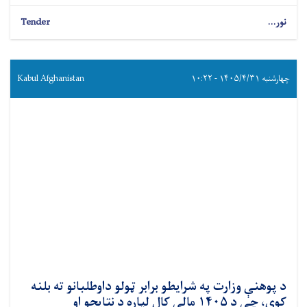
نور...
Tender
چهارشنبه ۱۴۰۵/۴/۳۱ - ۱۰:۲۲
Kabul Afghanistan
د پوهنې وزارت په شرایطو برابر ټولو داوطلبانو ته بلنه
کوي، چې د ۱۴۰۵ مالي کال لپاره د نتایجو او