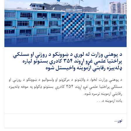
د پوهنې وزارت له لوري د ښوونکو د روزنې او مسلکي
پراختیا علمي غړو اړوند ۳۵۴ کادري بستونو لپاره
ډله‌ییزه رقابتي ازموینه واخیستل شوه
د پوهنې وزارت لخوا، د ولايتونو د مرکزونو او ولسواليو د ښوونکو د روزنې او
مسلکي پراختیا علمي غړو اړوند ۳۵۴ کادري بستونو ډکولو په موخه ډله‌ییزه
رقابتي ازموینه ترسره شوه.
ياده ازموینه د. . .
نور...