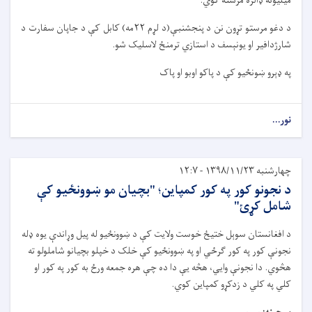
میلیونه ډالره مرسته کوي.
د دغو مرستو تړون نن د پنجشنبې(د لړم ۲۲مه) کابل کې د جاپان سفارت د
شارژدافیر او یونېسف د استازي ترمنځ لاسلیک شو.
په ډېرو ښونځیو کې د پاکو اوبو او پاک
نور...
چهارشنبه ۱۳۹۸/۱۱/۲۳ - ۱۲:۷
د نجونو کور په کور کمپاین؛ "بچیان مو ښوونځيو کې
شامل کړئ"
د افغانستان سوېل ختیځ خوست ولایت کې د ښوونځیو له پیل وړاندې یوه ډله
نجونې کور په کور ګرځي او په ښوونځیو کې خلک د خپلو بچیانو شاملولو ته
هڅوي. دا نجونې وايي، هڅه یې دا ده چې هره جمعه ورځ به کور په کور او
کلي په کلي د زدکړو کمپاین کوي.