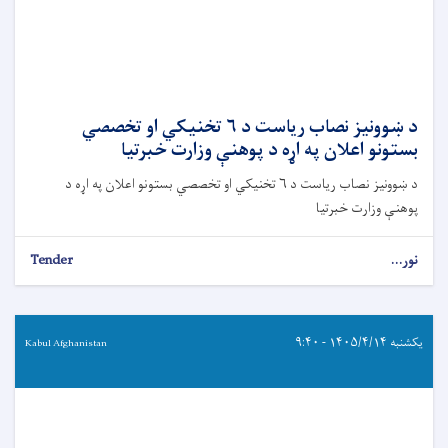
د ښوونیز نصاب ریاست د ۶ تخنیکي او تخصصي
بستونو اعلان په اړه د پوهنې وزارت خبرتیا
د ښوونیز نصاب ریاست د ۶ تخنیکي او تخصصي بستونو اعلان په اړه د
پوهنې وزارت خبرتیا
نور...
Tender
یکشنبه ۱۴۰۵/۴/۱۴ - ۹:۴۰
Kabul Afghanistan