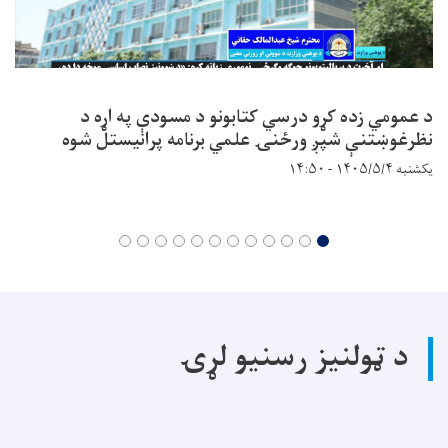
د عمومي زده کړو درسي کتابونو د مسودې په اړه د
نظرغوښتنې شپږ ورځنۍ علمي برنامه پرانیستل شوه
یکشنبه ۱۴۰۵/۵/۴ - ۱۴:۵۰
د ټولنیز رسنیو لړۍ