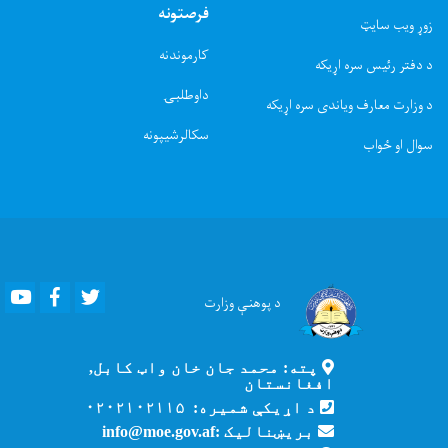
فرصتونه
زوړ ویب سایټ
کارموندنه
د دفتر رئیس سره اړیکه
داوطلبۍ
د وزارت معارف ویاندی سره اړیکه
سکالرشیپونه
سوال او ځواب
Youtube
Facebook
Twitter
د پوهنې
وزارت
پته: محمد جان خان واټ کابل,
افغانستان
د اړیکې شمیره: ۰۲۰۲۱۰۲۱۱۵
بریښنالیک :info@moe.gov.af