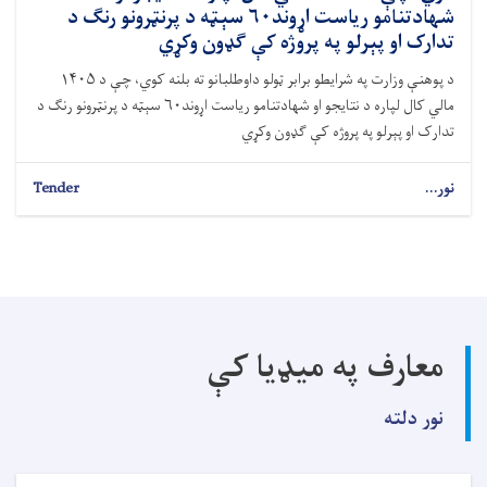
شهادتنامو ریاست اړوند۶۰ سېټه د پرنټرونو رنګ د
تدارک او پېرلو په پروژه کې ګډون وکړي
د پوهنې وزارت په شرایطو برابر ټولو داوطلبانو ته بلنه کوي، چې د ۱۴۰۵
مالي کال لپاره د نتایجو او شهادتنامو ریاست اړوند۶۰ سېټه د پرنټرونو رنګ د
تدارک او پېرلو په پروژه کې ګډون وکړي
نور...
Tender
معارف په میډیا کې
نور دلته