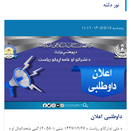
نور دلته
پنجشنبه ۱۴۰۵/۵/۱۵ - ۱۱:۱۶
داوطلبۍ اعلان
د ملي تدارکاتو ریاست د ۱۴۴۷/۱۲/۲۷ نېټې (۲۰۵۸۰) ګڼې متحدالمال او د