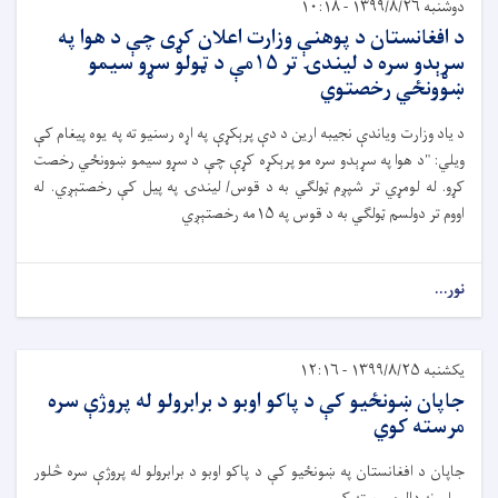
دوشنبه ۱۳۹۹/۸/۲۶ - ۱۰:۱۸
د افغانستان د پوهنې وزارت اعلان کړی چې د هوا په
سړېدو سره د لیندۍ تر ۱۵مې د ټولو سړو سیمو
ښوونځي رخصتوي
د یاد وزارت ویاندې نجیبه ارین د دې پرېکړې په اړه رسنیو ته په یوه پیغام کې
ویلي: "د هوا په سړېدو سره مو پرېکړه کړې چې د سړو سیمو ښوونځي رخصت
کړو. له لومړي تر شپږم ټولګي به د قوس/ لیندۍ په پيل کې رخصتېږي. له
اووم تر دولسم ټولګي به د قوس په ۱۵مه رخصتېږي
نور...
یکشنبه ۱۳۹۹/۸/۲۵ - ۱۲:۱۶
جاپان ښونځیو کې د پاکو اوبو د برابرولو له پروژې سره
مرسته کوي
جاپان د افغانستان په ښونځیو کې د پاکو اوبو د برابرولو له پروژې سره څلور