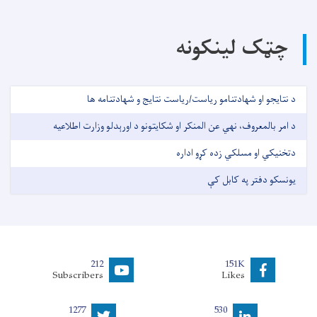
چټک لینکونه
د نتایجو او شهادتنامو ریاست/ریاست نتایج و شهادتنامه ها
د امر بالمعروف، نهي عن المنکر او شکایتونو د اورېدلو وزارت اطلاعیه
دتخنیکي او مسلکي زده کړو اداره
یونسکو دفتر په کابل کې
212
151K
Subscribers
Likes
1277
530