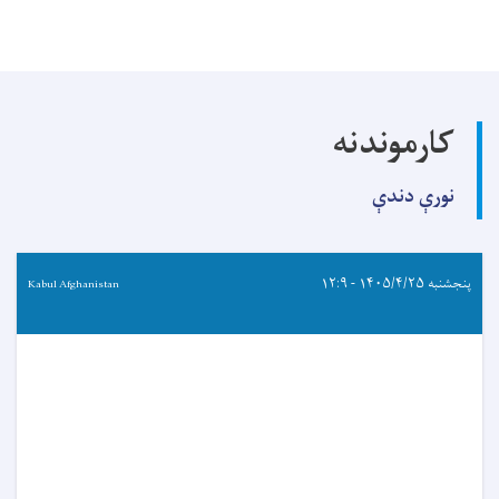
کارموندنه
نورې دندې
پنجشنبه ۱۴۰۵/۴/۲۵ - ۱۲:۹
Kabul Afghanistan