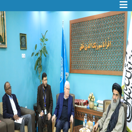
Toggle navigation
اصلي
منځپانګه
دانګل