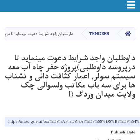
Toggle navigation
اصلي
منځپانګه
دانګل
HOME
TENDERS
داوطلبان واجد شرایط دعوت مینماید تا درپروس
داوطلبان واجد شرایط دعوت مینماید تا
درپروسه داوطلبی)پروژه حفر چاه آب معه
سیستم سولر, اعمار کثافت دانی و تشناب
ها برای سه باب مکاتب ولسوالی چک
ولایت میدان وردگ (ا
https://moe.gov.af/ps/%D8%AF%D8%A7%D9%88%D8%B7
Publish Date