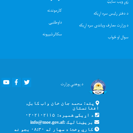
زوړ ویب سایټ
کارموندنه
د دفتر رئیس سره اړیکه
داوطلبۍ
د وزارت معارف ویاندی سره اړیکه
سکالرشیپونه
سوال او ځواب
Youtube
Facebook
Twitter
د پوهنې
وزارت
پته: محمد جان خان واټ کابل,
افغانستان
د اړیکې شمیره: ۰۲۰۲۱۰۲۱۱۵
بریښنالیک :info@moe.gov.af
کاري وخت: د سهار له ۰۸:۳۰ بجو نه