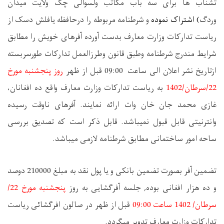
تشناب ها برای سه باب مکاتب ولسوالی چک ولایت میدان
وردگ
(
اشتراک نموده
و شرطنامه مربوطه را درحافظه یافلش دسک از
ریاست تدارکات وزارت معارف بدست آورده آفرهای خویش را مطابق
شرایط مندرج شرطنامه وطبق قانون وطرزالعمل تدارکات طورسربسته
ازتاریخ نشر اعلان الی ساعت
09:00 قبل از ظهر
روز پنجشنبه مورخ
22
/
سرطان
/1402
به ریاست تدارکات وزارت معارف واقع ده افغانان،
غازی محمد جان خان وات ارائه نمایند. آفرهای ناوقت رسیده
وانترنیتی قابل قبول نمیباشد
.
قابل ذکر است که تصدیق بررسی
ساحه امور ساختمانی مطابق شرطنامه لازمی میباشد.
تضمین آفر بصورت تضمین بانکی و یا پول نقد به مبلغ 210000 دوصد
و ده هزار افغانی بوده, جلسه آفرگشایی به روز
پنجشنبه مورخ
22/
سرطان/ 1402 ساعت 09:00
قبل از ظهر در صالون افرگشائی ریاست
تدارکات وزارت معارف تدویر میگردد
.