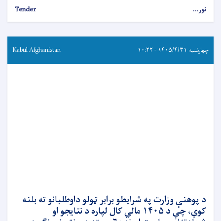
نور...
Tender
چهارشنبه ۱۴۰۵/۴/۳۱ - ۱۰:۲۲
Kabul Afghanistan
د پوهنې وزارت په شرایطو برابر ټولو داوطلبانو ته بلنه
کوي، چې د ۱۴۰۵ مالي کال لپاره د نتایجو او