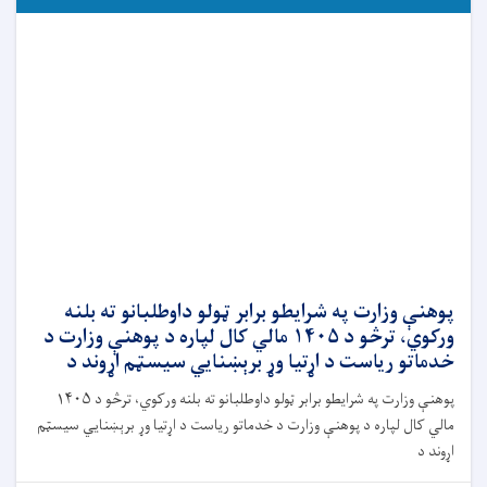
پوهنې وزارت په شرایطو برابر ټولو داوطلبانو ته بلنه
ورکوي، ترڅو د ۱۴۰۵ مالي کال لپاره د پوهنې وزارت د
خدماتو ریاست د اړتیا وړ برېښنايي سیسټم اړوند د
پوهنې وزارت په شرایطو برابر ټولو داوطلبانو ته بلنه ورکوي، ترڅو د ۱۴۰۵
مالي کال لپاره د پوهنې وزارت د خدماتو ریاست د اړتیا وړ برېښنايي سیسټم
اړوند د