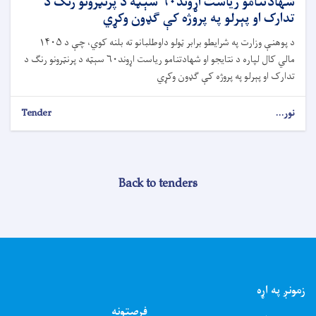
شهادتنامو ریاست اړوند۶۰ سېټه د پرنټرونو رنګ د
تدارک او پېرلو په پروژه کې ګډون وکړي
د پوهنې وزارت په شرایطو برابر ټولو داوطلبانو ته بلنه کوي، چې د ۱۴۰۵
مالي کال لپاره د نتایجو او شهادتنامو ریاست اړوند۶۰ سېټه د پرنټرونو رنګ د
تدارک او پېرلو په پروژه کې ګډون وکړي
نور...
Tender
Back to tenders
زمونږ په اړه
فرصتونه