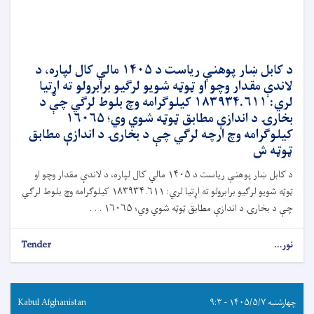
د کابل ښار پوهنې ریاست د ۱۴۰۵ مالي کال لپاره، د
لاندې مقدار وچو او ټوټه شویو لرګیو برابرولو ته اړتیا
لري: ۱۸۳۹۳۴.۶۱۱ کیلوګرامه وچ بلوط لرګي چې د
بخارۍ د اندازې مطابق ټوټه شوي وي؛ ۱۶۰۶۵
کیلوګرامه وچ ارچه لرګي چې د بخارۍ د اندازې مطابق
ټوټه ش
د کابل ښار پوهنې ریاست د ۱۴۰۵ مالي کال لپاره، د لاندې مقدار وچو او
ټوټه شویو لرګیو برابرولو ته اړتیا لري: ۱۸۳۹۳۴.۶۱۱ کیلوګرامه وچ بلوط لرګي
چې د بخارۍ د اندازې مطابق ټوټه شوي وي؛ ۱۶۰۶۵ . . .
نور...
Tender
چهارشنبه ۱۴۰۵/۵/۷ - ۹:۳
Kabul Afghanistan