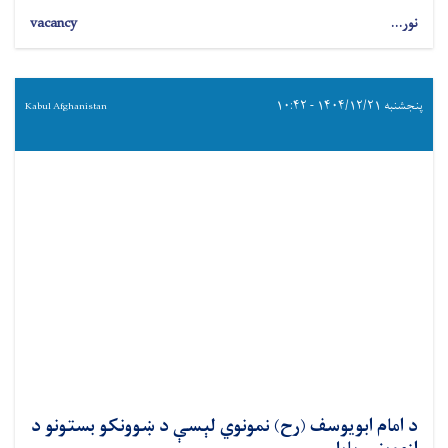
نور...
vacancy
پنجشنبه ۱۴۰۴/۱۲/۲۱ - ۱۰:۴۲
Kabul Afghanistan
د امام ابویوسف (رح) نمونوي لېسې د ښوونکو بستونو د