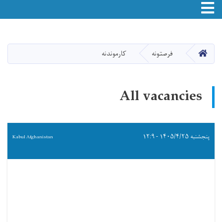
Toggle navigation
اصلي
منځپانګه
دانګل
HOME
فرصتونه
کارموندنه
All vacancies
پنجشنبه ۱۴۰۵/۴/۲۵ - ۱۲:۹
Kabul Afghanistan