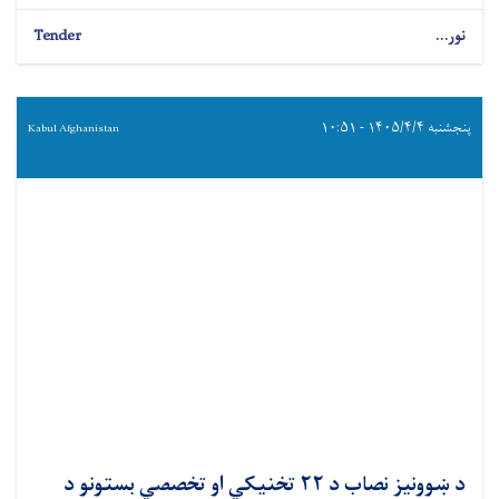
نور...
Tender
پنجشنبه ۱۴۰۵/۴/۴ - ۱۰:۵۱
Kabul Afghanistan
د ښوونیز نصاب د ۲۲ تخنیکي او تخصصي بستونو د