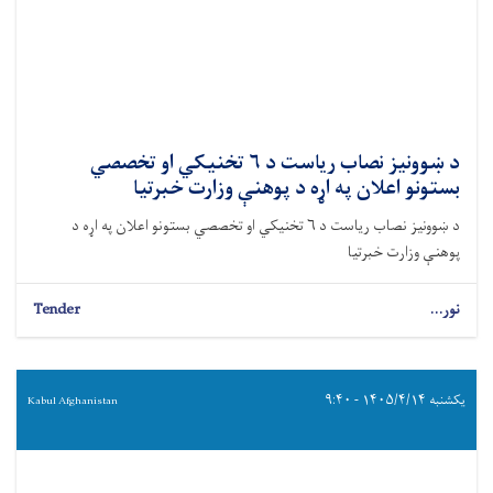
د ښوونیز نصاب ریاست د ۶ تخنیکي او تخصصي
بستونو اعلان په اړه د پوهنې وزارت خبرتیا
د ښوونیز نصاب ریاست د ۶ تخنیکي او تخصصي بستونو اعلان په اړه د
پوهنې وزارت خبرتیا
نور...
Tender
یکشنبه ۱۴۰۵/۴/۱۴ - ۹:۴۰
Kabul Afghanistan