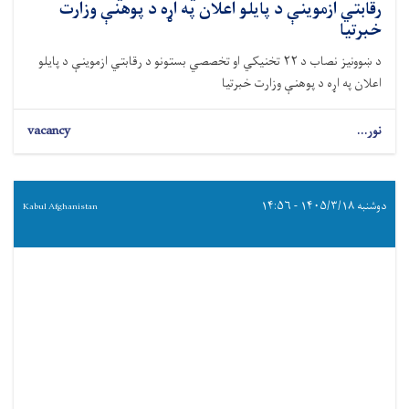
رقابتي ازموینې د پایلو اعلان په اړه د پوهنې وزارت
خبرتیا
د ښوونیز نصاب د ۲۲ تخنیکي او تخصصي بستونو د رقابتي ازموینې د پایلو
اعلان په اړه د پوهنې وزارت خبرتیا
نور...
vacancy
دوشنبه ۱۴۰۵/۳/۱۸ - ۱۴:۵۶
Kabul Afghanistan