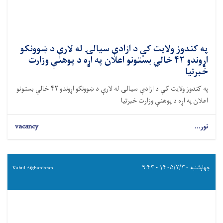
په کندوز ولایت کې د ازادې سیالۍ له لارې د ښوونکو
اړوندو ۴۲ خالي بستونو اعلان په اړه د پوهنې وزارت
خبرتیا
په کندوز ولایت کې د ازادې سیالۍ له لارې د ښوونکو اړوندو ۴۲ خالي بستونو
اعلان په اړه د پوهنې وزارت خبرتیا
نور...
vacancy
چهارشنبه ۱۴۰۵/۲/۳۰ - ۹:۴۳
Kabul Afghanistan