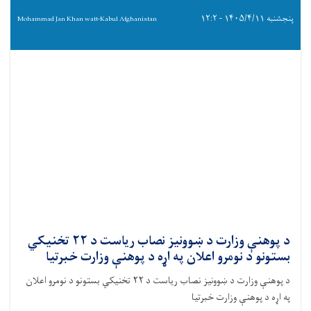
پنجشنبه ۱۴۰۵/۴/۱۱ - ۱۲:۲
Mohammad Jan Khan watt-Kabul Afghanistan
د پوهنې وزارت د ښوونیز نصاب ریاست د ۲۲ تخنیکي
بستونو د نومرو اعلان په اړه د پوهنې وزارت خبرتیا
د پوهنې وزارت د ښوونیز نصاب ریاست د ۲۲ تخنیکي بستونو د نومرو اعلان
په اړه د پوهنې وزارت خبرتیا