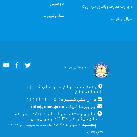
داوطلبۍ
د وزارت معارف ویاندی سره اړیکه
سکالرشیپونه
سوال او ځواب
Youtube
Facebook
Twitter
د پوهنې
وزارت
پته: محمد جان خان واټ کابل,
افغانستان
د اړیکې شمیره: ۰۲۰۲۱۰۲۱۱۵
بریښنالیک :info@moe.gov.af
کاري وخت: د سهار له ۰۸:۳۰ بجو نه
د مازدیګر تر ۰۳:۳۰ بجو پورې
پنجشنبه:
د سهار له ۰۸:۳۰ بجو نه د ماسپښین تر ۰۱:۰۰
بجې پورې