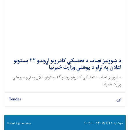
د ښوونيز نصاب د تخنیکي کادرونو اړوندو ۲۲ بستونو
اعلان په تړاو د پوهنې وزارت خبرتیا
د ښوونيز نصاب د تخنیکي کادرونو اړوندو ۲۲ بستونو اعلان په تړاو د پوهنې
وزارت خبرتیا
نور...
Tender
دوشنبه ۱۴۰۵/۲/۲۱ - ۱۰:۱۰
Kabul Afghanistan