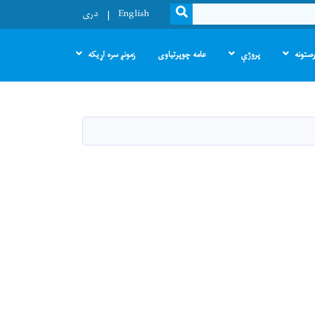
SEARCH
English
دری
صتونه
پروژې
عامه چوپرتیاوی
زمونږ سره اړیکه