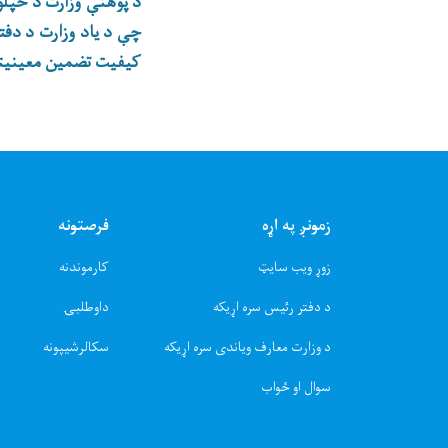
د پوهنې وزارت د خپلو پ
چې د یاد وزارت د دفتر
کیفیت تضمین معینیتون
زمونږ په اړه
فرصتونه
زوړ ویب سایټ
کارموندنه
د دفتر رئیس سره اړیکه
داوطلبۍ
د وزارت معارف ویاندی سره اړیکه
سکالرشیپونه
سوال او ځواب