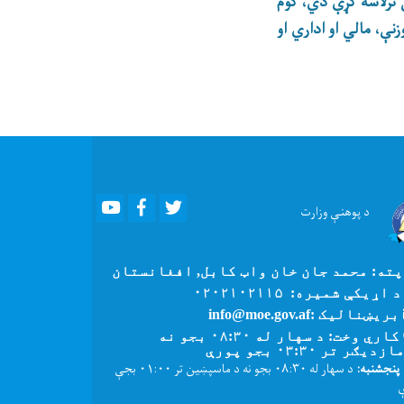
نې ترلاسه کړې دي، کوم
نې، مالي او اداري او
Youtube
Facebook
Twitter
د پوهنې
وزارت
ته: محمد جان خان واټ کابل, افغانستان
 اړیکې شمیره: ۰۲۰۲۱۰۲۱۱۵
بریښنالیک :info@moe.gov.af
کاري وخت: د سهار له ۰۸:۳۰ بجو نه
زدیګر تر ۰۳:۳۰ بجو پورې
پنجشنبه:
د سهار له ۰۸:۳۰ بجو نه د ماسپښین تر ۰۱:۰۰ بجې
ې