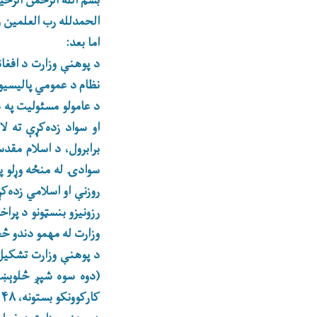
بسم الله الرحمن الرحی
الحمدلله رب العلمین و
اما بعد:
د پوهنې وزارت د افغان
نظام د عمومي پالیسیو 
د عامولو مسئولیت په غ
او سواد زده‌کړې ته ل
برابرول، د اسلام مق
سوادۍ له منځه وړلو په
روزنې او اسلامي زده‌ک
رزونیزو بنسټونو د پراخ
وزارت له مهمو دندو 
کارکوونکو بستونه، ۳۶۴۴۸ (شپږدېرش زره څلورسوه آته څلوېښت) د خدماتي کارکوونکو(۷ او ۸) بستونه دي.