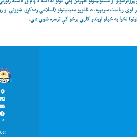
روګرامونو او مسئولیتونو اغېزمن پلي کولو له امله د پام وړ لاسته راوړ
 لوی ریاست سربېره، د څلورو معینیتونو (اسلامي زده‌کړو، ښوونې او روز
و) لخوا په خپلو اړوندو کاري برخو کې ترسره شوي دي.
پ
د
د ما
پور