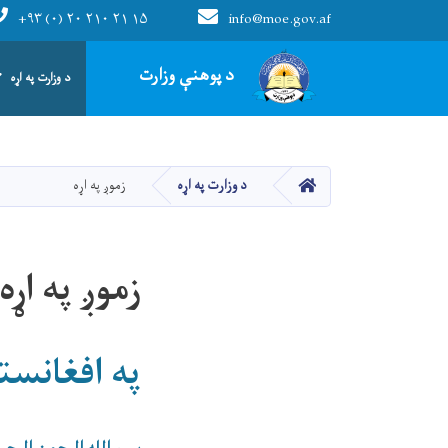
+۹۳ (۰) ۲۰ ۲۱۰ ۲۱ ۱۵
info@moe.gov.af
Main navigation
د پوهنې وزارت
د وزارت په اړه
HOME
د وزارت په اړه
زموږ په اړه
زموږ په اړه
په افغانس