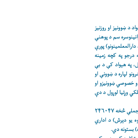
د د ښوونیز او روزنیز
وانینوسره سم د پوهنې
دارالمعلمینونو) پورې
ه درجو په کچه زمینه
، په هېواد کې د بې
ونو لپاره د ښوونې او
 او خصوصي ښوونیزو او
سلکي وړتیا لوړول د دې
د پوهنې وزارت تشکیل ۳۸۹۲۰۰( درې سوه نهه اتیا زره او دوه سوه) بسته دی چې له دې جملې څخه ۲۴۶۰۴۷
 بستونه، ۱۱۶۳۱(یوولس زره شپږ سوه یو دېرش) د اداري