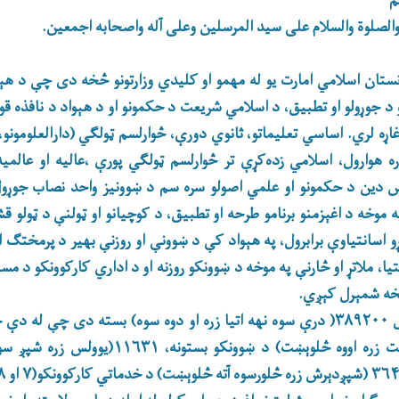
م
الصلوة والسلام علی سید المرسلین وعلی آله واصحابه اجمعین.
ستان اسلامي امارت یو له مهمو او کلیدي وزارتونو څخه دی چې د هېوا
د جوړولو او تطبیق، د اسلامي شریعت د حکمونو او د هېواد د نافذه ق
اړه لري. اساسي تعلیماتو، ثانوي دورې، څوارلسم ټولګي (دارالعلومونو، 
اره هوارول، اسلامي زده‌کړې تر څوارلسم ټولګي پورې ،عالیه او عالمی
دس دین د حکمونو او علمي اصولو سره سم د ښوونیز واحد نصاب جوړول
 موخه د اغېزمنو برنامو طرحه او تطبیق، د کوچیانو او ټولنې د ټولو قشر
ړو اسانتیاوې برابرول، په هېواد کې د ښوونې او روزنې بهیر د پرمختګ
تیا، ملاتړ او څارنې په موخه د ښوونکو روزنه او د اداري کارکوونکو د م
څخه شمېرل کېږي.
(دوه سوه شپږ څلوېښت زره اووه څلوېښت) د ښوونکو