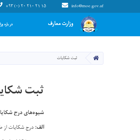
+۹۳ (۰) ۲۰ ۲۱۰ ۲۱ ۱۵
info@moe.gov.af
Main navigation
وزارت معارف
در باره وز
صفحه اصلی
ثبت شکایات
ثبت شکای
شیوه‌های درج شکایات
الف:
درج شکایات از ط