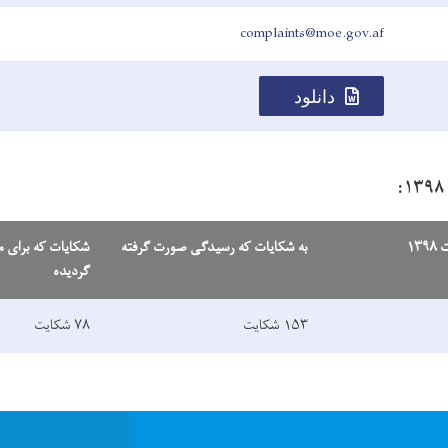
complaints@moe.gov.af
دانلود
۱۳
به شکایات که رسیدگی صورت گرفته
شکایات که برای م
گردیده
۱۵۳ شکایت
۷۸ شکایت