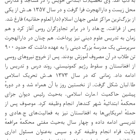
به دنیا آمد. وی تحصیلات ابتدائی خویش را در مساجد و مدارس
محل زیست و دارالهجرت فرا گرفت و در سال ۱۳۵۷ هـ.ش از یکی
از بزرگ‌ترین مراکز علمی جهان اسلام (دارالعلوم حقانیه) فارغ شد.
پس از فراغت، ج.هاد را در برابر تجاوزگران روس آغاز کرد و هم
زمان به تدریس علوم دینی نیز پرداخت. هم چنان در دارالهجرت
سرپرستی یک مدرسهٔ بزرگ دینی را به عهده داشت که حدود ۹۰۰
تن طلاب در آن مصروف آموزش بودند. پس از خروج نیروهای روسی
از افغانستان و سقوط رژیم کمونیستی، روند درس و تدریس را
ادامه داد. زمانی که در سال ۱۳۷۳ هـ.ش تحریک اسلامی
طا.لبان شکل گرفت، از نخستین روز با آن همراه شد و در دورهٔ
پیشین حاکمیت ا.مارت اسلامی، به‌حیث رئیس دیوان جزای
محکمهٔ ابتدائیهٔ شهر کندهار انجام وظیفه کرد. موصوف پس از
حملهٔ امریکایی‌ها به افغانستان نیز به فعالیت‌های ج.هادی و
تدریسی ادامه داده و چهار سال به‌حیث مفتی محکمهٔ مرافعهٔ
ولایت فراه انجام وظیفه کرد و سپس به‌عنوان مسئول اداری