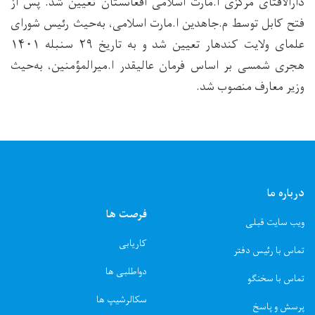
دارالافتای مرکزی ا.مارت اسلامی افغانستان تعیین شد. پس از
فتح کابل توسط م.جاهدین ا.مارت اسلامی، به‌حیث رئیس شورای
علمای ولایت کندهار تعیین شد و به تاریخ ۲۹ سنبله ۱۴۰۱
هجری شمسی بر اساس فرمان عالیقدر ا.میرالمؤمنین، به‌حیث
وزیر معارف منصوب شد.
درباره ما
فرصت ها
ویب سایت قبلی
کاریابی
تماس با رئیس دفتر
دواطلبی ها
تماس با سخنگو
سکالرشیپ ها
پرسش و پاسخ