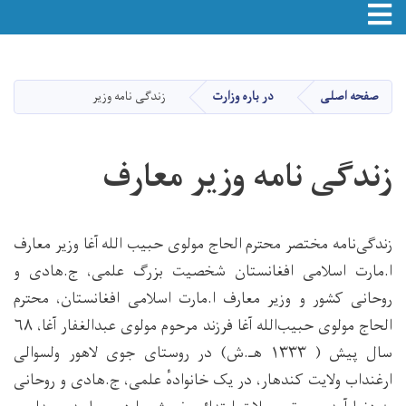
Toggle navigation
Skip
to
main
صفحه اصلی
در باره وزارت
زندگی نامه وزیر
content
زندگی نامه وزیر معارف
زندگی‌نامه مختصر محترم الحاج مولوی حبیب الله آغا وزیر معارف
ا.مارت اسلامی افغانستان شخصیت بزرگ علمی، ج.هادی و
روحانی کشور و وزیر معارف ا.مارت اسلامی افغانستان، محترم
الحاج مولوی حبیب‌الله آغا فرزند مرحوم مولوی عبدالغفار آغا، ۶۸
سال پیش ( ۱۳۳۳ هـ.ش) در روستای جوی لاهور ولسوالی
ارغنداب ولایت کندهار، در یک خانوادهٔ علمی، ج.هادی و روحانی