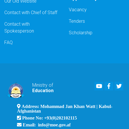
Our Old Website
Vacancy
Contact with Chief of Staff
Tenders
Contact with
Spokesperson
Scholarship
FAQ
Youtube
Faceboo
Twi
Ministry of
Education
Address: Mohammad Jan Khan Watt | Kabul-
Afghanistan
Phone No: +93(0)202102115
Email: info@moe.gov.af