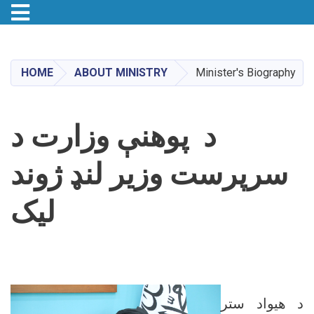
Toggle navigation
Skip
to
main
HOME
ABOUT MINISTRY
Minister's Biography
content
د پوهنې وزارت د
سرپرست وزیر لنډ ژوند
لیک
د هیواد ستر