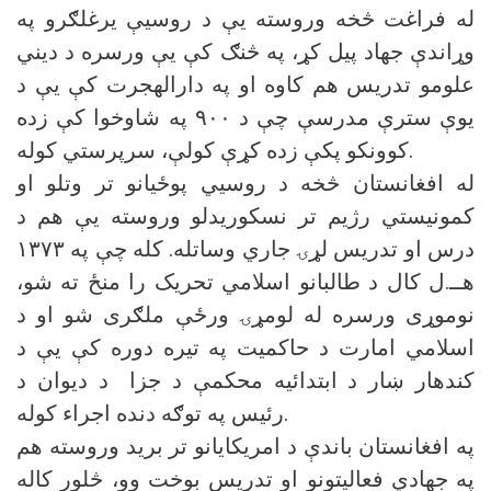
له فراغت څخه وروسته یې د روسیې یرغلګرو په
وړاندې جهاد پیل کړ، په څنګ کې یې ورسره د دیني
علومو تدریس هم کاوه او په دارالهجرت کې یې د
یوې سترې مدرسې چې د ۹۰۰ په شاوخوا کې زده
کوونکو پکې زده کړې کولې، سرپرستي کوله.
له افغانستان څخه د روسيي پوځیانو تر وتلو او
کمونیستي رژیم تر نسکوریدلو وروسته یې هم د
درس او تدریس لړۍ جاري وساتله. کله چې په ۱۳۷۳
هــ.ل کال د طالبانو اسلامي تحریک را منځ ته شو،
نوموړی ورسره له لومړۍ ورځې ملګری شو او د
اسلامي امارت د حاکمیت په تیره دوره کې یې د
کندهار ښار د ابتدائیه محکمې د جزا د دیوان د
رئیس په توګه دنده اجراء کوله.
په افغانستان باندې د امریکایانو تر برید وروسته هم
په جهادي فعالیتونو او تدریس بوخت وو، څلور کاله