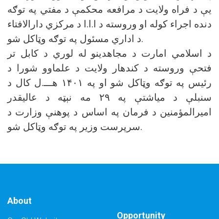
یې د فراه ولایت د مرافعه محکمې د مفتي په توګه
دنده اجراء کوله او وروسته د ا.ا.ا د مرکزي دارالافتاء
د اداري مسئول په توګه وټاکل شو.
د اسلامي امارت د مجاهدینو له لوري د کابل تر
فتحې وروسته د کندهار ولایت د علماوو شورا د
رئیس په توګه وټاکل شو او په ۱۴۰۱ هـــ.ل کال د
سنبلې د میاشتې په ۲۹ مه نېټه د عالیقدر
امیرالمؤمنین د فرمان په اساس د پوهنې وزارت د
سرپرست وزیر په توګه وټاکل شو.
About
Opportunity