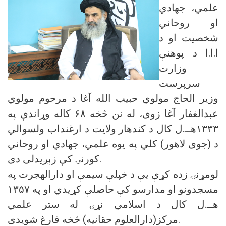
علمي، جهادي
او روحاني
شخصیت او د
ا.ا.ا د پوهنې
وزارت
سرپرست
وزیر الحاج مولوي حبیب الله آغا د مرحوم مولوي
عبدالغفار آغا زوی، له نن څخه ۶۸ کاله وړاندې په
۱۳۳۳هــ.ل کال د کندهار ولایت د ارغنداب ولسوالي
د (جوی لاهور) کلي په یوه علمي، جهادي او روحاني
کورنۍ کې زېږیدلی دی.
لومړنۍ زده کړې یې د خپلې سیمې او دارالهجرت په
مسجدونو او مدارسو کې حاصلې کړیدي او په ۱۳۵۷
هــ.ل کال د اسلامي نړۍ له ستر علمي
مرکز(دارالعلوم حقانیه) څخه فارغ شویدی.