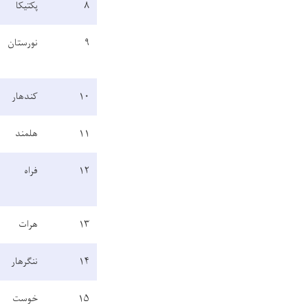
۸
پکتیکا
۹
نورستان
۱۰
کندهار
۱۱
هلمند
۱۲
فراه
۱۳
هرات
۱۴
ننګرهار
۱۵
خوست