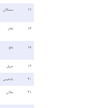
۱۶
سمنګان
۱۷
تخار
۱۸
بلخ
۱۹
سرپل
۲۰
بادغیس
۲۱
بغلان