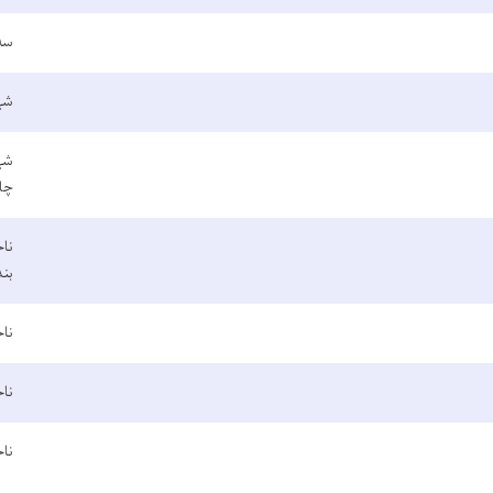
سه
شهر
شهر
چا
ناح
بند
ناح
ناح
نا