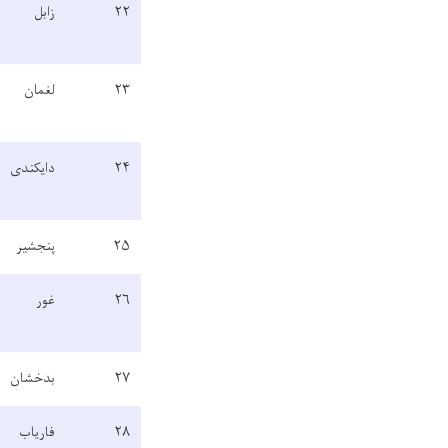
۲۲
زابل
۲۳
لغمان
۲۴
دایکندی
۲۵
پنجشیر
۲۶
غور
۲۷
بدخشان
۲۸
فاریاب