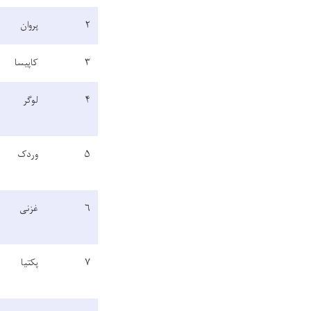
۲
پروان
۳
کاپیسا
۴
لوگر
۵
وردک
۶
غزنی
۷
پکتیا