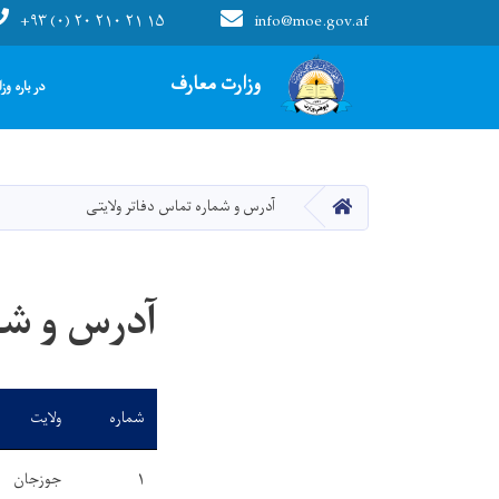
+۹۳ (۰) ۲۰ ۲۱۰ ۲۱ ۱۵
info@moe.gov.af
Main navigation
وزارت معارف
در باره وز
صفحه اصلی
آدرس و شماره تماس دفاتر ولایتی
آدرس و شم
شماره
ولایت
۱
جوزجان