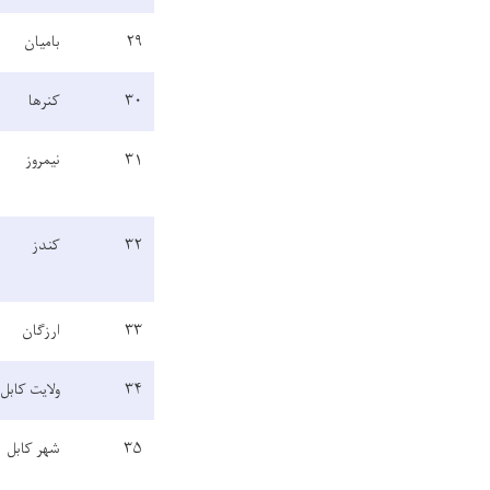
۲۹
بامیان
۳۰
کنرها
۳۱
نیمروز
۳۲
کندز
۳۳
ارزگان
۳۴
ولایت کابل
۳۵
شهر کابل