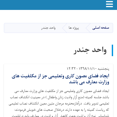
Toggle navigation
Skip
to
main
صفحه اصلی
پروژه ها
واحد جندر
content
واحد جندر
پنجشنبه ۱۳۹۸/۱۱/۱۰ - ۱۲:۳۲
ایجاد فضای مصون کاری وتعلیمی جز از مکلفیت های
وزارت معارف می باشد
ایجاد فضای مصون کاری وتعلیمی جز از مکلفیت های وزارت معارف می
باشد جلسه کمیته (منع آزار واذیت زنان واطفال ) در معینیت انکشاف نصاب
تعلیمی تدویر یافت. درآغازمحترمه مرجان متین معین انکشاف نصاب تعلیمی
که ریاست کمیته را به عهده دارند درخلال صحبت های خویش فرمودند:
شناسایی نوع آزار و اذیت جهت کاهش آزار و اذیت در معارف باید دراولویت