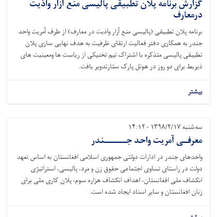
گزارش برنامه پلان تطبیقی پالیسی منع آزار واذیت
درمعارف
برنامه پلان تطبیقی (پالیسی منع آزار واذیت در معارف) از طرف آمریت واحد
جندر به همکاری دفتر فعالیت ارتقای ظرفیت به هدف نهایی سازی پلان
تطبیقی پالیسی متذکره با اشتراک تیم تخنیکی از ریاست ها ومعینیت های
ذیربط برای دو روز در هوتل پارک ستارتدویر یافت.
بیشتر
سه‌شنبه ۱۳۹۸/۲/۱۷ - ۱۴:۱۲
معرفــی آمریت واحد جـــــــــندر
واحدهای جندر در ادارات دولتی جمهوری اسلامی افغانستان به اساس تعهد
دولت در راستای تساوی اجتماعی حقوق زن و مرد، پالیسی، استراتیژی
انکشاف ملی افغانستان، اهداف انکشاف هزاره سوم، پلان کاری ملی برای
زنان افغانستان و سایر اسناد ایجاد شده است.