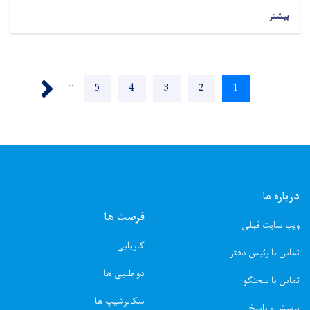
بیشتر
Pagination
Next ›
…
Page
5
Page
4
Page
3
Page
2
Current
1
page
درباره ما
فرصت ها
ویب سایت قبلی
کاریابی
تماس با رئیس دفتر
دواطلبی ها
تماس با سخنگو
سکالرشیپ ها
پرسش و پاسخ