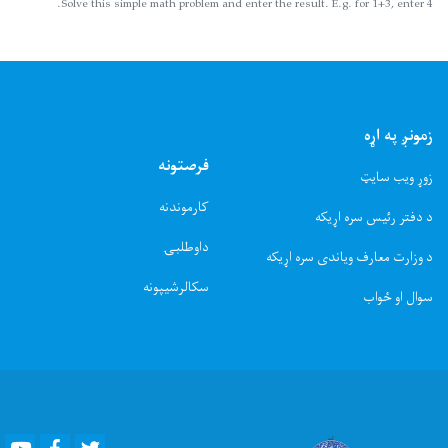
Solve this simple math problem and enter the result. E.g. for 1+3, enter 4.
زمونږ په اړه
فرصتونه
زوړ ویب سایټ
کارموندنه
د دفتر رئیس سره اړیکه
داوطلبۍ
د وزارت معارف ویاندی سره اړیکه
سکالرشیپونه
سوال او ځواب
Youtube
Facebook
Twitter