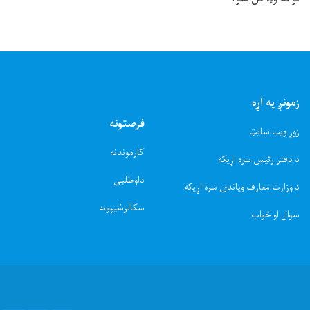
زمونږ په اړه
فرصتونه
زوړ ویب سایټ
کارموندنه
د دفتر رئیس سره اړیکه
داوطلبۍ
د وزارت معارف ویاندی سره اړیکه
سکالرشیپونه
سوال او ځواب