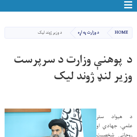
Toggle navigation
اصلي
منځپانګه
دانګل
HOME
د وزارت په اړه
د وزیر ژوند لیک
د پوهنې وزارت د سرپرست
وزیر لنډ ژوند لیک
د هیواد ستر
علمي، جهادي او
روحاني شخصیت