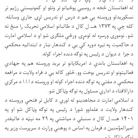
له افغانستان څخه د روسيي پوځیانو تر وتلو او کمونیستي رژیم تر
نسکوریدلو وروسته یې هم د درس او تدریس لړۍ جاري وساتله.
کله چې په ۱۳۷۳ هــ.ل کال د طالبانو اسلامي تحریک را منځ ته
شو، نوموړی ورسره له لومړۍ ورځې ملګری شو او د اسلامي امارت
د حاکمیت په تیره دوره کې یې د کندهار ښار د ابتدائیه محکمې
د جزا د دیوان د رئیس په توګه دنده اجراء کوله.
په افغانستان باندې د امریکایانو تر برید وروسته هم په جهادي
فعالیتونو او تدریس بوخت وو، څلور کاله یې د فراه ولایت د مرافعه
محکمې د مفتي په توګه دنده اجراء کوله او وروسته د ا.ا.ا د مرکزي
دارالافتاء د اداري مسئول په توګه وټاکل شو.
د اسلامي امارت د مجاهدینو له لوري د کابل تر فتحې وروسته د
کندهار ولایت د علماوو شورا د رئیس په توګه وټاکل شو او په
۱۴۰۱ هـــ.ل کال د سنبلې د میاشتې په ۲۹ مه نېټه د عالیقدر
امیرالمؤمنین د فرمان په اساس د پوهنې وزارت د سرپرست وزیر په
توګه وټاکل شو.