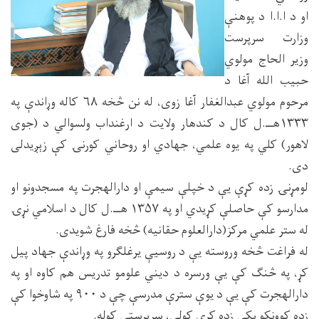
او د ا.ا.ا د پوهنې
وزارت سرپرست
وزیر الحاج مولوي
حبیب الله آغا د
مرحوم مولوي عبدالغفار آغا زوی، له نن څخه ۶۸ کاله وړاندې په
۱۳۳۳هــ.ل کال د کندهار ولایت د ارغنداب ولسوالي د (جوی
لاهور) کلي په یوه علمي، جهادي او روحاني کورنۍ کې زېږیدلی
دی.
لومړنۍ زده کړې یې د خپلې سیمې او دارالهجرت په مسجدونو او
مدارسو کې حاصلې کړیدي او په ۱۳۵۷ هــ.ل کال د اسلامي نړۍ
له ستر علمي مرکز(دارالعلوم حقانیه) څخه فارغ شویدی.
له فراغت څخه وروسته یې د روسیې یرغلګرو په وړاندې جهاد پیل
کړ، په څنګ کې یې ورسره د دیني علومو تدریس هم کاوه او په
دارالهجرت کې یې د یوې سترې مدرسې چې د ۹۰۰ په شاوخوا کې
زده کوونکو پکې زده کړې کولې، سرپرستي کوله.