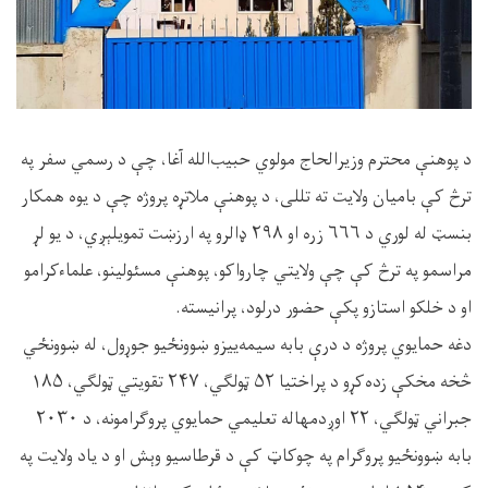
د پوهنې محترم وزیرالحاج مولوي حبیب‌الله آغا، چې د رسمي سفر په
ترڅ کې بامیان ولایت ته تللی، د پوهنې ملاتړه پروژه چې د یوه همکار
بنسټ له لوري د ۶۶۶ زره او ۲۹۸ ډالرو په ارزښت تمویلېږي، د یو لړ
مراسمو په ترڅ کې چې ولایتي چارواکو، پوهنې مسئولینو، علماءکرامو
او د خلکو استازو پکې حضور درلود، پرانیسته.
دغه حمایوي پروژه د درې بابه سیمه‌ییزو ښوونځیو جوړول، له ښوونځي
څخه مخکې زده‌کړو د پراختیا ۵۲ ټولګي، ۲۴۷ تقویتي ټولګي، ۱۸۵
جبراني ټولګي، ۲۲ اوږدمهاله تعلیمي حمایوي پروګرامونه، د ۲۰۳۰
بابه ښوونځيو پروګرام په چوکاټ کې د قرطاسیو وېش او د یاد ولایت په