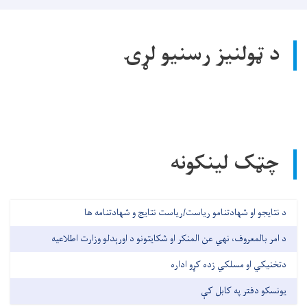
د ټولنیز رسنیو لړۍ
چټک لینکونه
د نتایجو او شهادتنامو ریاست/ریاست نتایج و شهادتنامه ها
د امر بالمعروف، نهي عن المنکر او شکایتونو د اورېدلو وزارت اطلاعیه
دتخنیکي او مسلکي زده کړو اداره
یونسکو دفتر په کابل کې