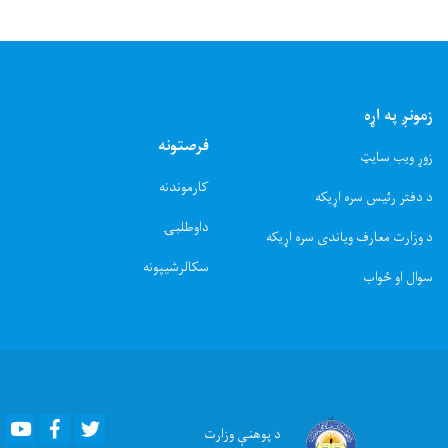
زمونږ په اړه
فرصتونه
زوړ ویب سایټ
کارموندنه
د دفتر رئیس سره اړیکه
داوطلبۍ
د وزارت معارف ویاندی سره اړیکه
سکالرشیپونه
سوال او ځواب
Youtube
Facebook
Twitter
د پوهنې
وزارت