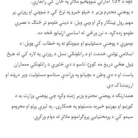
کچه د ۱۵۴ امارتي ښووڼځيو ملاتړ په ځان کې رانغاړي.
د پوهنې محترم وزیر د خپلو خبرو په ترڅ کې د ښوونې او روزنې پر
مهم رول ټینګار وکړ او ویې ویل: د دیني علومو تر څنګ د عصري
علومو زده‌کړه، د نن ورځې له اساسي اړتیاوو څخه ده.
نوموړي د پوهنې مسئولینو او ښوونکو ته په خطاب کې وویل: د
اسلامي ټولنې خدمت او د راتلونکي نسل د روزنې په لاره کې له هېڅ
ډول هڅې دریغ مه کوئ؛ تاسو د دې خاورې د راتلونکي معماران
یاست او د دې وطن د بچیانو په وړاندې ستاسو مسئولیت ډېر دروند او
ارزښتناک دی.
همدارنګه د پوهنې محترم وزیر ژمنه وکړه چې پوهنې وزارت به د
کورنیو او بهرنیو خیریه بنسټونو په همکارۍ، په لېرې پرتو او محرومو
سیمو کې د پرمختیايي پروګرامونو ملاتړ ته دوام ورکړي.