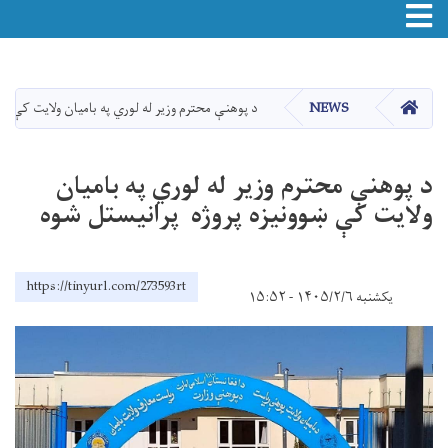
Toggle navigation
اصلي
منځپانګه
دانګل
HOME
NEWS
د پوهنې محترم وزیر له لوري په بامیان ولایت کې ښو
د پوهنې محترم وزیر له لوري په بامیان
ولایت کې ښوونیزه پروژه پرانیستل شوه
https://tinyurl.com/273593rt
یکشنبه ۱۴۰۵/۲/۶ - ۱۵:۵۲