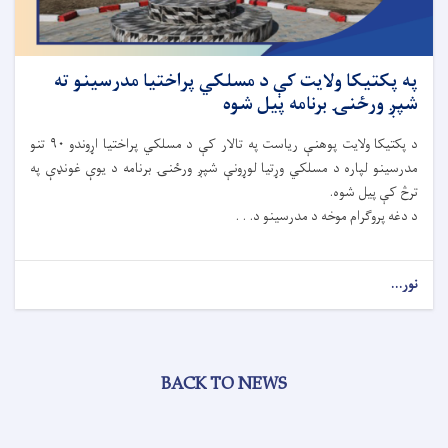
په پکتیکا ولایت کې د مسلکي پراختیا مدرسینو ته
شپږ ورځنۍ برنامه پیل شوه
د پکتیکا ولایت پوهنې ریاست په تالار کې د مسلکي پراختیا اړوندو ۹۰ تنو
مدرسینو لپاره د مسلکي وړتيا لوړونې شپږ ورځنۍ برنامه د یوې غونډې په
ترڅ کې پیل شوه.
د دغه پروګرام موخه د مدرسینو د. . .
نور...
BACK TO NEWS