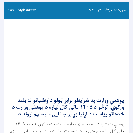
چهارشنبه ۱۴۰۵/۵/۷ - ۹:۳
Kabul Afghanistan
پوهنې وزارت په شرایطو برابر ټولو داوطلبانو ته بلنه
ورکوي، ترڅو د ۱۴۰۵ مالي کال لپاره د پوهنې وزارت د
خدماتو ریاست د اړتیا وړ برېښنايي سیسټم اړوند د
پوهنې وزارت په شرایطو برابر ټولو داوطلبانو ته بلنه ورکوي، ترڅو د ۱۴۰۵
مالي کال لپاره د پوهنې وزارت د خدماتو ریاست د اړتیا وړ برېښنايي سیسټم