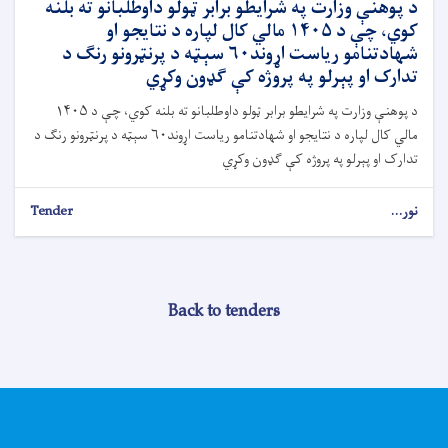
د پوهنې وزارت په شرایطو برابر ټولو داوطلبانو ته بلنه
کوي، چې د ۱۴۰۵ مالي کال لپاره د نتایجو او
شهادتنامو ریاست اړوند۶۰ سېټه د پرنټرونو رنګ د
تدارک او پېرلو په پروژه کې ګډون وکړي
د پوهنې وزارت په شرایطو برابر ټولو داوطلبانو ته بلنه کوي، چې د ۱۴۰۵
مالي کال لپاره د نتایجو او شهادتنامو ریاست اړوند۶۰ سېټه د پرنټرونو رنګ د
تدارک او پېرلو په پروژه کې ګډون وکړي
نور...
Tender
Back to tenders