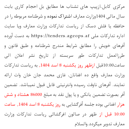
مرکزی کابل،ازپیپ های تشناب ها مطابق بل احجام کاری بابت
سال مالی 1404وزارت معارف ا
شتراک نموده
و شرطنامه مربوطه را در
حافظه یا فلش دسک از ریاست تدارکات وزارت معارف ویا سایت
اداره تدارکات ملی
https://tenders.ageops.af
به دست آورده
آفرهای خویش را مطابق شرایط مندرج شرطنامه و طبق قانون و
طرزالعمل تدارکات طور سربسته از تاریخ نشر اعلان الی
ساعت10:00قبل
ازظهر روز یکشنبه
8
اسد
1404,
به ریاست تدارکات
وزارت معارف واقع ده افغانان، غازی محمد جان خان وات ارائه
نمایند. آفرهای ناوقت رسیده وانترنیتی قابل قبول نمیباشد. تضمین
آفر بصورت تضمین بانکی و یا پول نقد به مبلغ
86000
هشتاد و شش
هزار
افغانی بوده جلسه آفرگشایی به
روز یکشنبه
8
اسد 1404, ساعت
10:00
قبل از
ظهر در صالون افرگشائی ریاست تدارکات وزارت
معارف تدویر میگردد.
والسلام