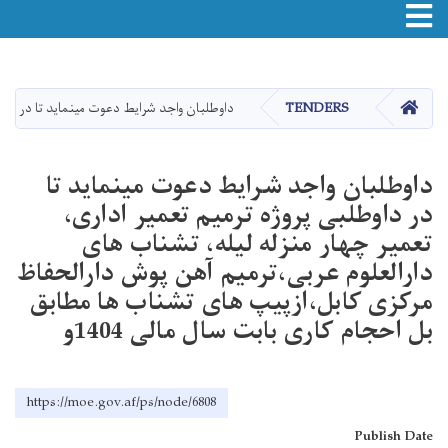
Toggle navigation
اصلي
منځپانګه
دانګل
HOME
TENDERS
داوطلبان واجد شرایط دعوت مینماید تا در داوط
داوطلبان واجد شرایط دعوت مینماید تا
در داوطلبی پروژه ترمیم تعمیر اداری،
تعمیر چهار منزله لیله، تشناب های
دارالعلوم عربی،ترمیم آهن پوش دارالحفاظ
مرکزی کابل،ازپیپ های تشناب ها مطابق
بل احجام کاری بابت سال مالی 1404و
https://moe.gov.af/ps/node/6808
Publish Date