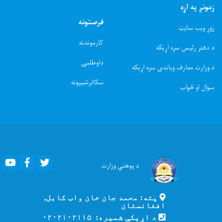
زمونږ په اړه
فرصتونه
زوړ ویب سایټ
کارموندنه
د دفتر رئیس سره اړیکه
داوطلبۍ
د وزارت معارف ویاندی سره اړیکه
سکالرشیپونه
سوال او ځواب
Youtube
Facebook
Twitter
د پوهنې
وزارت
پته: محمد جان خان واټ کابل,
افغانستان
د اړیکې شمیره: ۰۲۰۲۱۰۲۱۱۵