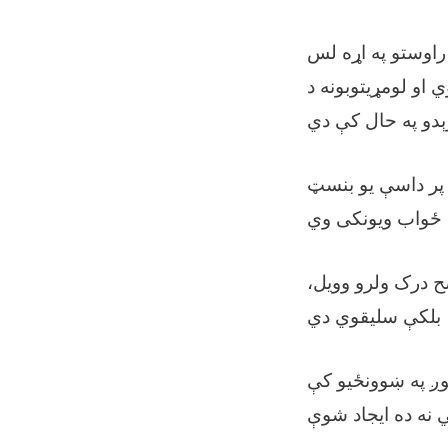
راوستو په اړه لس
او لومړیتوبونه د
 پر داسې یو بنسټ
ح درک ولرو وویل،
وږ په ښوونځیو کې