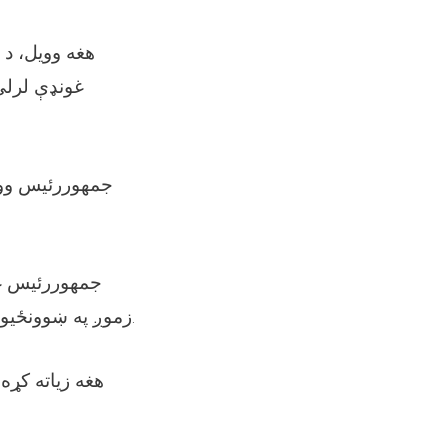
هغه وویل، د 
غونډې لرلي
جمهوررئیس وویل
جمهوررئیس غني
زموږ په ښوونځیو، مدرسو او تعلیمي مرکزونو کې امکانات عدالت محوره نه، بلکې سلیقوي دي.
هغه زیاته کړه