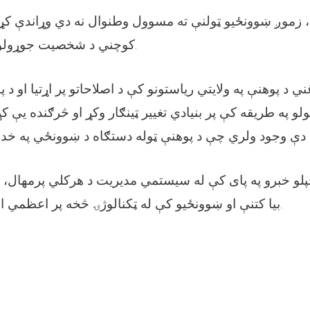
زموږ ښوونځیو ټولنې ته مسوول وطنوال نه دي وړاندې کړي
کوچني د شخصیت جوړولو په مرکز بدل شي.
 په طریقه کې پر بنیادي تغییر ټینګار وکړ او څرګنده یې ک
بیا کتنې او ښوونځیو کې له ټکنالوژۍ څخه پر اعظمي استفادې ټینګار وکړ.