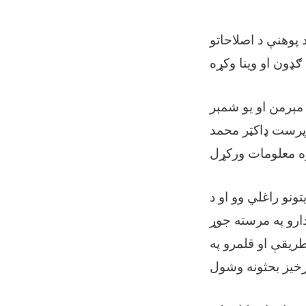
وهنې د اصلاحاتو
مېرمن او یو شمېر
رپرست ډاکټر محمد
نو راغلي وو او د
دارو په مرسته جوړ
طریقې او قلمرو په