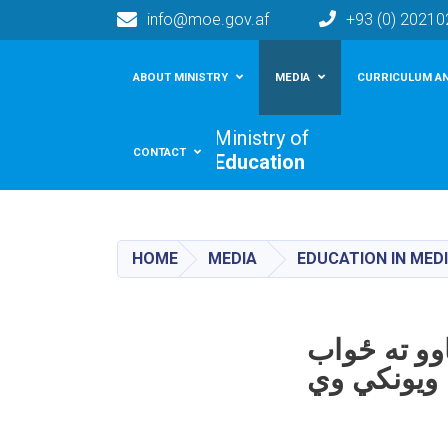
info@moe.gov.af
+93 (0) 2021
Main navigation
ABOUT MINISTRY
MEDIA
CURRICULUM AN
Ministry of
CONTACT
Education
HOME
MEDIA
EDUCATION IN MED
اید د ۲۱ پېړۍ اړتیاوو ته ځواب
ویونکي وي