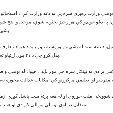
پوهنې وزارت رهبري سره یې په دغه وزارت کې د اصلاحاتو 
، په دغو غونډو کې هراړخیز بحثونه شوي، موخې واضح شوي 
بشپړېدو په حال کې دي.
، د دغه سند له بشپړېدو وروسته موږ باید د هیواد معارف
بدل کړو چې د ۲۱ پېړۍ اړتیاو ته ځواب ویونکی وي.
 پر دې په ټینګار سره چې موږ باید د هیواد له پوهنې واض
، ښوونځې ملت جوړوي او له هغه پرته ملت پاشل کېږي. زم
متقابل درناوی او ملي یووالی کم دی او همدلي نه ده ایجاد شوې.