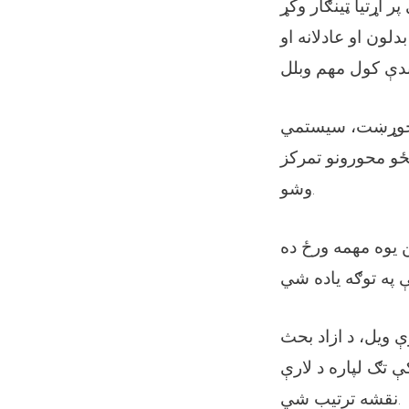
ر اړتیا ټینګار وکړ
دلون او عادلانه او
، جوړښت، سیستمي
ځو محورونو تمرکز
وشو.
 یوه مهمه ورځ ده
ې ویل، د ازاد بحث
تګ لپاره د لارې
نقشه ترتیب شي.