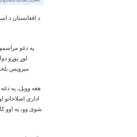
x.php/en/node/2044
د افغانستان د ا
په دغو مراسمو 
لوړ پوړو دو
مېرویس بلخي د پوهنې د اصلاحاتو ملي سمپوزیم د درې ورځني کار په اړه معلومات ورکړل.
هغه وویل، په دغه
اداري اصلاحاتو ا
شوی وو، په اوو کار