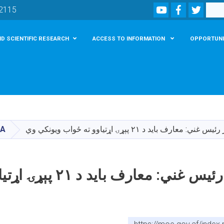
Youtube
Facebook
Twitte
Search
02115
D SCIENTIFIC RESEARCH
ACCESS TO INFORMATION
OPPORTUNI
Skip
to
main
ني: معارف باید د ۲۱ پېړۍ اړتیاوو ته ځواب ویونکي وي
IA
content
جمهور رئیس غني: معارف ب