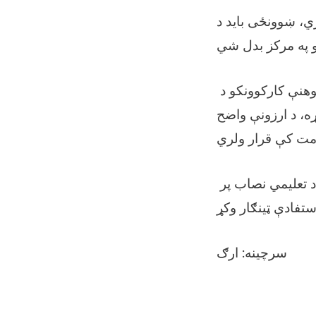
، ښوونځی باید د
جمهوررئیس غني د پوهنې په ولایتي ریاستونو کې د اصلاحاتو پر اړتیا او د پوهنې کارکوونکو د
ړه، د ارزونې واضح
جمهوررئیس د خپلو خبرو په پای کې له سیستمي مدیریت د هرکلي پرمهال، د تعلیمي نصاب پر
سرچينه:
ارګ