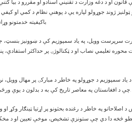
 قانون او د دغه وزارت د تقنیني اسنادو او مقررو د بیا کتنې پ
 ټولنیز ژوند جوړولو لپاره یې د پوهنې نظام د کمي او کیفي ب
باکیفیته خدمتونو وړاندې کول مهم وبلل.
ارت سرپرست وویل، په یاد سمپوزیم کې د ښوونیز بنسټ
 محوره تعلیمي نصاب او د ټکنالوژۍ پر حداکثر استفادې، پن
اد سمپوزیم د جوړولو په خاطر د مبارکۍ پر مهال وویل، نن
چې د افغانستان په معاصر تاریخ کې به د بدلون د یوې ورځې په توګه یاده شي.
د اصلاحاتو په خاطر د رغنده بحثونو پر اړتیا ټینګار وکړ او و
و څخه دا دي چې ستونزې تشخیص، موخې تعیین او د مخکې 