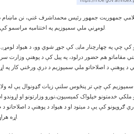
https://moe.gov.af/inde
سلامي جمهوریت جمهور رئیس محمداشرف غني، نن ماښام د پ
لومړني ملي سمپوزیم په اختتامیه مراسمو کې ګډون او وینا وکړه.
کې چې په چهارچنار ماڼۍ کې جوړ شوي وو، د هیواد لومړۍ 
لتي مقاماتو هم حضور درلود، په پیل کې د پوهنې وزارت س
 سمپوزیم کې چې تر پنځوس سلنې زیات ګډونوال یې له ولایتو
و ملکي خدمتونو خپلواک کمېسیون،نورو وزارتونو او اړوندو ا
ي ګروپونو کې یې د میتود او د هیواد د پوهنې د اصلاحاتو د 
اړه هراړخیز بحثونه وشول.