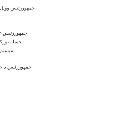
جمهوررئیس وویل، 
حساب ورکولو
سیستم دې وجود ولري چې د پوهنې ټوله دستګاه د ښوونځي په خدمت کې قرار ولري.