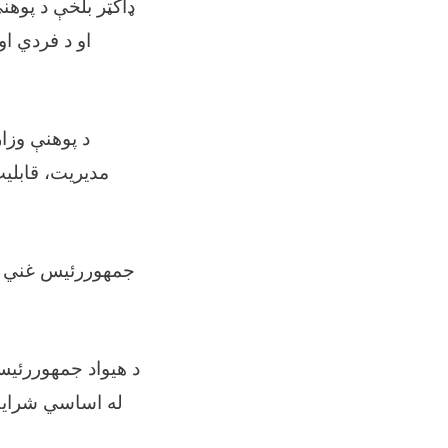
ډاکټر بلخې د پوهنې
او د فردي او
د پوهنې وز
مدیریت، قابلیت
جمهوررئیس غني د ی
د هیواد جمهوررئیس 
له اساسي شرایط