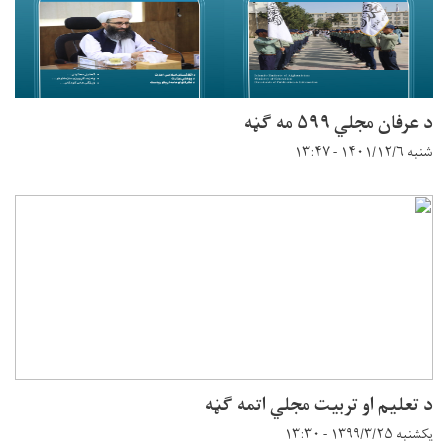
د عرفان مجلي ۵۹۹ مه ګڼه
شنبه ۱۴۰۱/۱۲/۶ - ۱۳:۴۷
د تعلیم او تربیت مجلي اتمه ګڼه
یکشنبه ۱۳۹۹/۳/۲۵ - ۱۳:۳۰