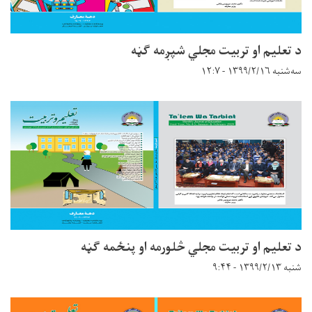
د تعلیم او تربیت مجلي شپږمه ګڼه
سه‌شنبه ۱۳۹۹/۲/۱۶ - ۱۲:۷
د تعلیم او تربیت مجلي څلورمه او پنځمه ګڼه
شنبه ۱۳۹۹/۲/۱۳ - ۹:۴۴