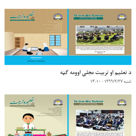
د تعلیم او تربیت مجلي اوومه ګڼه
شنبه ۱۳۹۹/۲/۲۷ - ۱۳:۱۰