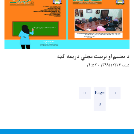
د تعلیم او تربیت مجلي دریمه ګڼه
شنبه ۱۳۹۹/۱۲/۲۴ - ۱۴:۵۲
Pagination
‹‹
مخکنۍ
Page
››
بله
پاڼه
3
پاڼه