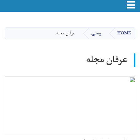
Toggle navigation
اصلي
منځپانګه
دانګل
HOME
رسنۍ
عرفان مجله
عرفان مجله