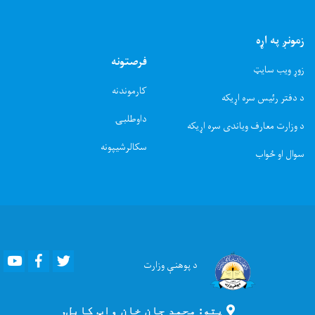
زمونږ په اړه
فرصتونه
زوړ ویب سایټ
کارموندنه
د دفتر رئیس سره اړیکه
داوطلبۍ
د وزارت معارف ویاندی سره اړیکه
سکالرشیپونه
سوال او ځواب
Youtube
Facebook
Twitter
د پوهنې
وزارت
پته: محمد جان خان واټ کابل,