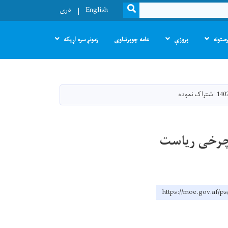
SEARCH
English
دری
صتونه
پروژې
عامه چوپرتیاوی
زمونږ سره اړیکه
ام شاپهای پلچرخی ریاست
https://moe.go