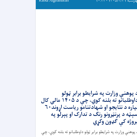
به ۱۴۰۵/۴/۳۱ - ۱۰:۲۲
Kabul Afghanistan
 پوهنې وزارت په شرایطو برابر ټولو
داوطلبانو ته بلنه کوي، چې د ۱۴۰۵ مالي کال
لپاره د نتایجو او شهادتنامو ریاست اړوند۶۰
ېټه د پرنټرونو رنګ د تدارک او پېرلو په
روژه کې ګډون وکړي
 پوهنې وزارت په شرایطو برابر ټولو داوطلبانو ته بلنه کوي، چې