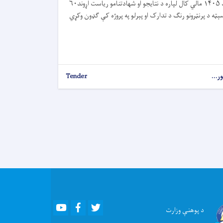
د ۱۴۰۵ مالي کال لپاره د نتایجو او شهادتنامو ریاست اړوند۶۰
ېټه د پرنټرونو رنګ د تدارک او پېرلو په پروژه کې ګډون وکړي
ور...
Tender
Youtube
Facebook
Twitter
د پوهنې
وزارت