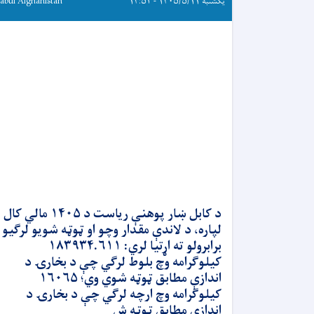
یکشنبه ۱۴۰۵/۵/۱۱ - ۱۴:۵۲
abul Afghanistan
د کابل ښار پوهنې ریاست د ۱۴۰۵ مالي کال
لپاره، د لاندې مقدار وچو او ټوټه شویو لرګیو
برابرولو ته اړتیا لري: ۱۸۳۹۳۴.۶۱۱
کیلوګرامه وچ بلوط لرګي چې د بخارۍ د
اندازې مطابق ټوټه شوي وي؛ ۱۶۰۶۵
کیلوګرامه وچ ارچه لرګي چې د بخارۍ د
اندازې مطابق ټوټه ش