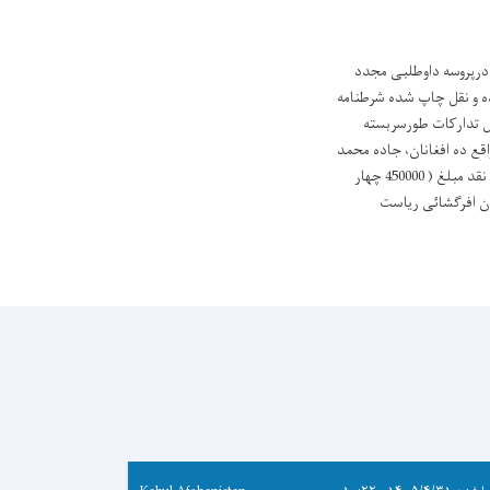
وت مینماید تا درپروسه داوطلبی مجدد
رخی ریاست خدمات وزارت معارف از بابت سال مالی 1402.اشتراک نموده و نقل چاپ شده شرطنامه
ل تدارکات طورسربسته
1 به ریاست تدارکات وزارت معارف واقع ده افغانان، جاده محمد
جان خان ارایه نمایند.آفرهای ناوقت رسیده وانترنیتی قابل پذیرش نمیباشد. تضمین آفربصورت تضمین بانکی و یا پول نقد مبلغ ( 450000 چهار
 13/جدی/ 1402 ساعت 10:00 قبل از ظهر در صالون افرگشائی ریاست