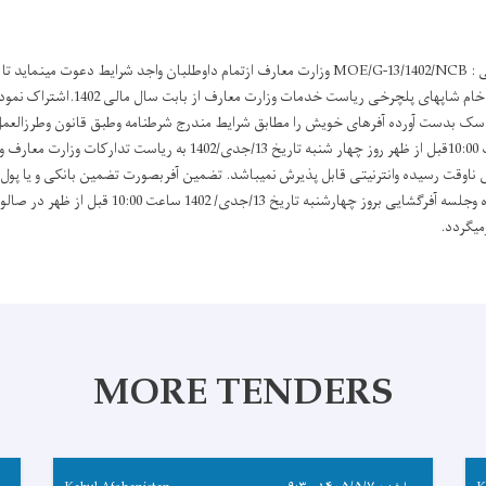
دعوت برای داوطلبی باز ملی : MOE/G-13/1402/NCB وزارت معارف ازتمام داوطلبان واجد شرایط دع
تهیه و خریداری 19 قلم مواد خام شاپهای پلچ
سک بدست آورده آفرهای خویش را مطابق شرایط مندرج شرطنامه وطبق قانون وطرزالعم
ازتاریخ نشراعلان الی ساعت 10:00قبل از ظهر روز چهار شنبه تاریخ 13/جدی/402
صد و پنجاه هزار افغانی بوده وجلسه آفرگشایی بروز چهارشنبه تاریخ
میگردد.
MORE TENDERS