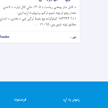
د کابل ښار پوهنې ریاست د ۱۴۰۵ مالي کال لپاره، د لاندې
مقدار وچو او ټوټه شویو لرګیو برابرولو ته اړتیا لري:
۱۸۳۹۳۴.۶۱۱ کیلوګرامه وچ بلوط لرګي چې د بخارۍ د اندازې
مطابق ټوټه شوي وي؛ ۱۶۰۶۵ . . .
نور...
Tender
زمونږ په اړه
فرصتونه