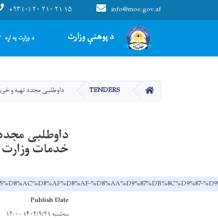
+۹۳ (۰) ۲۰ ۲۱۰ ۲۱ ۱۵
info@moe.gov.af
Main navigation
د پوهنې وزارت
د وزارت په اړه
HOME
TENDERS
داوطلبی مجدد تهیه و خریداری 19 قلم مواد خام شاپهای پلچرخی ریاست خدمات وزارت معارف از بابت سال م
خدمات وزارت معارف ا
C-%D9%85%D8%AC%D8%AF%D8%AF-%D8%AA%D9%87%DB%8C%D9%
Publish Date
سه‌شنبه ۱۴۰۲/۹/۲۱ - ۱۲:۰