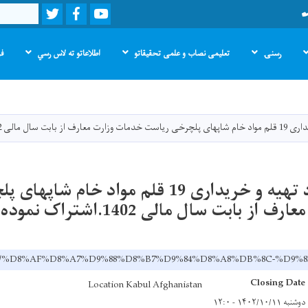
Twitter
Facebook
Youtube
Search
رسنۍ
تعلیمی نصاب و علمی تحقیقاتو
اطلاعاتو ته لاس رسي
فر
اصلي
منځپانګه
دانګل
الی 1402.اشتراک نموده
داوطلبی مجدد تهیه و خریداری 19 قلم مواد خ
ز بابت سال مالی 1402.اشتراک نموده
v.af/ps/%D8%AF%D8%A7%D9%88%D8%B7%D9%84%D8%A8%DB%8
Closing Date
Location Kabul Afghanistan
دوشنبه ۱۴۰۲/۱۰/۱۱ - ۱۲:۰