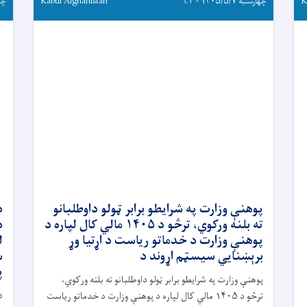
K
چهارشنبه ۱۴۰۵/۵/۷ - ۹:۳
Kabul Afghanistan
چهارشن
پوهنې وزارت په شرایطو برابر ټولو داوطلبانو
د
ته بلنه ورکوي، ترڅو د ۱۴۰۵ مالي کال لپاره د
پوهنې وزارت د خدماتو ریاست د اړتیا وړ
برېښنايي سیسټم اړوند د
س
پ
پوهنې وزارت په شرایطو برابر ټولو داوطلبانو ته بلنه ورکوي،
د
ترڅو د ۱۴۰۵ مالي کال لپاره د پوهنې وزارت د خدماتو ریاست