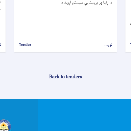
د اړتیا وړ برېښنايي سیسټم اړوند د
س
نور...
Tender
ن
Back to tenders