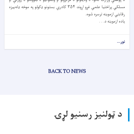
مسلکي پراختیا علمي غړو اړوند ۳۵۴ کادري بستونو ډکولو په موخه ډله‌ییزه
رقابتي ازموینه ترسره شوه.
ياده ازموینه د. . .
نور...
BACK TO NEWS
د ټولنیز رسنیو لړۍ