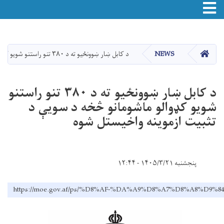
اصلي
منځپانګه
دانګل
HOME
NEWS
د کابل ښار ښوونځیو ته د ۳۸۰ تنو راستنو شویو کډوالو ماشومانو څخه د سویې د تثبیت ازموینه واخیستل شوه
د کابل ښار ښوونځیو ته د ۳۸۰ تنو راستنو
شویو کډوالو ماشومانو څخه د سویې د
تثبیت ازموینه واخیستل شوه
پنجشنبه ۱۴۰۵/۳/۲۱ - ۱۲:۴۴
https://moe.gov.af/ps/%D8%AF-%DA%A9%D8%A7%D8%A