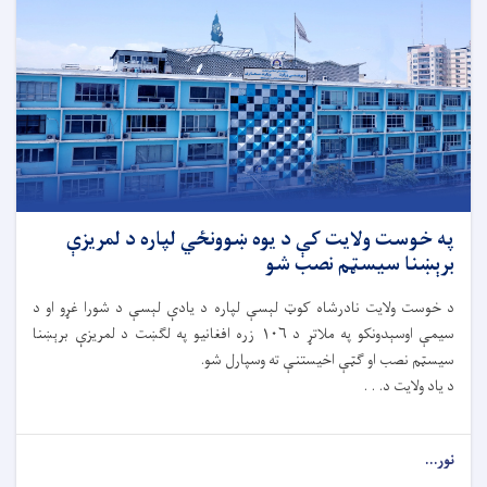
په خوست ولایت کې د یوه ښوونځي لپاره د لمریزې
برېښنا سیسټم نصب شو
د خوست ولایت نادرشاه کوټ لېسې لپاره د یادې لېسې د شورا غړو او د
سیمې اوسېدونکو په ملاتړ د ۱۰۶ زره افغانیو په لګښت د لمریزې برېښنا
سیسټم نصب او ګټې اخیستنې ته وسپارل شو.
د یاد ولایت د. . .
نور...