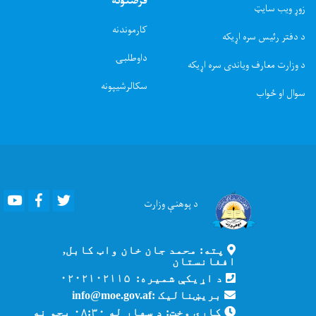
فرصتونه
زوړ ویب سایټ
کارموندنه
د دفتر رئیس سره اړیکه
داوطلبۍ
د وزارت معارف ویاندی سره اړیکه
سکالرشیپونه
سوال او ځواب
Youtube
Facebook
Twitter
د پوهنې
وزارت
پته: محمد جان خان واټ کابل,
افغانستان
د اړیکې شمیره: ۰۲۰۲۱۰۲۱۱۵
بریښنالیک :info@moe.gov.af
کاري وخت: د سهار له ۰۸:۳۰ بجو نه