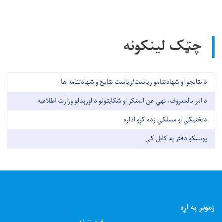
چټک لینکونه
د نتایجو او شهادتنامو ریاست/ریاست نتایج و شهادتنامه ها
د امر بالمعروف، نهي عن المنکر او شکایتونو د اورېدلو وزارت اطلاعیه
دتخنیکي او مسلکي زده کړو اداره
یونسکو دفتر په کابل کې
زمونږ په اړه