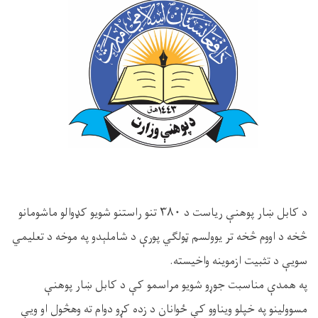
د کابل ښار پوهنې ریاست د ۳۸۰ تنو راستنو شویو کډوالو ماشومانو
څخه د اووم څخه تر یوولسم ټولګي پورې د شاملېدو په موخه د تعلیمي
سویې د تثبیت ازموینه واخیسته.
په همدې مناسبت جوړو شویو مراسمو کې د کابل ښار پوهنې
مسوولینو په خپلو ویناوو کې ځوانان د زده کړو دوام ته وهڅول او ویې