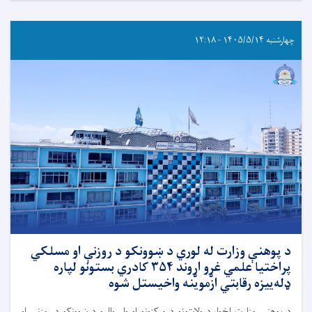
چهارشنبه ۱۴۰۵/۵/۱۴ - ۱۲:۱۸
د پوهنې وزارت له لوري د ښوونکو د روزنې او مسلکي
پراختیا علمي غړو اړوند ۳۵۴ کادري بستونو لپاره
ډله‌ییزه رقابتي ازموینه واخیستل شوه
د پوهنې وزارت لخوا، د ولايتونو د مرکزونو او ولسواليو د ښوونکو د روزنې او