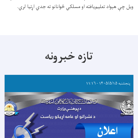
ویل چې هېواد تعلیم‌یافته او مسلکي ځوانانو ته جدي اړتیا لري.
تازه خبرونه
پنجشنبه ۱۴۰۵/۵/۱۵ - ۱۱:۱۶