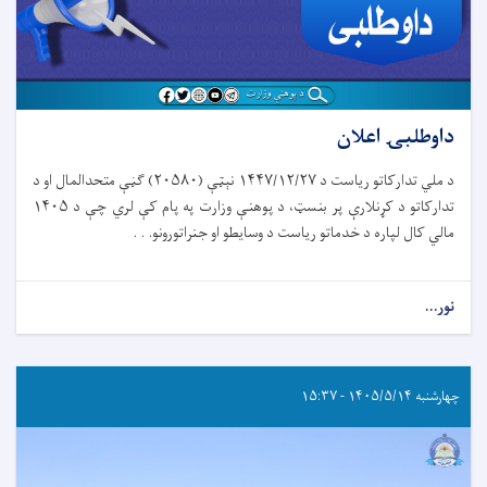
داوطلبۍ اعلان
د ملي تدارکاتو ریاست د ۱۴۴۷/۱۲/۲۷ نېټې (۲۰۵۸۰) ګڼې متحدالمال او د
تدارکاتو د کړنلارې پر بنسټ، د پوهنې وزارت په پام کې لري چې د ۱۴۰۵
مالي کال لپاره د خدماتو ریاست د وسایطو او جنراتورونو. . .
نور...
چهارشنبه ۱۴۰۵/۵/۱۴ - ۱۵:۳۷