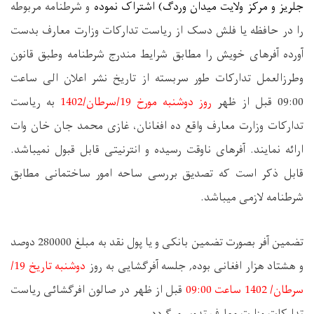
جلریز و مرکز ولایت میدان وردگ
(
اشتراک نموده
و شرطنامه مربوطه
را در حافظه یا فلش دسک از ریاست تدارکات وزارت معارف بدست
آورده آفرهای خویش را مطابق شرایط مندرج شرطنامه وطبق قانون
وطرزالعمل تدارکات طور سربسته از تاریخ نشر اعلان الی ساعت
09:00 قبل از ظهر
روز دوشنبه مورخ
19
/
سرطان
/1402
به ریاست
تدارکات وزارت معارف واقع ده افغانان، غازی محمد جان خان وات
ارائه نمایند. آفرهای ناوقت رسیده و انترنیتی قابل قبول نمیباشد
.
قابل ذکر است که تصدیق بررسی ساحه امور ساختمانی مطابق
شرطنامه لازمی میباشد.
تضمین آفر بصورت تضمین بانکی و یا پول نقد به مبلغ 280000 دوصد
و هشتاد هزار افغانی بوده, جلسه آفرگشایی به روز
دوشنبه تاریخ
19/
سرطان/ 1402 ساعت 09:00
قبل از ظهر در صالون افرگشائی ریاست