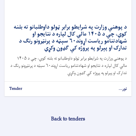
د پوهنې وزارت په شرایطو برابر ټولو داوطلبانو ته بلنه
کوي، چې د ۱۴۰۵ مالي کال لپاره د نتایجو او
شهادتنامو ریاست اړوند۶۰ سېټه د پرنټرونو رنګ د
تدارک او پېرلو په پروژه کې ګډون وکړي
د پوهنې وزارت په شرایطو برابر ټولو داوطلبانو ته بلنه کوي، چې د ۱۴۰۵
مالي کال لپاره د نتایجو او شهادتنامو ریاست اړوند۶۰ سېټه د پرنټرونو رنګ د
تدارک او پېرلو په پروژه کې ګډون وکړي
نور...
Tender
Back to tenders