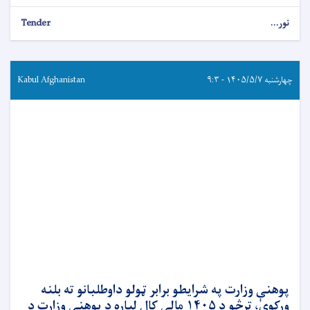
نور...
Tender
چهارشنبه ۱۴۰۵/۵/۷ - ۹:۳
Kabul Afghanistan
پوهنې وزارت په شرایطو برابر ټولو داوطلبانو ته بلنه
ورکوي، ترڅو د ۱۴۰۵ مالي کال لپاره د پوهنې وزارت د