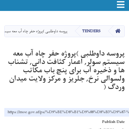
Toggle navigation
اصلي
منځپانګه
دانګل
HOME
TENDERS
پروسه داوطلبی )پروژه حفر چاه آب معه سیستم س
پروسه داوطلبی )پروژه حفر چاه آب معه
سیستم سولر, اعمار کثافت دانی, تشناب
ها و ذخیره آب برای پنچ باب مکاتب
ولسوالی نرخ, جلریز و مرکز ولایت میدان
وردگ (
https://moe.gov.af/ps/%D9%BE%D8%B1%D9%88%D8%B3
Publish Date