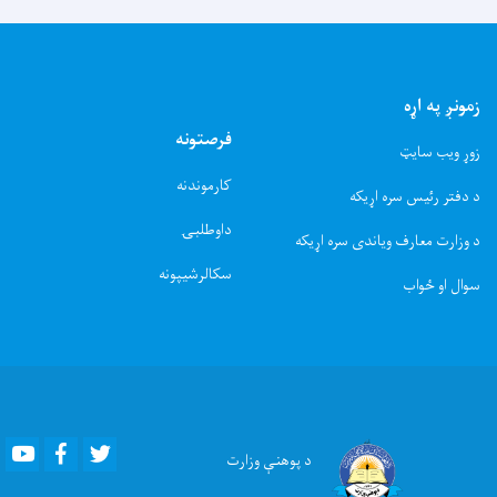
زمونږ په اړه
فرصتونه
زوړ ویب سایټ
کارموندنه
د دفتر رئیس سره اړیکه
داوطلبۍ
د وزارت معارف ویاندی سره اړیکه
سکالرشیپونه
سوال او ځواب
Youtube
Facebook
Twitter
د پوهنې
وزارت