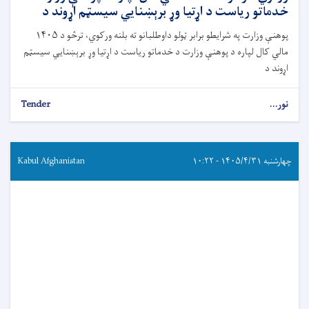
خدماتو ریاست د اړتیا وړ برېښنايي سیسټم اړوند د
پوهنې وزارت په شرایطو برابر ټولو داوطلبانو ته بلنه ورکوي، ترڅو د ۱۴۰۵
مالي کال لپاره د پوهنې وزارت د خدماتو ریاست د اړتیا وړ برېښنايي سیسټم
اړوند د
نور...
Tender
چهارشنبه ۱۴۰۵/۴/۳۱ - ۱۰:۲۲
Kabul Afghanistan