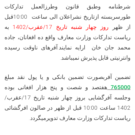
شرطنامه وطبق قانون وطرزالعمل تدارکات
طورسربسته ازتاریخ نشراعلان الی ساعت
10:00قبل
از ظهر
روز چهار شنبه تاریخ
17
/
عقرب
/1402
به
ریاست تدارکات وزارت معارف واقع ده افغانان، جاده
محمد جان خان ارایه نمایند.آفرهای ناوقت رسیده
وانترنیتی قابل پذیرش نمیباشد
.
تضمین آفربصورت تضمین بانکی و یا پول نقد مبلغ
765000
هفتصد و شصت و پنج
هزار
افغانی
بوده
وجلسه آفرگشایی بروز چهار شنبه تاریخ
17/
عقرب/
1402 ساعت 10:00 قبل از ظهر در صالون افرگشائی
ریاست تدارکات وزارت معارف تدویرمیگردد
.