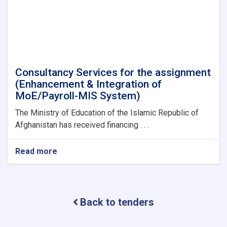
دروازه
وکلکین
PVC
Consultancy Services for the assignment
(Enhancement & Integration of
MoE/Payroll-MIS System)
The Ministry of Education of the Islamic Republic of
Afghanistan has received financing . . .
Read more
about
Consultancy
Services
for
the
Back to tenders
assignment
(Enhancement
&