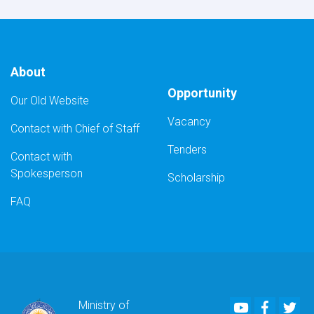
Integration
of
MoE/Payroll-
MIS
System)
About
Opportunity
Our Old Website
Vacancy
Contact with Chief of Staff
Tenders
Contact with
Spokesperson
Scholarship
FAQ
Youtube
Faceboo
Twi
Ministry of