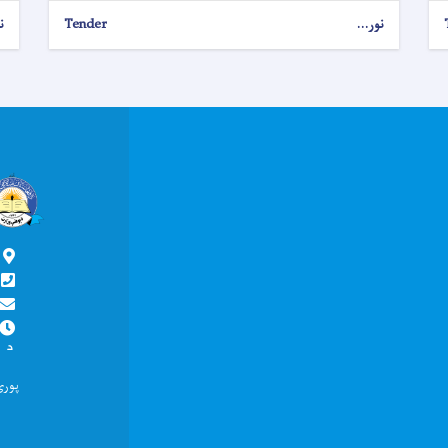
نور...
Tender
ن
پ
د
د ما
پور