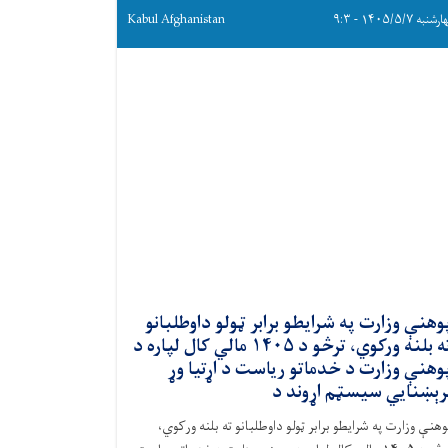
نبه ۱۴۰۵/۵/۷ - ۹:۳
Kabul Afghanistan
وهنې وزارت په شرایطو برابر ټولو داوطلبانو
ته بلنه ورکوي، ترڅو د ۱۴۰۵ مالي کال لپاره د
وهنې وزارت د خدماتو ریاست د اړتیا وړ
رېښنايي سیسټم اړوند د
وهنې وزارت په شرایطو برابر ټولو داوطلبانو ته بلنه ورکوي،