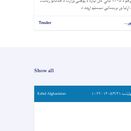
ترڅو د ۱۴۰۵ مالي کال لپاره د پوهنې وزارت د خدماتو ریاست
 اړتیا وړ برېښنايي سیسټم اړوند د
ور...
Tender
Show all
به ۱۴۰۵/۴/۳۱ - ۱۰:۲۲
Kabul Afghanistan