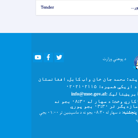
ور...
Tender
Youtube
Facebook
Twitter
د پوهنې
وزارت
ته: محمد جان خان واټ کابل, افغانستان
 اړیکې شمیره: ۰۲۰۲۱۰۲۱۱۵
بریښنالیک :info@moe.gov.af
کاري وخت: د سهار له ۰۸:۳۰ بجو نه
زدیګر تر ۰۳:۳۰ بجو پورې
پنجشنبه:
د سهار له ۰۸:۳۰ بجو نه د ماسپښین تر ۰۱:۰۰ بجې
ې