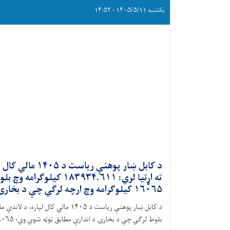
یکشنبه ۱۴۰۵/۵/۱۱ - ۱۴:۵۲
د کابل ښار پوهن
ته اړتیا لري: ۳۹۳۴.۶۱۱
۱۶۰۶۵ کیلوګرامه وچ ارچه لرګي چې د بخارۍ د اندازې مطابق ټوټه ش
بلوط لرګي چې د بخارۍ د اندازې مطابق ټوټه شوي وي؛ ۱۶۰۶۵ کیلوګرامه وچ ارچه لرګي چې د بخارۍ د اندازې مطابق ټوټه ش