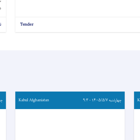
د
Tender
ن
K
چهارشنبه ۱۴۰۵/۵/۷ - ۹:۳
Kabul Afghanistan
چهارشن