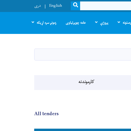
SEARCH
English
دری
صتونه
پروژې
عامه چوپرتیاوی
زمونږ سره اړیکه
کارموندنه
All tenders