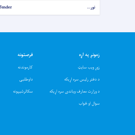
نور...
Tender
زمونږ په اړه
فرصتونه
زوړ ویب سایټ
کارموندنه
د دفتر رئیس سره اړیکه
داوطلبۍ
د وزارت معارف ویاندی سره اړیکه
سکالرشیپونه
سوال او ځواب