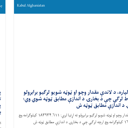
Kabul Afghanistan
چهارش
ې ریاست د ۱۴۰۵ مالي کال لپاره، د لاندې مقدار وچو او ټوټه شویو لرګیو برابرولو
پ
۱۸ کیلوګرامه وچ بلوط لرګي چې د بخارۍ د اندازې مطابق ټوټه شوي وي؛
پ
ب
د کابل ښار پوهنې ریاست د ۱۴۰۵ مالي کال لپاره، د لاندې مقدار وچو او ټوټه شویو لرګیو برابرولو ته اړتیا لري: ۱۸۳۹۳۴.۶۱۱ کیلوګرامه وچ
پ