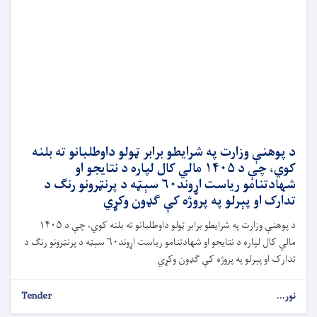
د پوهنې وزارت په شرایطو برابر ټولو داوطلبانو ته بلنه
کوي، چې د ۱۴۰۵ مالي کال لپاره د نتایجو او
شهادتنامو ریاست اړوند۶۰ سېټه د پرنټرونو رنګ د
تدارک او پېرلو په پروژه کې ګډون وکړي
د پوهنې وزارت په شرایطو برابر ټولو داوطلبانو ته بلنه کوي، چې د ۱۴۰۵
مالي کال لپاره د نتایجو او شهادتنامو ریاست اړوند۶۰ سېټه د پرنټرونو رنګ د
تدارک او پېرلو په پروژه کې ګډون وکړي
نور...
Tender