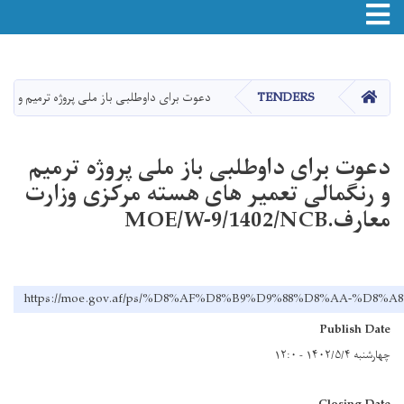
Toggle navigation
اصلي
منځپانګه
دانګل
HOME
TENDERS
دعوت برای داوطلبی باز ملی پروژه ترمیم و رنگمالی تع
دعوت برای داوطلبی باز ملی پروژه ترمیم
و رنگمالی تعمیر های هسته مرکزی وزارت
معارف.MOE/W-9/1402/NCB
https://moe.gov.af/ps/%D8%AF%D8%B9%D9%88%D8%AA
Publish Date
چهارشنبه ۱۴۰۲/۵/۴ - ۱۲:۰