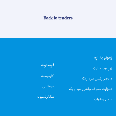
Back to tenders
زمونږ په اړه
فرصتونه
زوړ ویب سایټ
کارموندنه
د دفتر رئیس سره اړیکه
داوطلبۍ
د وزارت معارف ویاندی سره اړیکه
سکالرشیپونه
سوال او ځواب