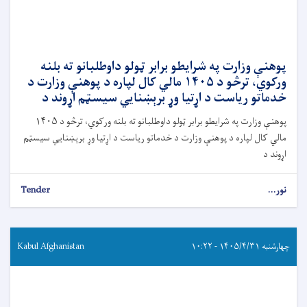
پوهنې وزارت په شرایطو برابر ټولو داوطلبانو ته بلنه
ورکوي، ترڅو د ۱۴۰۵ مالي کال لپاره د پوهنې وزارت د
خدماتو ریاست د اړتیا وړ برېښنايي سیسټم اړوند د
پوهنې وزارت په شرایطو برابر ټولو داوطلبانو ته بلنه ورکوي، ترڅو د ۱۴۰۵
مالي کال لپاره د پوهنې وزارت د خدماتو ریاست د اړتیا وړ برېښنايي سیسټم
اړوند د
نور...
Tender
چهارشنبه ۱۴۰۵/۴/۳۱ - ۱۰:۲۲
Kabul Afghanistan