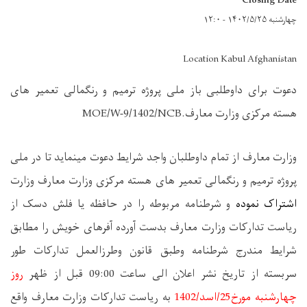
Closing Date
چهارشنبه ۱۴۰۲/۵/۲۵ - ۱۲:۰
Location Kabul Afghanistan
دعوت برای داوطلبی باز ملی
پروژه ترمیم و رنگمالی تعمیر های
هسته مرکزی وزارت معارف
.
/1402/NCB
9
MOE/W-
وزارت معارف
از تمام
داوطلبان واجد شرایط دعوت مینماید تا در
ملی
پروژه ترمیم و رنگمالی تعمیر های هسته مرکزی وزارت معارف
وزارت
اشتراک نموده
و شرطنامه مربوطه را در حافظه یا فلش دسک از
ریاست تدارکات وزارت معارف بدست آورده آفرهای خویش را مطابق
شرایط مندرج شرطنامه وطبق قانون وطرزالعمل تدارکات طور
سربسته از تاریخ نشر اعلان الی ساعت
09:00 قبل از ظهر
روز
چهارشنبه مورخ
25
/
اسد
/1402
به ریاست تدارکات وزارت معارف واقع