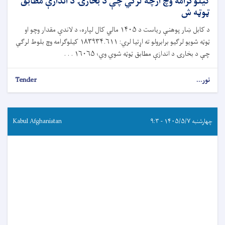
کیلوګرامه وچ ارچه لرګي چې د بخارۍ د اندازې مطابق
ټوټه ش
د کابل ښار پوهنې ریاست د ۱۴۰۵ مالي کال لپاره، د لاندې مقدار وچو او
ټوټه شویو لرګیو برابرولو ته اړتیا لري: ۱۸۳۹۳۴.۶۱۱ کیلوګرامه وچ بلوط لرګي
چې د بخارۍ د اندازې مطابق ټوټه شوي وي؛ ۱۶۰۶۵ . . .
نور...
Tender
چهارشنبه ۱۴۰۵/۵/۷ - ۹:۳
Kabul Afghanistan