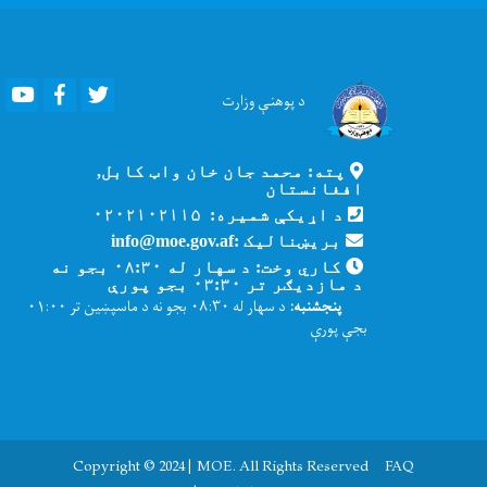
Youtube
Facebook
Twitter
د پوهنې
وزارت
پته: محمد جان خان واټ کابل,
افغانستان
د اړیکې شمیره: ۰۲۰۲۱۰۲۱۱۵
بریښنالیک :info@moe.gov.af
کاري وخت: د سهار له ۰۸:۳۰ بجو نه
د مازدیګر تر ۰۳:۳۰ بجو پورې
پنجشنبه:
د سهار له ۰۸:۳۰ بجو نه د ماسپښین تر ۰۱:۰۰
بجې پورې
Copyright © 2024 | MOE. All Rights Reserved
FAQ