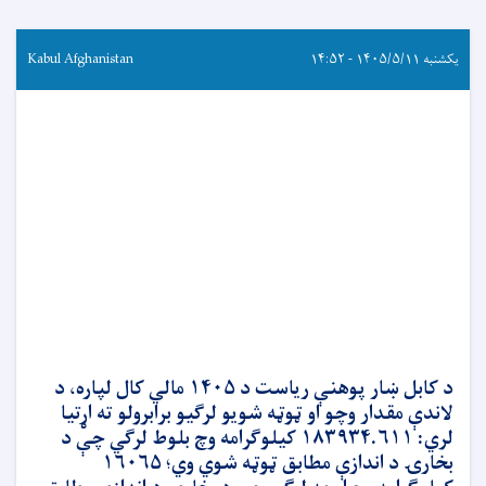
یکشنبه ۱۴۰۵/۵/۱۱ - ۱۴:۵۲
Kabul Afghanistan
د کابل ښار پوهنې ریاست د ۱۴۰۵ مالي کال لپاره، د
لاندې مقدار وچو او ټوټه شویو لرګیو برابرولو ته اړتیا
لري: ۱۸۳۹۳۴.۶۱۱ کیلوګرامه وچ بلوط لرګي چې د
بخارۍ د اندازې مطابق ټوټه شوي وي؛ ۱۶۰۶۵