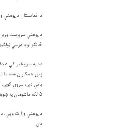
د افغانستان د پوهنې وزارت په پام ک
د پوهنې سرپرست وزیر می
څانګو او د درسي ټولګیو د جوړولو په هدف له ۱۶ غی
زموږ همکاران هغه ماشو
پاتې دي، سروې کوي. کو
۵ لکه ماشومان په ښوونځیو کې شامل کړو."
د پوهنې وزارت وايي، د 
دي.