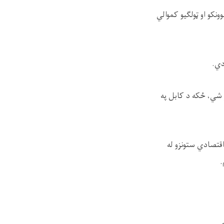
نکو او ټولګیو کموالي
دي.
ړ شي، ځکه د کابل په
اقتصادي ستونزو له
.