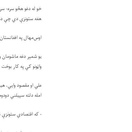
خو له دغو هڅو سره- سره
هغه ستونزې دي چې دغه
اوس‌مهال په افغانستان 
یو شمېر دغه ماشومان وا
واټونو کې په کار بوخت 
علي او مقصود وايي، هیل
امله دلته سپیلني دودوم
- که اقتصادي ستونزې ن