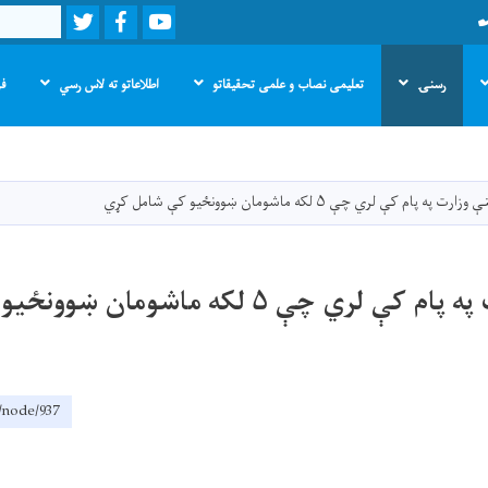
Twitter
Facebook
Youtube
Search
رسنۍ
تعلیمی نصاب و علمی تحقیقاتو
اطلاعاتو ته لاس رسي
فر
اصلي
منځپانګه
دانګل
رت په پام کې لري چې ۵ لکه ماشومان ښوونځیو کې شامل کړي
د پوهنې وزارت په پام کې لري چې ۵ لکه ماشوم
/node/937