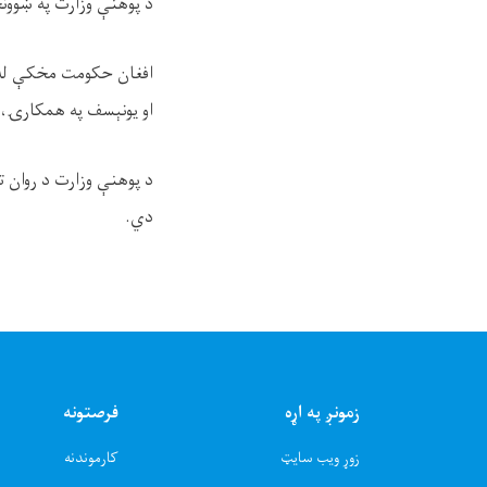
د پوهنې وزارت په ښوونځ
افغان حکومت مخکې له دې
او یونېسف په همکارۍ، د
دي.
زمونږ په اړه
فرصتونه
زوړ ویب سایټ
کارموندنه