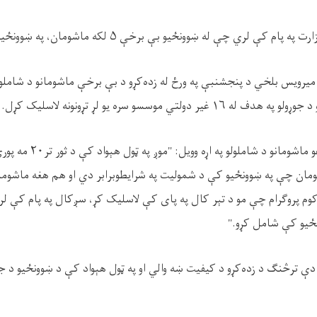
ې لري چې له ښوونځیو بې برخې ۵ لکه ماشومان، په ښوونځیو کې شامل کړي.
رویس بلخي د پنجشنبې په ورځ له زده‌کړو د بې برخې ماشومانو د شاملولو، 
ر دولتي موسسو سره یو لړ تړونونه لاسلیک کړل.
ده په ښوونځیو کې د دغو ماشومان
مان چې په ښوونځیو کې د شمولیت په شرایطوبرابر دي او هم هغه ماشوم
م پروګرام چې مو د تېر کال په پای کې لاسلیک کړ، سږکال په پام کې لر
دې ترڅنګ د زده‌کړو د کیفیت ښه والي او په ټول هېواد کې د ښوونځیو د جو