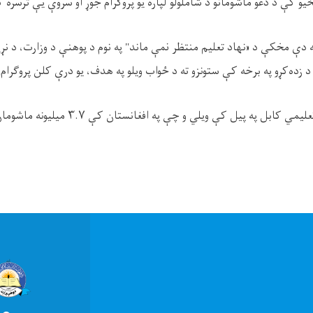
یو کې د دغو ماشومانو د شاملولو لپاره یو پروګرام جوړ او سروې یې ترسره 
 مخکې د «نهاد تعلیم منتظر نمې ماند" په نوم د پوهنې د وزارت، د نړیوا
 زده‌کړو په برخه کې ستونزو ته د ځواب ویلو په هدف، یو درې کلن پروګرا
د پوهنې وزارت د روان تعلیمي کابل په پیل کې و