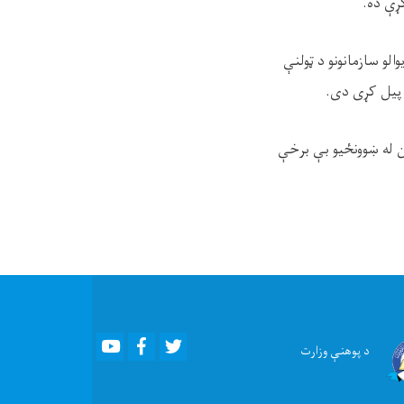
کړې ده.
لو سازمانونو د ټولنې
م پیل کړی دی.
یلي و چې په افغانستان کې ۳.۷ میلیونه ماشومان له ښوونځیو بې برخې
Youtube
Facebook
Twitter
د پوهنې
وزارت