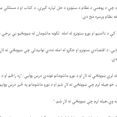
 چې د پوهنې د نظام د ستونزو د حل لپاره کېږي، د کتاب او د مسلکي ښوو
 نظام ورسره مخ دی.
کې د ناامنیو او نورو ستونزو له امله، لکونه ماشومان له ښوونځیو بې برخې 
يي، د اقتصادي ستونزو او جګړو له امله نه‌دي توانیدلي چې ښوونځي ته لا
دي.
ه لري ښوونځي ته لاړ او د نورو ماشومانو غوندې درس ووايي: "زه راځم او د 
، خو هیله لرم چې ښوونځي ته لاړ شم او د نورو ماشومانو په څېر درس ووایم
ه وي،هیله لرم چې ښوونځي ته لاړ شم."