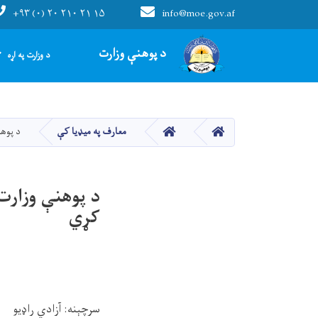
+۹۳ (۰) ۲۰ ۲۱۰ ۲۱ ۱۵
info@moe.gov.af
Main navigation
د پوهنې وزارت
د وزارت په اړه
HOME
HOME
معارف په میډیا کې
د پوهنې وزا
کړي
سرچېنه:
آزادي راډیو