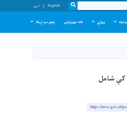
SEARCH
English
دری
صتونه
پروژې
عامه چوپرتیاوی
زمونږ سره اړیکه
ان ښوونځیو کې شامل
https://moe.gov.af/ps