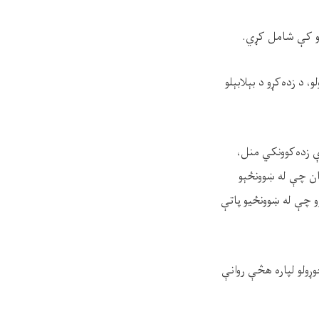
د زده‌کړو د بېلابېلو
و د شاملولو په اړه وویل: "موږ په ټول هېواد کې د ثور تر۲۰ مه پورې زده‌کوونکي منل،
ان چې له ښوونځېو
و چې له ښوونځیو پاتې
ړولو لپاره هڅې روانې