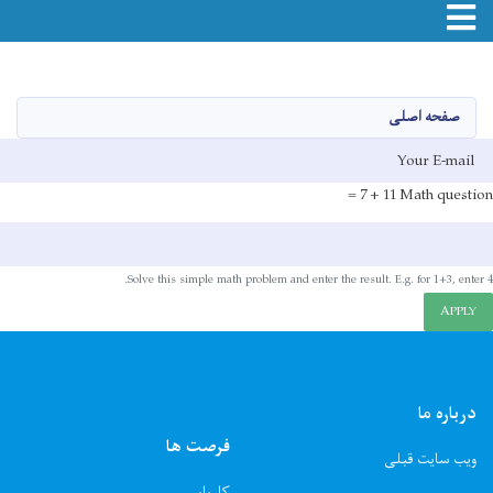
Toggle navigation
Skip
to
main
صفحه اصلی
content
E-mai
11 + 7 =
Math question
Solve this simple math problem and enter the result. E.g. for 1+3, enter 4.
APPLY
درباره ما
فرصت ها
ویب سایت قبلی
کاریابی