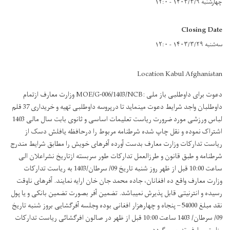
چهارشنبه ۱۴۰۳/۳/۹ - ۱۲:۰
Closing Date
سه‌شنبه ۱۴۰۳/۳/۲۹ - ۱۲:۰
Location Kabul Afghanistan
دعوت برای داوطلبی باز ملی :MOE/G-006/1403/NCB وزارت معارف ازتمام
داوطلبان واجد شرایط دعوت مینماید تا درپروسه داوطلبی تهیه و خریداری 37 قلم
لباس ورزشی مورد ضرورت ریاست تعلیمات اساسی و ثانوی بابت سال مالی 1403
اشتراک نموده و نقل چاپ شده شرطنامه مربوط را درحافظه یافلش دسک از
ریاست تدارکات وزارت معارف بدست آورده آفرهای خویش را مطابق شرایط مندرج
شرطنامه و طبق قانون و طرزالعمل تدارکات طور سربسته ازتاریخ نشراعلان الی
ساعت 10:00 قبل از ظهر روز شنبه تاریخ 09/ سرطان/1403 به ریاست تدارکات
وزارت معارف واقع ده افغانان، جاده محمد جان خان ارایه نمایند. آفرهای ناوقت
رسیده و انترنیتی قابل پذیرش نمیباشد. تضمین آفر بصورت تضمین بانکی و یا پول
نقد مبلغ 54000 – پنجاه و چهارهزار افغانی بوده وجلسه آفرگشایی بروز شنبه تاریخ
09/ سرطان/ 1403 ساعت 10:00 قبل از ظهر در صالون افرگشائی ریاست تدارکات