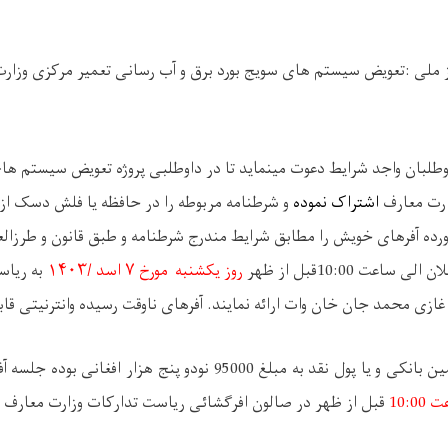
 ملی :
تعویض سیستم های سویج بورد برق و آب رسانی تعمیر مرکزی وزار
وطلبان واجد شرایط دعوت مینماید تا در
داوطلبی
پروژه
تعویض سیستم های 
ارت معارف
اشتراک نموده
و شرطنامه مربوطه را در حافظه یا فلش دسک از
رده آفرهای خویش را مطابق شرایط مندرج شرطنامه و طبق قانون و طرزال
علان الی ساعت
10:00
قبل از ظهر
روز یک
شنبه
مورخ
۷ اسد
/۱۴۰۳
به ریاس
 غازی محمد جان خان وات ارائه نمایند. آفرهای ناوقت رسیده وانترنیتی قا
 بانکی و یا پول نقد به مبلغ
95000
نودو پنج هزار افغانی
بوده جلسه آف
10:00
قبل از ظهر در صالون افرگشائی ریاست تدارکات وزارت معارف ت