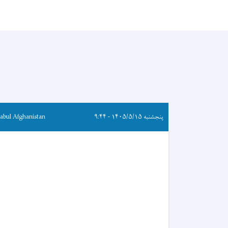
پنجشنبه ۱۴۰۵/۵/۱۵ - ۹:۴۴
abul Afghanistan