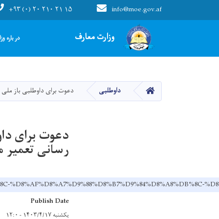
+۹۳ (۰) ۲۰ ۲۱۰ ۲۱ ۱۵
info@moe.gov.af
Main navigation
وزارت معارف
در باره وز
صفحه اصلی
داوطلبی
دعوت برای داوطلبی باز ملی :تعوی
دعوت برای داو
رسانی تعمیر مرکزی وز
A7%DB%8C-%D8%AF%D8%A7%D9%88%D8%B7%D9%84%D8%A8%DB%8
Publish Date
یکشنبه ۱۴۰۳/۴/۱۷ - ۱۲:۰