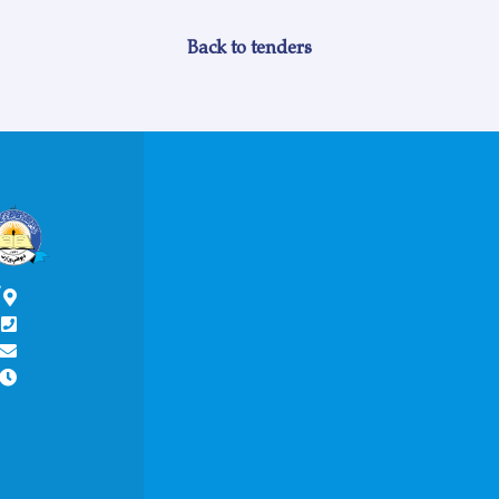
Back to tenders
آ
ش