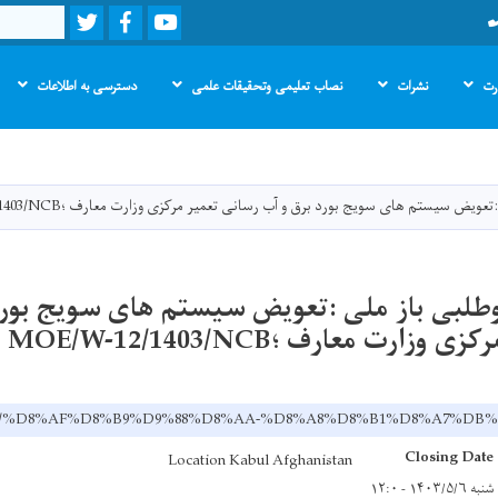
Twitter
Facebook
Youtube
Search
ارت
نشرات
نصاب تعلیمی وتحقیقات علمی
دسترسی به اطلاعات
Skip
to
main
ض سیستم های سویج بورد برق و آب رسانی تعمیر مرکزی وزارت معارف ؛MOE/W-12/1403/NCB
content
طلبی باز ملی :تعویض سیستم های سویج بورد
ارت معارف ؛MOE/W-12/1403/NCB
v.af/dr/%D8%AF%D8%B9%D9%88%D8%AA-%D8%A8%D8%B1%D8%
Closing Date
Location Kabul Afghanistan
شنبه ۱۴۰۳/۵/۶ - ۱۲:۰