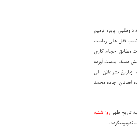
ه داوطلبی
پروژه
ترمیم
 نصب قفل های ریاست
ات مطابق احجام کاری
فلش دسک بدست آورده
زتاریخ نشراعلان الی
ه افغانان، جاده محمد
به تاریخ
ظهر
روز شنبه