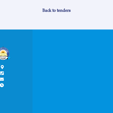
Back to tenders
آ
ش