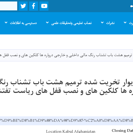
Twitter
Facebook
Youtube
Search
ارت
نشرات
نصاب تعلیمی وتحقیقات علمی
دسترسی به اطلاعات
Skip
to
main
ه ترمیم هشت باب تشناب رنگ مالی داخلی و خارجی درواره ها کلکین های و نصب قفل ه
content
یوار تخریت شده ترمیم هشت باب تشناب رنگ
ه ها کلکین های و نصب قفل های ریاست تفت
v.af/dr/%D9%BE%D8%B1%D9%88%DA%98%D9%87-%C2%A0%D8%
Closing Da
Location Kabul Afghanistan