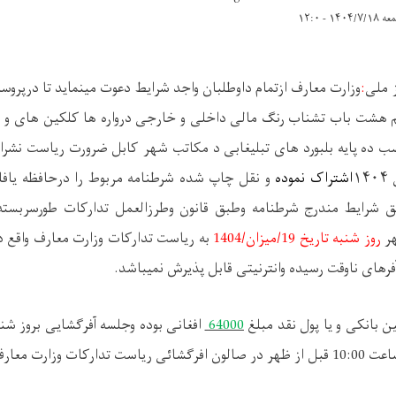
۱۴۰۴/۷/ - ۱۲:۰
 ملی
:
وزارت معارف
ازتمام
داوطلبان واجد شرایط دعوت مینماید تا درپروس
یم هشت باب تشناب رنگ مالی داخلی و خارجی درواره ها کلکین های و
 ده پایه بلبورد های تبلیغابی د مکاتب شهر کابل ضرورت ریاست نشر
۱
اشتراک نموده
و نقل چاپ شده شرطنامه مربوط را درحافظه یا
 شرایط مندرج شرطنامه وطبق قانون وطرزالعمل تدارکات طورسربسته ا
روز شنبه تاریخ
19
/
میزان
/
1404
به ریاست تدارکات وزارت معارف واقع د
فرهای ناوقت رسیده وانترنیتی قابل پذیرش نمیباشد
.
بانکی و یا پول نقد مبلغ
64000
افغانی
بوده وجلسه آفرگشایی بروز شن
هر در صالون افرگشائی ریاست تدارکات وزارت معارف تدویرمیگردد.