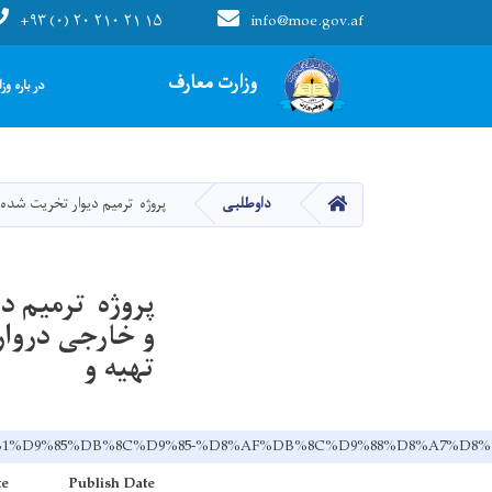
+۹۳ (۰) ۲۰ ۲۱۰ ۲۱ ۱۵
info@moe.gov.af
Main navigation
وزارت معارف
در باره وز
صفحه اصلی
داوطلبی
پروژه ترمیم دیوار تخریت شد
پروژه ترمیم د
و خارجی دروار
تهیه و
AA%D8%B1%D9%85%DB%8C%D9%85-%D8%AF%DB%8C%D9%88%D8%
te
Publish Date