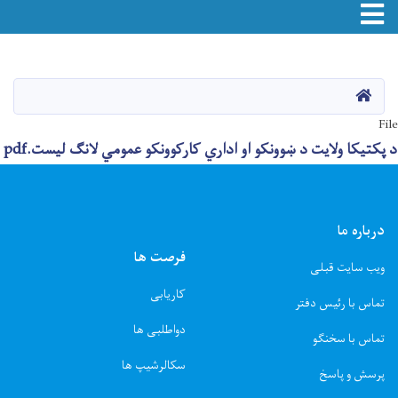
Toggle navigation
Skip
to
main
صفحه اصلی
content
File
د پکتیکا ولایت د ښوونکو او اداري کارکوونکو عمومي لانګ لیست.pdf
درباره ما
فرصت ها
ویب سایت قبلی
کاریابی
تماس با رئیس دفتر
دواطلبی ها
تماس با سخنگو
سکالرشیپ ها
پرسش و پاسخ