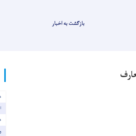
بازگشت به اخبار
عارف
د
ا
د
و