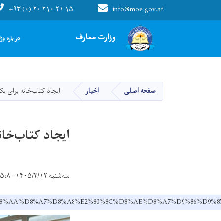
+۹۳ (۰) ۲۰ ۲۱۰ ۲۱ ۱۵
info@moe.gov.af
Main navigation
وزارت معارف
در باره وز
صفحه اصلی
اخبار
ایجاد کتاب‌خانه برای ی
ایجاد کتاب‌خا
سه‌شنبه ۱۴۰۵/۳/۱۲ - ۱۵:۸
DA%A9%D8%AA%D8%A7%D8%A8%E2%80%8C%D8%AE%D8%A7%D9%86