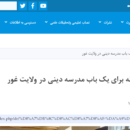
Twitter
Facebook
Youtube
Search
ارت
نشرات
نصاب تعلیمی وتحقیقات علمی
دسترسی به اطلاعات
Skip
to
main
ک باب مدرسه دینی در ولایت غور
content
نه برای یک باب مدرسه دینی در ولایت غور
v.af/index.php/dr/%D8%A7%DB%8C%D8%AC%D8%A7%D8%AF-%