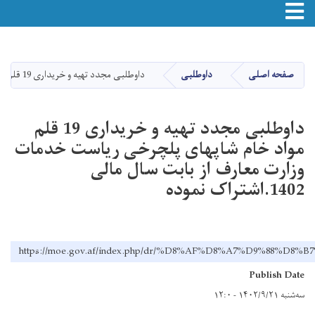
Toggle navigation
Skip
to
main
صفحه اصلی
داوطلبی
داوطلبی مجدد تهیه و خریداری 19 قلم مواد خام شاپهای پلچرخی ریاست خدمات وزارت معارف از بابت سال مالی 1402.اشتراک نموده
content
داوطلبی مجدد تهیه و خریداری 19 قلم
مواد خام شاپهای پلچرخی ریاست خدمات
وزارت معارف از بابت سال مالی
1402.اشتراک نموده
https://moe.gov.af/index.php/dr/%D8%AF%D8%A7%D
Publish Date
سه‌شنبه ۱۴۰۲/۹/۲۱ - ۱۲:۰