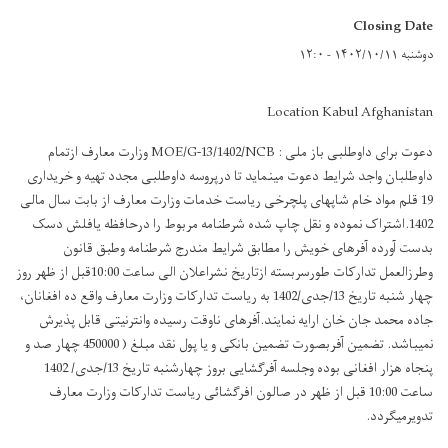
Closing Date
دوشنبه ۱۴۰۲/۱۰/۱۱ - ۱۲:۰
Location Kabul Afghanistan
دعوت برای داوطلبی باز ملی : MOE/G-13/1402/NCB وزارت معارف ازتمام
داوطلبان واجد شرایط دعوت مینماید تا درپروسه داوطلبی مجدد تهیه و خریداری
19 قلم مواد خام شاپهای پلچرخی ریاست خدمات وزارت معارف از بابت سال مالی
1402.اشتراک نموده و نقل چاپ شده شرطنامه مربوط را درحافظه یافلش دسک
بدست آورده آفرهای خویش را مطابق شرایط مندرج شرطنامه وطبق قانون
وطرزالعمل تدارکات طورسربسته ازتاریخ نشراعلان الی ساعت 10:00قبل از ظهر روز
چهار شنبه تاریخ 13/جدی/1402 به ریاست تدارکات وزارت معارف واقع ده افغانان،
جاده محمد جان خان ارایه نمایند.آفرهای ناوقت رسیده وانترنیتی قابل پذیرش
نمیباشد. تضمین آفربصورت تضمین بانکی و یا پول نقد مبلغ ( 450000 چهار صد و
پنجاه هزار افغانی بوده وجلسه آفرگشایی بروز چهارشنبه تاریخ 13/جدی/ 1402
ساعت 10:00 قبل از ظهر در صالون افرگشائی ریاست تدارکات وزارت معارف
تدویرمیگردد.