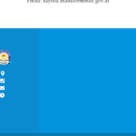
Email: sayeed.mansoor@moe.gov.af
آ
ش