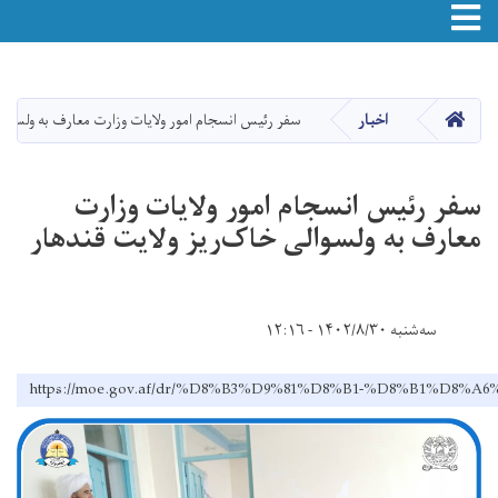
Toggle navigation
Skip
to
main
صفحه اصلی
اخبار
سفر رئیس انسجام امور ولایات وزارت معارف به ولسوال
content
سفر رئیس انسجام امور ولایات وزارت
معارف به ولسوالی خاک‌ریز ولایت قندهار
سه‌شنبه ۱۴۰۲/۸/۳۰ - ۱۲:۱۶
https://moe.gov.af/dr/%D8%B3%D9%81%D8%B1-%D8%B