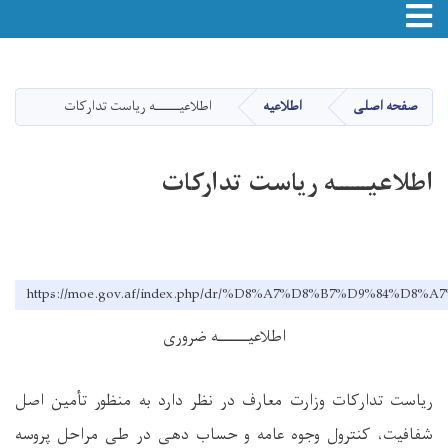
avigation
Skip
to
main
صفحه اصلی
اطلاعیه
اطلاعیــــــه ریاست تدارکات
content
اطلاعیــــــه ریاست تدارکات
https://moe.gov.af/index.php/dr/%D8%A7%D8%B7%D9
اطلاعیــــــه ضروری
ریاست تدارکات وزارت معارف در نظر دارد به منظور ت
أمین اصل
شفافیت، کنترول وجوه عامه و حساب دهی در طی مراحل پروسه