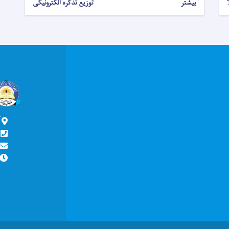
بیشتر
توزیع تذکره الکترونیکی
آ
ش