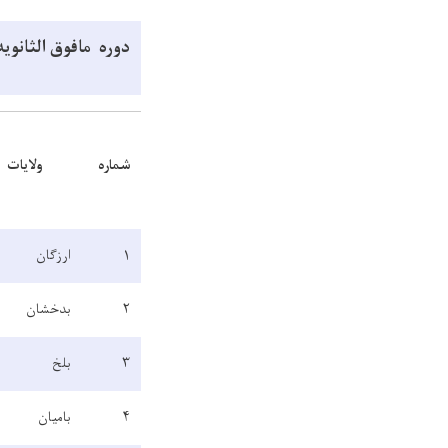
دوره مافوق الثانوی
شماره
ولایات
۱
ارزگان
۲
بدخشان
۳
بلخ
۴
بامیان