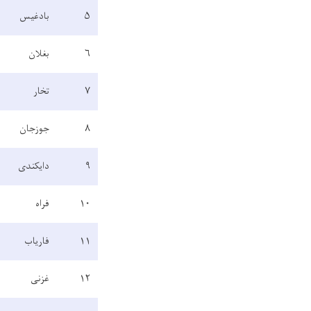
۵
بادغیس
۶
بغلان
۷
تخار
۸
جوزجان
۹
دایکندی
۱۰
فراه
۱۱
فاریاب
۱۲
غزنی