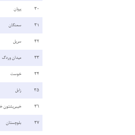
۳۰
پروان
۳۱
سمنگان
۳۲
سرپل
۳۳
میدان وردگ
۳۴
خوست
۳۵
زابل
۳۶
خیبرپشتون خو
۳۷
بلوچستان