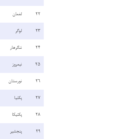
۲۲
لغمان
۲۳
لوگر
۲۴
ننگرهار
۲۵
نیمروز
۲۶
نورستان
۲۷
پکتیا
۲۸
پکتیکا
۲۹
پنجشیر