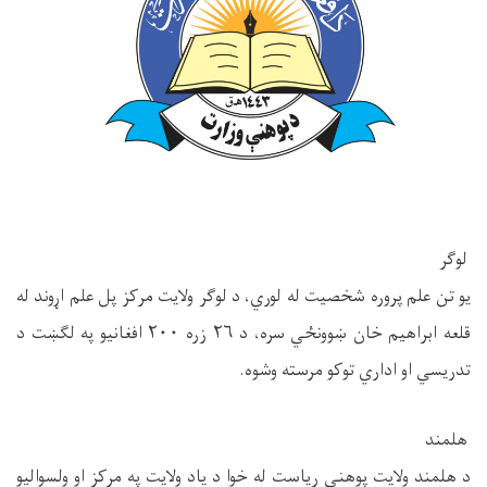
لوګر
یو تن علم پروره شخصیت له لوري، د لوګر ولایت مرکز پل علم اړوند له
قلعه ابراهیم خان ښوونځي سره، د ۲۶ زره ۲۰۰ افغانیو په لګښت د
تدریسي او اداري توکو مرسته وشوه.
هلمند
د هلمند ولایت پوهنې ریاست له خوا د یاد ولایت په مرکز او ولسوالیو