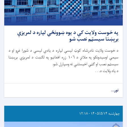
په خوست ولایت کې د یوه ښوونځي لپاره د لمریزې
برېښنا سیسټم نصب شو
د خوست ولایت نادرشاه کوټ لېسې لپاره د یادې لېسې د شورا غړو او د
سیمې اوسېدونکو په ملاتړ د ۱۰۶ زره افغانیو په لګښت د لمریزې برېښنا
سیسټم نصب او ګټې اخیستنې ته وسپارل شو.
د یاد ولایت د. . .
نور...
چهارشنبه ۱۴۰۵/۵/۱۴ - ۱۲:۱۸