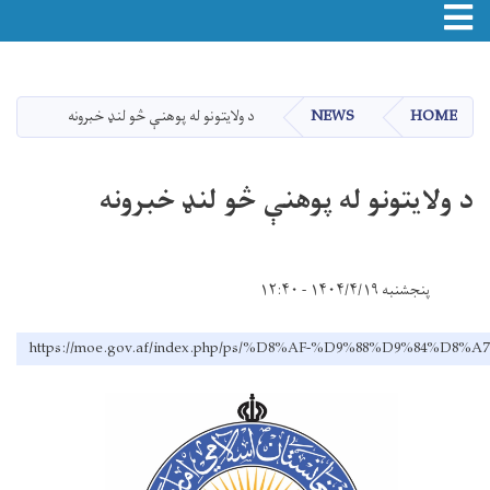
Toggle navigation
اصلي
منځپانګه
دانګل
HOME
NEWS
د ولایتونو له پوهنې څو لنډ خبرونه
د ولایتونو له پوهنې څو لنډ خبرونه
پنجشنبه ۱۴۰۴/۴/۱۹ - ۱۲:۴۰
https://moe.gov.af/index.php/ps/%D8%AF-%D9%88%D9%