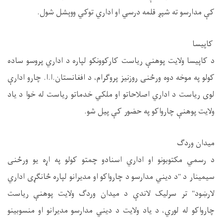
کې مدارسو ته شپږ قلمه درسي او اداري توکي ووېشل شول.
کاپیسا
د کاپیسا ولایت پوهنې ریاست کارکوونکو لپاره د اداري پروسو ساده
کولو په موخه دوه ورځنی روزنیز پروګرام، د افغانستان.ا.ا. چارو ادارې
لوی ریاست د اداري اصلاحاتو او ملکي خدماتو ریاست له خوا د یاد
ولایت پوهنې چارواکو په حضور کې پیل شو.
میدان وردګ
د رسمي مکتوبونو او اداري اسنادو چمتو کولو په اړه یو ورځنی
سیمینار د "د دیني مدارسو د چارواکو او مدیرانو لپاره ځانګړی اداري
لارښود" تر سرلیک لاندې د میدان وردګ ولایت پوهنې ریاست
چارواکو له لوري، د یاد ولایت د دیني مدارسو مدیرانو او منسوبینو