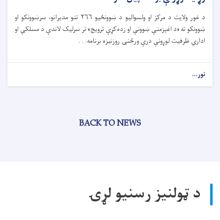
د غور ولایت د مرکز او ولسوالیو د ښوونځیو ۲۶۶ تنو مدیرانو، سرښوونکو او
ښوونکو ته «د اغېزمنې ښوونې او زده‌کړې ترویج» تر سرلیک لاندې د مسلکي او
اداري ظرفیت لوړونې درې ورځنۍ روزنیزه برنامه. . .
نور...
BACK TO NEWS
د ټولنیز رسنیو لړۍ