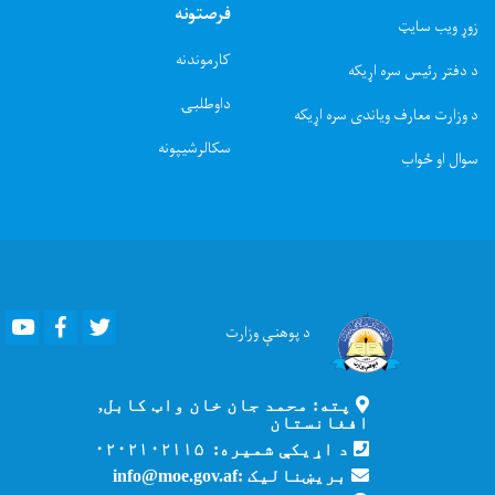
فرصتونه
زوړ ویب سایټ
کارموندنه
د دفتر رئیس سره اړیکه
داوطلبۍ
د وزارت معارف ویاندی سره اړیکه
سکالرشیپونه
سوال او ځواب
Youtube
Facebook
Twitter
د پوهنې
وزارت
پته: محمد جان خان واټ کابل,
افغانستان
د اړیکې شمیره: ۰۲۰۲۱۰۲۱۱۵
بریښنالیک :info@moe.gov.af