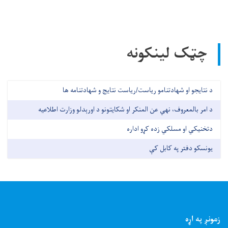
چټک لینکونه
د نتایجو او شهادتنامو ریاست/ریاست نتایج و شهادتنامه ها
د امر بالمعروف، نهي عن المنکر او شکایتونو د اورېدلو وزارت اطلاعیه
دتخنیکي او مسلکي زده کړو اداره
یونسکو دفتر په کابل کې
زمونږ په اړه