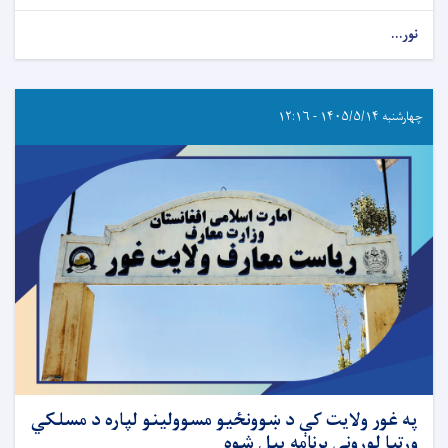
نور...
چهارشنبه ۱۴۰۵/۵/۱۴ - ۱۲:۱۶
په غور ولایت کې د ښوونځیو مسوولینو لپاره د مسلکي
وړتيا لوړونې برنامه پیل شوه