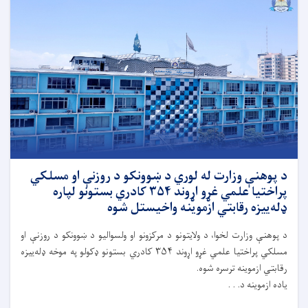
د پوهنې وزارت له لوري د ښوونکو د روزنې او مسلکي
پراختیا علمي غړو اړوند ۳۵۴ کادري بستونو لپاره
ډله‌ییزه رقابتي ازموینه واخیستل شوه
د پوهنې وزارت لخوا، د ولايتونو د مرکزونو او ولسواليو د ښوونکو د روزنې او
مسلکي پراختیا علمي غړو اړوند ۳۵۴ کادري بستونو ډکولو په موخه ډله‌ییزه
رقابتي ازموینه ترسره شوه.
ياده ازموینه د. . .