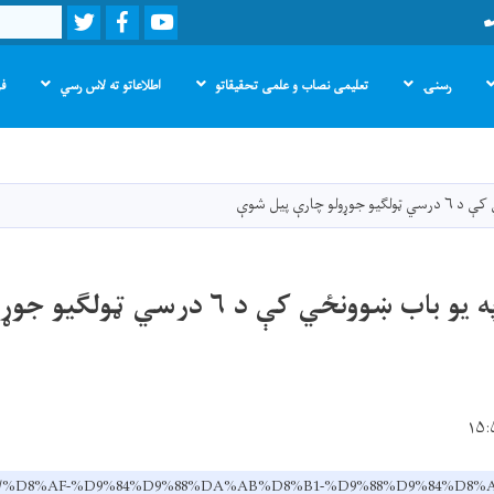
Twitter
Facebook
Youtube
Search
رسنۍ
تعلیمی نصاب و علمی تحقیقاتو
اطلاعاتو ته لاس رسي
فر
اصلي
منځپانګه
دانګل
 چارې پیل شوې
د لوګر ولایت په یو باب ښوونځي کې د ۶ د
v.af/ps/%D8%AF-%D9%84%D9%88%DA%AB%D8%B1-%D9%88%D9%