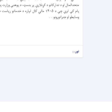
متحدالمال او د تدارکاتو د کړنلارې پر بنسټ، د پوهنې وزارت په
پام کې لري چې د ۱۴۰۵ مالي کال لپاره د خدماتو ریاست 
وسایطو او جنراتورونو. . .
نور...