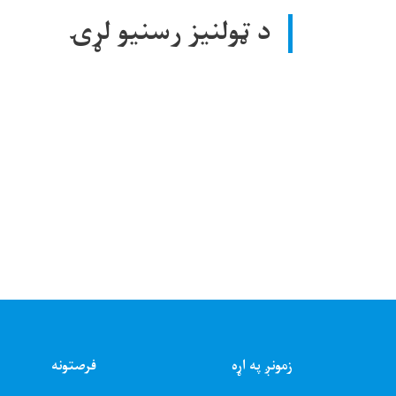
د ټولنیز رسنیو لړۍ
زمونږ په اړه
فرصتونه