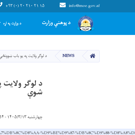
+۹۳ (۰) ۲۰ ۲۱۰ ۲۱ ۱۵
info@moe.gov.af
Main navigation
د پوهنې وزارت
د وزارت په اړه
HOME
NEWS
د لوګر ولایت په یو باب ښوونځي کې د ۶ درسي ټولګیو جوړولو
شوې
چهارشنبه ۱۴۰۵/۳/۱۳ - ۱۵:۵۴
84%D8%A7%DB%8C%D8%AA-%D9%BE%D9%87-%DB%8C%D9%88-%D8