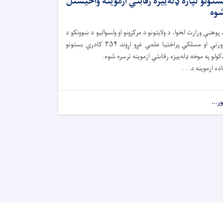
ستونو لپاره ډله‌ییزه رقابتي ازموینه واخیستل
وه
 پوهنې وزارت لخوا، د ولايتونو د مرکزونو او ولسواليو د ښوونکو د
روزنې او مسلکي پراختیا علمي غړو اړوند ۳۵۴ کادري بستونو
کولو په موخه ډله‌ییزه رقابتي ازموینه ترسره شوه.
اده ازموینه د. . .
ور...