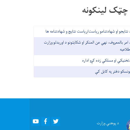
چټک لینکونه
 نتایجو او شهادتنامو ریاست/ریاست نتایج و شهادتنامه ها
 امر بالمعروف، نهي عن المنکر او شکایتونو د اورېدلو وزارت
طلاعیه
تخنیکي او مسلکي زده کړو اداره
ونسکو دفتر په کابل کې
Youtube
Facebook
Twitter
د پوهنې
وزارت