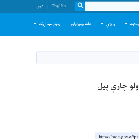
SEARCH
English
دری
صتونه
پروژې
عامه چوپرتیاوی
زمونږ سره اړیکه
رسي ټولګیو جوړولو چارې پیل
https://moe.go