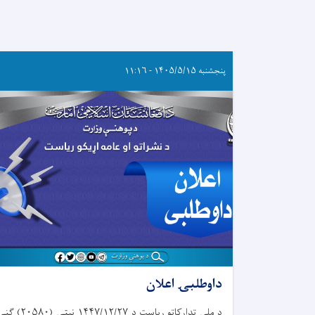
پنجشنبه ۱۴۰۵/۵/۱۵ - ۱۱:۱۶
داوطلبۍ اعلان
د ملي تدارکاتو ریاست د ۱۴۴۷/۱۲/۲۷ نېټې (۲۰۵۸۰