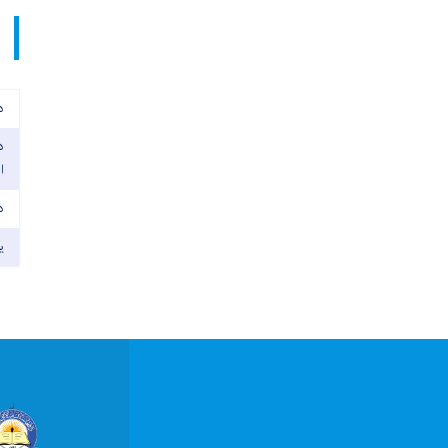
د
د
ا
د
ی