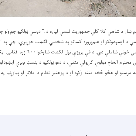
اهي کلا کلي جمهوریت لېسې لپاره د ۶ درسي ټولګیو جوړولو چارې پیل شوې.
ې د اوسېدونکو او علم‌پروره کسانو په شخصي لګښت جوړېږي، چې په کې
 شاملې دي. د غې پروژې ټول لګښت شاوخوا ۶۰۰ زره افغانۍ اټکل شوی دی.
س محترم الحاج مولوي ګل‌ولي متقي، د دغو ټولګیو د بنسټ ډبرې اېښودلو
ه مرستو او هڅو څخه مننه وکړه او د پوهنیز نظام د ملاتړ او پیاوړتیا 