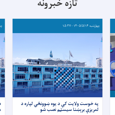
تازه خبرونه
چهارشنبه ۱۴۰۵/۵/۱۴ - ۱۵:۳۷
چهارشن
په خوست ولایت کې د یوه ښوونځي لپاره د
د
لمریزې برېښنا سیسټم نصب شو
) ګڼې