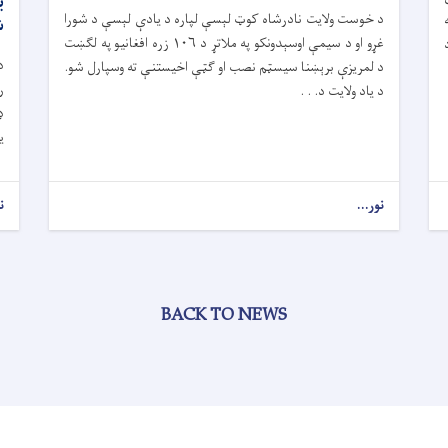
ب
د خوست ولایت نادرشاه کوټ لېسې لپاره د یادې لېسې د شورا
ش
غړو او د سیمې اوسېدونکو په ملاتړ د ۱۰۶ زره افغانیو په لګښت
د
د
د لمریزې برېښنا سیسټم نصب او ګټې اخیستنې ته وسپارل شو.
د یاد ولایت د. . .
ډ
ي
نور...
ن
BACK TO NEWS