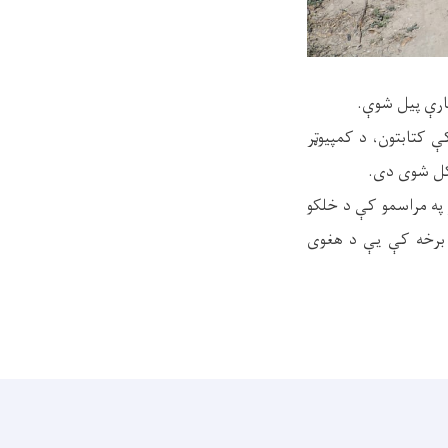
 کتابتون، د کمپیوټر
 په مراسمو کې د خلکو
په برخه کې یې د هغوی