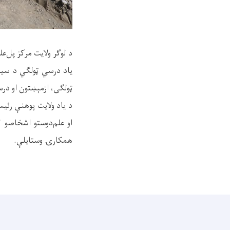
د لوګر ولایت مرکز پل‌علم ښار د ش
یاد درسي ټولګي د سیم
ټولګی، ازمېښتون او درسي خونې
د یاد ولایت پوهنې رئی
او علم‌دوستو اشخاصو ل
همکارۍ وستایلې.