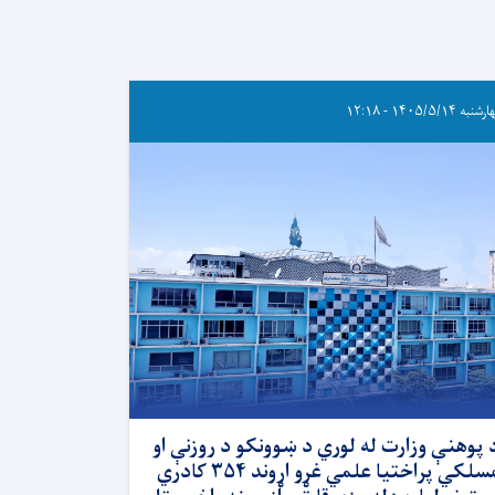
به ۱۴۰۵/۵/۱۴ - ۱۲:۱۸
 پوهنې وزارت له لوري د ښوونکو د روزنې او
مسلکي پراختیا علمي غړو اړوند ۳۵۴ کادري