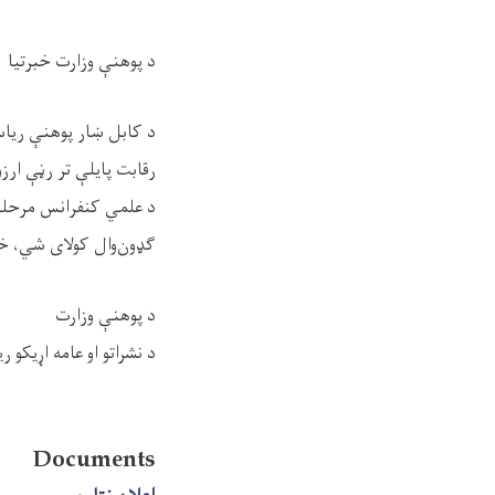
د پوهنې وزارت خبرتیا
رقابت پایلې تر رڼې ارزو
د علمي کنفرانس مرحل
ګډون‌وال کولای شي، خپ
د پوهنې وزارت
د نشراتو او عامه اړیکو 
Documents