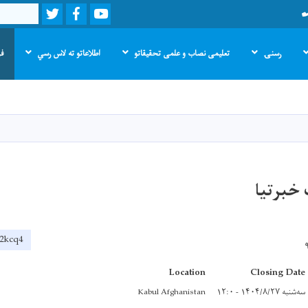
Twitter
Facebook
Youtube
Search
رسنۍ
تعلیمی نصاب و علمی تحقیقاتو
اطلاعاتو ته لاس رسي
فر
اصلي
منځپانګه
دانګل
 خبرتیا
j2kcq4
Location
Closing Date
سه‌شنبه ۱۴۰۴/۸/۲۷ - ۱۲:۰
Kabul Afghanistan