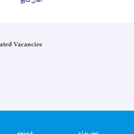
اعلان نتایج
ated Vacancies
زمونږ په اړه
فرصتونه