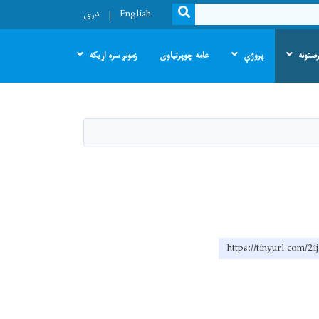
SEARCH
English
دری
صتونه
پروژې
عامه چوپرتیاوی
زمونږ سره اړیکه
https://tinyurl.com/24