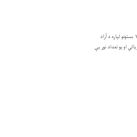
د کابل ښار پوهنې ریاست د اسلامي زده‌کړو آمریت اړوند د مدرسینو د روزنې او مسلکي پراختیا ۱۸ بستونو لپاره د آزاد
لي او یو تعداد نور یې