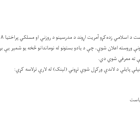
نې وروسته اعلان شوې، چې د یادو بستونو له نوماندانو څخه یو شمېر یې بریا
ې ته معرفي شوي دي.
لې پایلې د لاندې ورکړل شوي تړوني (لېنک) له لارې ترلاسه کړي:
ریاست