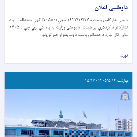
داوطلبۍ اعلان
د ملي تدارکاتو ریاست د ۱۴۴۷/۱۲/۲۷ نېټې (۲۰۵۸۰) ګڼې متحدالمال او د
تدارکاتو د کړنلارې پر بنسټ، د پوهنې وزارت په پام کې لري چې د ۱۴۰۵
مالي کال لپاره د خدماتو ریاست د وسایطو او جنراتورونو. . .
نور...
چهارشنبه ۱۴۰۵/۵/۱۴ - ۱۵:۳۷