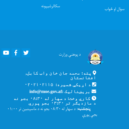
سکالرشیپونه
سوال او ځواب
Youtube
Facebook
Twitter
د پوهنې
وزارت
پته: محمد جان خان واټ کابل,
افغانستان
د اړیکې شمیره: ۰۲۰۲۱۰۲۱۱۵
بریښنالیک :info@moe.gov.af
کاري وخت: د سهار له ۰۸:۳۰ بجو نه
د مازدیګر تر ۰۳:۳۰ بجو پورې
پنجشنبه:
د سهار له ۰۸:۳۰ بجو نه د ماسپښین تر ۰۱:۰۰
بجې پورې