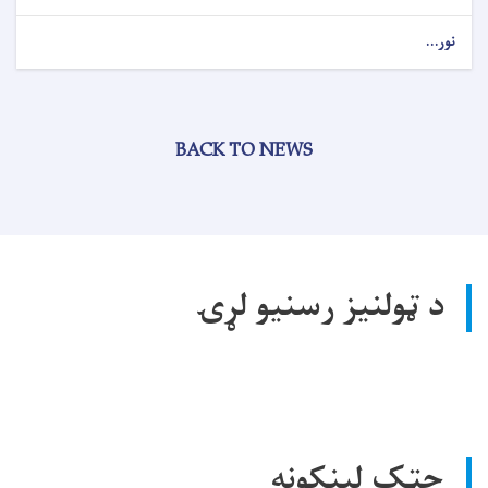
نور...
BACK TO NEWS
د ټولنیز رسنیو لړۍ
چټک لینکونه