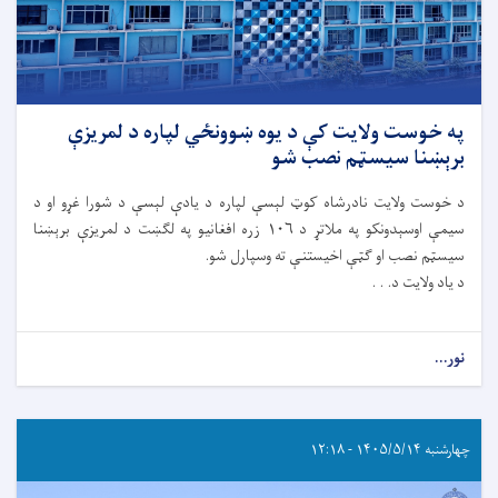
په خوست ولایت کې د یوه ښوونځي لپاره د لمریزې
برېښنا سیسټم نصب شو
د خوست ولایت نادرشاه کوټ لېسې لپاره د یادې لېسې د شورا غړو او د
سیمې اوسېدونکو په ملاتړ د ۱۰۶ زره افغانیو په لګښت د لمریزې برېښنا
سیسټم نصب او ګټې اخیستنې ته وسپارل شو.
د یاد ولایت د. . .
نور...
چهارشنبه ۱۴۰۵/۵/۱۴ - ۱۲:۱۸