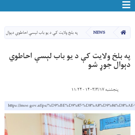
Toggle navigation
اصلي
منځپانګه
دانګل
HOME
NEWS
په بلخ ولایت کې د یو باب لېسې احاطوي دېوال جو
په بلخ ولایت کې د یو باب لېسې احاطوي
دېوال جوړ شو
پنجشنبه ۱۴۰۳/۳/۱۷ - ۱۱:۲۴
https://moe.gov.af/ps/%D9%BE%D9%87-%D8%A8%D9%84