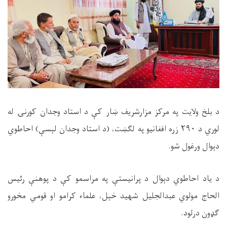
د بلخ ولایت په مرکز مزارشريف ښار کې د استاد وجدان کورنۍ له
لوري د ۲۹۰ زره افغانيو په لګښت، (د استاد وجدان لېسې) احاطوي
دېوال ورغول شو.
د یاد احاطوي دېوال د پرانیستې په مراسمو کې د پوهنې رئیس
الحاج مولوي عبدالجلیل شهید خېل، علماء کرامو او قومي مخورو
ګډون درلود.