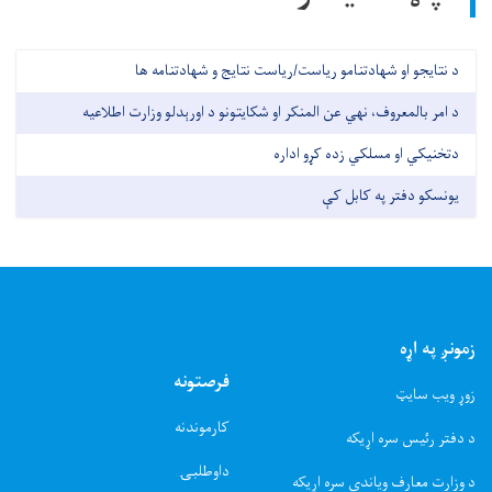
د نتایجو او شهادتنامو ریاست/ریاست نتایج و شهادتنامه ها
د امر بالمعروف، نهي عن المنکر او شکایتونو د اورېدلو وزارت اطلاعیه
دتخنیکي او مسلکي زده کړو اداره
یونسکو دفتر په کابل کې
زمونږ په اړه
فرصتونه
زوړ ویب سایټ
کارموندنه
د دفتر رئیس سره اړیکه
داوطلبۍ
د وزارت معارف ویاندی سره اړیکه