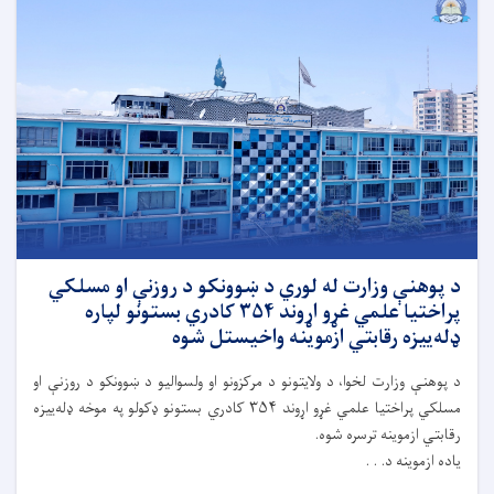
د پوهنې وزارت له لوري د ښوونکو د روزنې او مسلکي
پراختیا علمي غړو اړوند ۳۵۴ کادري بستونو لپاره
ډله‌ییزه رقابتي ازموینه واخیستل شوه
د پوهنې وزارت لخوا، د ولايتونو د مرکزونو او ولسواليو د ښوونکو د روزنې او
مسلکي پراختیا علمي غړو اړوند ۳۵۴ کادري بستونو ډکولو په موخه ډله‌ییزه
رقابتي ازموینه ترسره شوه.
ياده ازموینه د. . .