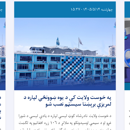
چهارشنبه ۱۴۰۵/۵/۱۴ - ۱۵:۳۷
چهارشن
په خوست ولایت کې د یوه ښوونځي لپاره د
د
لمریزې برېښنا سیسټم نصب شو
) ګڼې
ب
د خوست ولایت نادرشاه کوټ لېسې لپاره د یادې لېسې د شورا
ش
غړو او د سیمې اوسېدونکو په ملاتړ د ۱۰۶ زره افغانیو په لګښت
د
د
د لمریزې برېښنا سیسټم نصب او ګټې اخیستنې ته وسپارل شو.