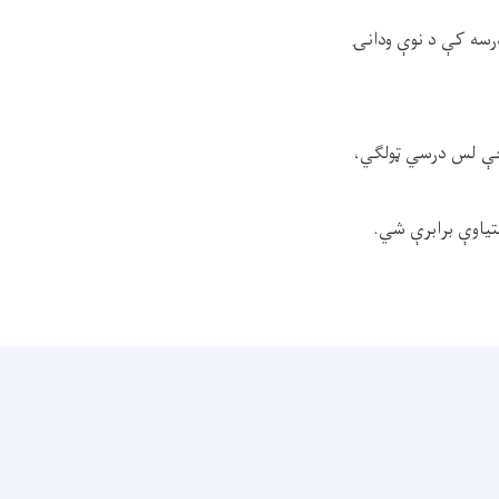
درسه کې د نوې ودانۍ
، چې لس درسي ټولګي،