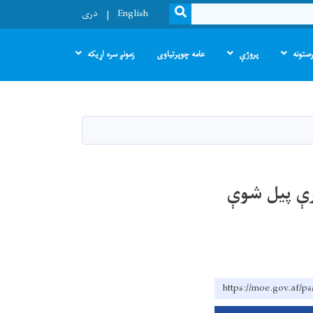
SEARCH
English
دری
صتونه
پروژې
عامه چوپرتیاوی
زمونږ سره اړیکه
رې پیل شوې
https://moe.go