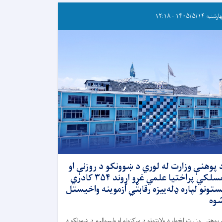
به ۱۴۰۵/۵/۱۴ - ۱۲:۱۸
 پوهنې وزارت له لوري د ښوونکو د روزنې او
مسلکي پراختیا علمي غړو اړوند ۳۵۴ کادري
ستونو لپاره ډله‌ییزه رقابتي ازموینه واخیستل
وه
 پوهنې وزارت لخوا، د ولايتونو د مرکزونو او ولسواليو د ښوونکو د