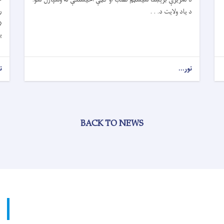
د یاد ولایت د. . .
ډ
ي
نور...
ن
BACK TO NEWS