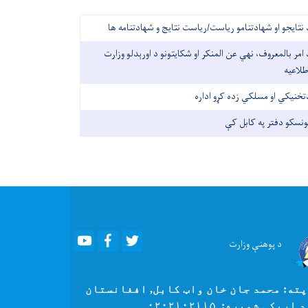
 نتایجو او شهادتنامو ریاست/ریاست نتایج و شهادتنامه ها
 امر بالمعروف، نهي عن المنکر او شکایتونو د اورېدلو وزارت
طلاعیه
تخنیکي او مسلکي زده کړو اداره
ونسکو دفتر په کابل کې
Youtube
Facebook
Twitter
د پوهنې
وزارت
ته: محمد جان خان واټ کابل, افغانستان
 اړیکې شمیره: ۰۲۰۲۱۰۲۱۱۵