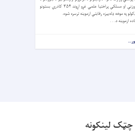
روزنې او مسلکي پراختیا علمي غړو اړوند ۳۵۴ کادري بستونو
کولو په موخه ډله‌ییزه رقابتي ازموینه ترسره شوه.
اده ازموینه د. . .
ور...
چټک لینکونه