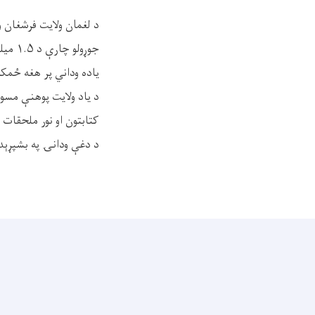
د لغمان ولایت فرشغان 
جوړولو چارې د ۱.۵ میلیونه افغانیو په لګښت پیل شوې.
یاده وداني پر هغه ځمک
د یاد ولایت پوهنې مسوو
کتابتون او نور ملحقات ب
د دغې ودانۍ په بشپړېدو سره به له ۳۵۰تنو څخه زیاتو طلابو ته د زده کړو من