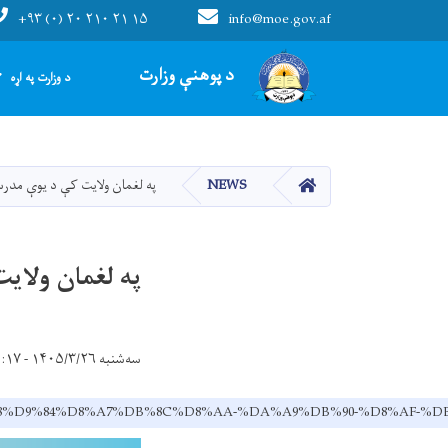
+۹۳ (۰) ۲۰ ۲۱۰ ۲۱ ۱۵
info@moe.gov.af
Main navigation
د پوهنې وزارت
د وزارت په اړه
HOME
NEWS
په لغمان ولایت کې د یوې مدرس
په لغمان ولای
سه‌شنبه ۱۴۰۵/۳/۲۶ - ۱۱:۱۷
6-%D9%88%D9%84%D8%A7%DB%8C%D8%AA-%DA%A9%DB%90-%D8%