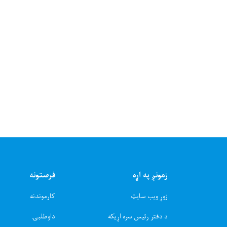
زمونږ په اړه
فرصتونه
زوړ ویب سایټ
کارموندنه
د دفتر رئیس سره اړیکه
داوطلبۍ