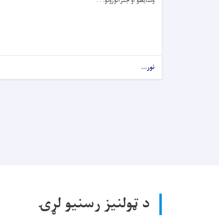
وسایطو او جنراتورونو. . .
نور...
د ټولنیز رسنیو لړۍ