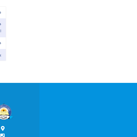
د
د
ا
د
ی
پ
د