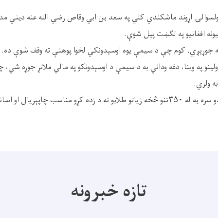
ولسوالۍ اړوند ماشکندي کلي په سعد بن ابي وقاص رضي الله عنه دیني م
ه جوړېږي، کوم چې د سیمې یوه اوسېدونکي لخوا پوهنې ته وقف شوې ده.
لینو په وینا، دغه وداني به د سیمې د اوسېدونکو په مالي ملاتړ جوړه شي
ه ولري.
اسب چاپېریال او اسانتیاوې برابرې شي.
تازه خبرونه