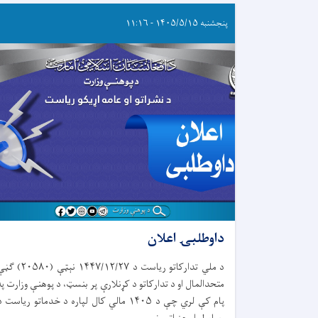
پنجشنبه ۱۴۰۵/۵/۱۵ - ۱۱:۱۶
داوطلبۍ اعلان
د ملي تدارکاتو ریاست د ۱۴۴۷/۱۲/۲۷ نېټې (۲۰۵۸۰
متحدالمال او د تدارکاتو د کړنلارې پر بنسټ، د پوهنې وزارت په
پام کې لري چې د ۱۴۰۵ مالي کال لپاره د خدماتو ریاست 