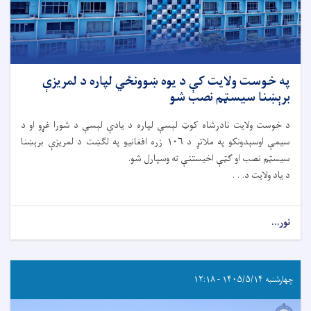
په خوست ولایت کې د یوه ښوونځي لپاره د لمریزې
برېښنا سیسټم نصب شو
د خوست ولایت نادرشاه کوټ لېسې لپاره د یادې لېسې د شورا غړو او د
سیمې اوسېدونکو په ملاتړ د ۱۰۶ زره افغانیو په لګښت د لمریزې برېښنا
سیسټم نصب او ګټې اخیستنې ته وسپارل شو.
د یاد ولایت د. . .
نور...
چهارشنبه ۱۴۰۵/۵/۱۴ - ۱۲:۱۸