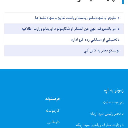
د نتایجو او شهادتنامو ریاست/ریاست نتایج و شهادتنامه ها
د امر بالمعروف، نهي عن المنکر او شکایتونو د اورېدلو وزارت اطلاعیه
دتخنیکي او مسلکي زده کړو اداره
یونسکو دفتر په کابل کې
زمونږ په اړه
فرصتونه
زوړ ویب سایټ
کارموندنه
د دفتر رئیس سره اړیکه
داوطلبۍ
د وزارت معارف ویاندی سره اړیکه