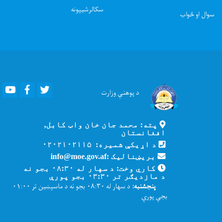
سکالرشیپونه
سوال او ځواب
Youtube
Facebook
Twitter
د پوهنې
وزارت
پته: محمد جان خان واټ کابل,
افغانستان
د اړیکې شمیره: ۰۲۰۲۱۰۲۱۱۵
بریښنالیک :info@moe.gov.af
کاري وخت: د سهار له ۰۸:۳۰ بجو نه
د مازدیګر تر ۰۳:۳۰ بجو پورې
پنجشنبه:
د سهار له ۰۸:۳۰ بجو نه د ماسپښین تر ۰۱:۰۰
بجې پورې