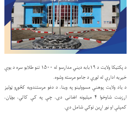
د پکتیکا ولایت د ۱۹بابه دیني مدارسو له ۱۵۰۰ تنو طلابو سره د یوې
خیریه ادارې له لوري د جامو مرسته وشوه.
د یاد ولایت پوهنې مسوولینو په وینا، د دغو مرستندویه کڅوړو ټولیز
ارزښت شاوخوا ۴ میلیونه افغانۍ دی، چې په کې کالي، بوټان،
کمپلې او نور اړین توکي شامل دي.