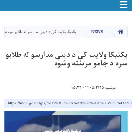
Toggle navigation
اصلي
منځپانګه
دانګل
HOME
NEWS
پکتیکا ولایت کې د دیني مدارسو له طلابو سره د جا
پکتیکا ولایت کې د دیني مدارسو له طلابو
سره د جامو مرسته وشوه
دوشنبه ۱۴۰۵/۳/۲۵ - ۱۵:۳۳
https://moe.gov.af/ps/%D9%BE%DA%A9%D8%AA%DB%8C%