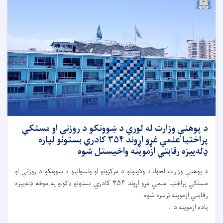
د پوهنې وزارت له لوري د ښوونکو د روزنې او مسلکي
پراختیا علمي غړو اړوند ۳۵۴ کادري بستونو لپاره
ډله‌ییزه رقابتي ازموینه واخیستل شوه
د پوهنې وزارت لخوا، د ولايتونو د مرکزونو او ولسواليو د ښوونکو د روزنې او
مسلکي پراختیا علمي غړو اړوند ۳۵۴ کادري بستونو ډکولو په موخه ډله‌ییزه
رقابتي ازموینه ترسره شوه.
ياده ازموینه د. . .