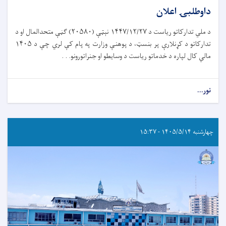
داوطلبۍ اعلان
د ملي تدارکاتو ریاست د ۱۴۴۷/۱۲/۲۷ نېټې (۲۰۵۸۰) ګڼې متحدالمال او د
تدارکاتو د کړنلارې پر بنسټ، د پوهنې وزارت په پام کې لري چې د ۱۴۰۵
مالي کال لپاره د خدماتو ریاست د وسایطو او جنراتورونو. . .
نور...
چهارشنبه ۱۴۰۵/۵/۱۴ - ۱۵:۳۷