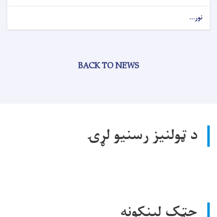
نور...
BACK TO NEWS
د ټولنیز رسنیو لړۍ
چټک لینکونه