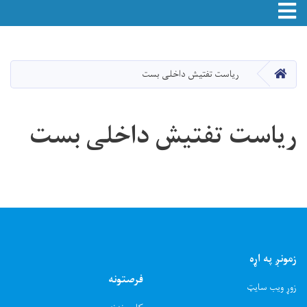
Toggle navigation
اصلي
منځپانګه
دانګل
HOME
ریاست تفتیش داخلی بست
ریاست تفتیش داخلی بست
زمونږ په اړه
فرصتونه
زوړ ویب سایټ