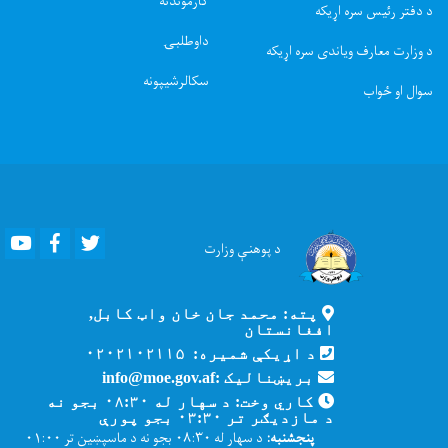
کارموندنه
د دفتر رئیس سره اړیکه
داوطلبۍ
د وزارت معارف ویاندی سره اړیکه
سکالرشیپونه
سوال او ځواب
Youtube
Facebook
Twitter
د پوهنې
وزارت
پته: محمد جان خان واټ کابل,
افغانستان
د اړیکې شمیره: ۰۲۰۲۱۰۲۱۱۵
بریښنالیک :info@moe.gov.af
کاري وخت: د سهار له ۰۸:۳۰ بجو نه
د مازدیګر تر ۰۳:۳۰ بجو پورې
پنجشنبه:
د سهار له ۰۸:۳۰ بجو نه د ماسپښین تر ۰۱:۰۰