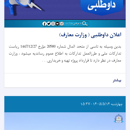
اعلان داوطلبی ( وزارت معارف)
بدین وسیله به تاسی از متحد المال شماره 20580 مؤرخ 1447/12/27 ریاست
تدارکات ملی و طرزالعمل تدارکات به اطلاع عموم رساندیه میشود ، وزارت
معارف در نظر دارد تا قرارداد پروژه تهیه و خریداری. . .
بیشتر
چهارشنبه ۱۴۰۵/۵/۱۴ - ۱۵:۳۷