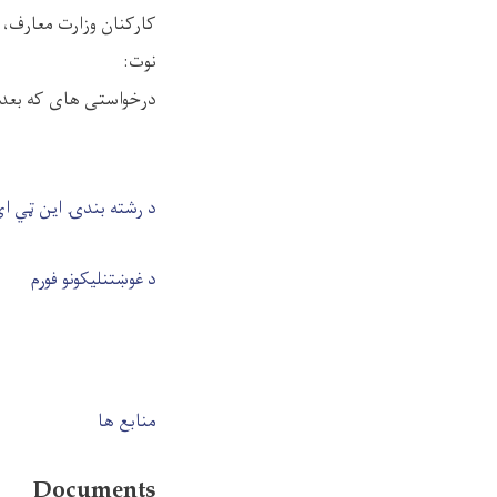
کارکنان وزارت معارف، کارته__۴ شهر کابل، از تاریخ ۲۹ ثور الی ۱۵ جوزای ۱۴۰۵ 
نوت:
درخواستی های که بعد ا
د رشته بندۍ این ټي ای
د غوښتنلیکونو فورم
منابع ها
Documents