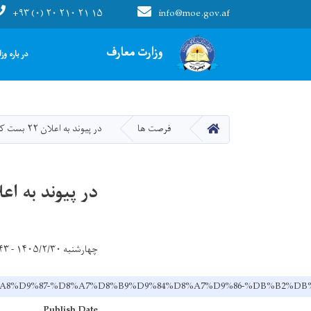
+۹۳ (۰) ۲۰ ۲۱۰ ۲۱ ۱۵
info@moe.gov.af
Main navigation
وزارت معارف
در باره وز
صفحه اصلی
فرصت ها
در پیوند به اعلان ۲۲ بست کادر های تخنیکی نصاب تعلیمی
در پیوند به اعلان ۲۲ بست کادر های تخنیکی ن
چهارشنبه ۱۴۰۵/۲/۳۰ - ۹:۴۳
AF-%D8%A8%D9%87-%D8%A7%D8%B9%D9%84%D8%A7%D9%86-%DB
Publish Date