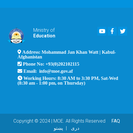
Youtube
Faceboo
Twi
Ministry of
Education
Address: Mohammad Jan Khan Watt | Kabul-
Afghanistan
Phone No: +93(0)202102115
Email: info@moe.gov.af
Working Hours: 8:30 AM to 3:30 PM, Sat-Wed
(8:30 am - 1:00 pm, on Thursday)
Copyright © 2024 | MOE. All Rights Reserved
FAQ
دری
پښتو