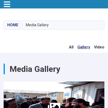
Toggle navigation
Skip
to
main
HOME
Media Gallery
content
All
Gallery
Video
Media Gallery