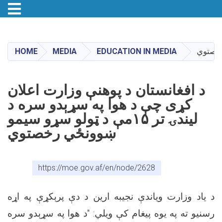
Toggle navigation
Skip
to
main
HOME
MEDIA
EDUCATION IN MEDIA
content
د افغانستان د پوهنې وزارت اعلان
کړی چې د هوا په سړېدو سره د
لیندۍ تر ۱۵مې د ټولو سړو سیمو
ښوونځي رخصتوي
https://moe.gov.af/en/node/2628
د یاد وزارت ویاندې نجیبه ارین د دې پرېکړې په اړه
رسنیو ته په یوه پیغام کې ویلي: "د هوا په سړېدو سره