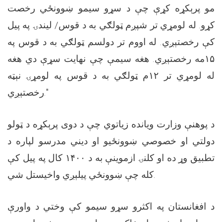
مو پرېکړه کړې چې د سړو سیمو ښوونځي رخصت
کړو. له لومړي تر شپږم ټولګي به د قوس/ لیندۍ په پيل
کې رخصتېږي. له اووم تر دولسم ټولګي به د قوس په
۱۵مه رخصتېږي. هغه سیمې چې نهایت سړې دي هغه
له لومړي تر ۱۲م ټولګي به د قوس په لومړۍ نېټه
رخصتېږي."
د پوهنې وزارت ویانده زیاتوي چې د دوی پرېکړه د ټولو
دولتي او خصوصي ښوونځیو او دیني مدرسو لپاره د
تطبیق وړ ده او کلنۍ ازموینې به د ۱۴۰۰ کال په پیل کې
کله چې ښوونځي پیلېږي واخیستل شي.
د افغانستان په اکثرو سړو سیمو کې وختي د واورې