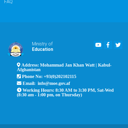
FAQ
Youtube
Faceboo
Twi
Ministry of
Education
Address: Mohammad Jan Khan Watt | Kabul-
Afghanistan
Phone No: +93(0)202102115
Email: info@moe.gov.af
Working Hours: 8:30 AM to 3:30 PM, Sat-Wed
(8:30 am - 1:00 pm, on Thursday)