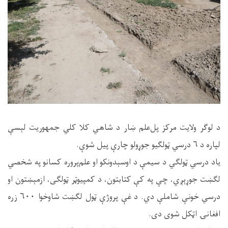
د لوګر ولایت مرکز پل‌علم ښار د شاهي کلا کلي جمهوریت لېسې
لپاره د ۶ درسي ټولګیو جوړولو چارې پیل شوې.
یاد درسي ټولګي د سیمې د اوسېدونکو او علم‌پروره کسانو په شخصي
لګښت جوړېږي، چې په کې کتابتون، د کمپیوټر ټولګی، ازمېښتون او
درسي خونې شاملې دي. د غې پروژې ټول لګښت شاوخوا ۶۰۰ زره
افغانۍ اټکل شوی دی.