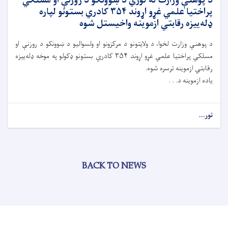
د پوهنې وزارت له لوري د ښوونکو د روزنې او مسلکي
پراختیا علمي غړو اړوند ۳۵۴ کادري بستونو لپاره
ډله‌ییزه رقابتي ازموینه واخیستل شوه
د پوهنې وزارت لخوا، د ولايتونو د مرکزونو او ولسواليو د ښوونکو د روزنې او
مسلکي پراختیا علمي غړو اړوند ۳۵۴ کادري بستونو ډکولو په موخه ډله‌ییزه
رقابتي ازموینه ترسره شوه.
ياده ازموینه د. . .
نور...
BACK TO NEWS