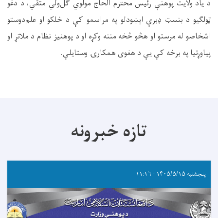
د یاد ولایت پوهنې رئیس محترم الحاج مولوي ګل‌ولي متقي، د دغو
ټولګیو د بنسټ ډبرې اېښودلو په مراسمو کې د خلکو او علم‌دوستو
اشخاصو له مرستو او هڅو څخه مننه وکړه او د پوهنیز نظام د ملاتړ او
پیاوړتیا په برخه کې یې د هغوی همکارۍ وستایلې.
تازه خبرونه
پنجشنبه ۱۴۰۵/۵/۱۵ - ۱۱:۱۶