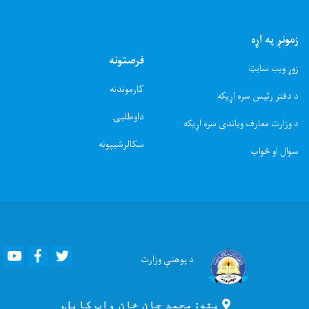
زمونږ په اړه
فرصتونه
زوړ ویب سایټ
کارموندنه
د دفتر رئیس سره اړیکه
داوطلبۍ
د وزارت معارف ویاندی سره اړیکه
سکالرشیپونه
سوال او ځواب
Youtube
Facebook
Twitter
د پوهنې
وزارت
پته: محمد جان خان واټ کابل,