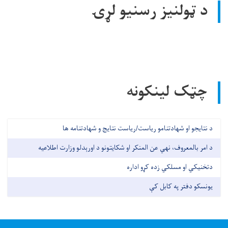
د ټولنیز رسنیو لړۍ
چټک لینکونه
د نتایجو او شهادتنامو ریاست/ریاست نتایج و شهادتنامه ها
د امر بالمعروف، نهي عن المنکر او شکایتونو د اورېدلو وزارت اطلاعیه
دتخنیکي او مسلکي زده کړو اداره
یونسکو دفتر په کابل کې