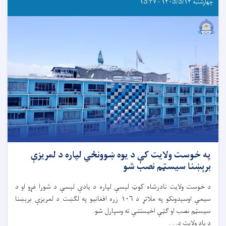
چهارشنبه ۱۴۰۵/۵/۱۴ - ۱۵:۳۷
په خوست ولایت کې د یوه ښوونځي لپاره د لمریزې
برېښنا سیسټم نصب شو
د خوست ولایت نادرشاه کوټ لېسې لپاره د یادې لېسې د شورا غړو او د
سیمې اوسېدونکو په ملاتړ د ۱۰۶ زره افغانیو په لګښت د لمریزې برېښنا
سیسټم نصب او ګټې اخیستنې ته وسپارل شو.
د یاد ولایت د. . .