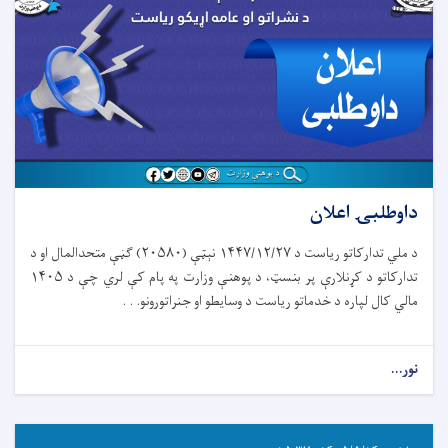
داوطلبۍ اعلان
د ملي تدارکاتو ریاست د ۱۴۴۷/۱۲/۲۷ نېټې (۲۰۵۸۰) ګڼې متحدالمال او د
تدارکاتو د کړنلارې پر بنسټ، د پوهنې وزارت په پام کې لري چې د ۱۴۰۵
مالي کال لپاره د خدماتو ریاست د وسایطو او جنراتورونو. . .
نور...