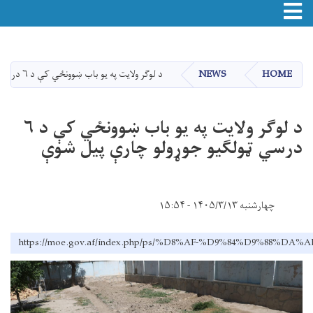
Toggle navigation
اصلي
منځپانګه
دانګل
HOME
NEWS
د لوګر ولایت په یو باب ښوونځي کې د ۶ درسي ټولګیو جوړولو چارې پیل شوې
د لوګر ولایت په یو باب ښوونځي کې د ۶
درسي ټولګیو جوړولو چارې پیل شوې
چهارشنبه ۱۴۰۵/۳/۱۳ - ۱۵:۵۴
https://moe.gov.af/index.php/ps/%D8%AF-%D9%84%D