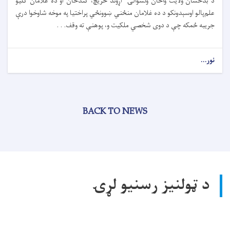
د بدخشان ولایت واخان ولسوالۍ اړوند خریچ، کندخان او ده غلامان کلیو
علم‌پالو اوسېدونکو د ده غلامان منځني ښوونځي پراختیا په موخه شاوخوا درې
جریبه ځمکه چې د دوی شخصي ملکیت و، پوهنې ته وقف. . .
نور...
BACK TO NEWS
د ټولنیز رسنیو لړۍ