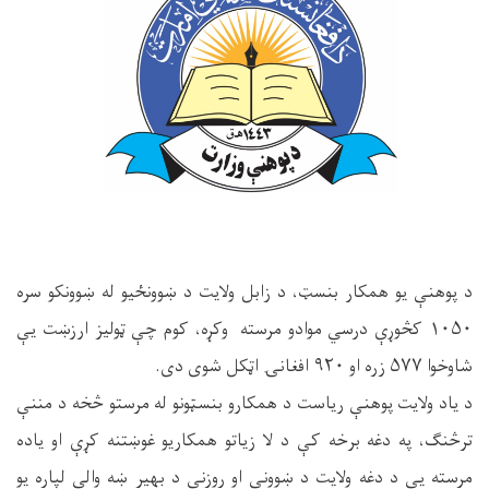
د پوهنې یو همکار بنسټ، د زابل ولایت د ښوونځیو له ښوونکو سره
۱۰۵۰ کڅوړې درسي موادو مرسته وکړه، کوم چې ټولیز ارزښت یې
شاوخوا ۵۷۷ زره او ۹۲۰ افغانۍ اټکل شوی دی.
د یاد ولایت پوهنې ریاست د همکارو بنسټونو له مرستو څخه د مننې
ترڅنګ، په دغه برخه کې د لا زیاتو همکاریو غوښتنه کړې او یاده
مرسته یې د دغه ولایت د ښوونې او روزنې د بهیر ښه والي لپاره یو