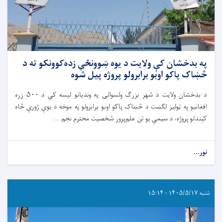
په بدخشان کې ولایت د یوه ښوونځي زده‌کوونکو ته د
څښاک پاکو اوبو برابرولو پروژه پیل شوه
د بدخشان ولایت د شهر بزرگ ولسوالۍ په وندیانو لېسه کې د ۵۰۰ زره
افغانیو په ټولیز لګښت د څښاک پاکو اوبو برابرولو په موخه د یوې ژورې څاه
کېندلو پروژه، د سیمې یو تن علم‌پرور شخصیت محترم نجم. . .
نور...
شنبه ۱۴۰۵/۵/۱۷ - ۱۵:۱۴