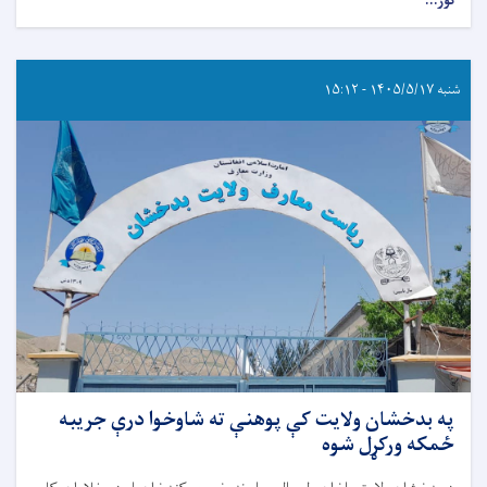
نور...
شنبه ۱۴۰۵/۵/۱۷ - ۱۵:۱۲
په بدخشان ولایت کې پوهنې ته شاوخوا درې جریبه
ځمکه ورکړل شوه