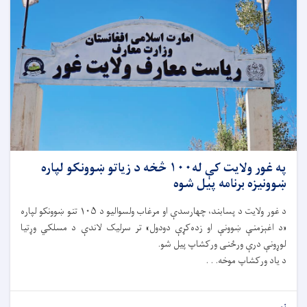
په غور ولایت کې له۱۰۰ څخه د زیاتو ښوونکو لپاره
ښوونیزه برنامه پیل شوه
د غور ولایت د پسابند، چهارسدې او مرغاب ولسوالیو د ۱۰۵ تنو ښوونکو لپاره
«د اغېزمنې ښوونې او زده‌کړې دودول» تر سرلیک لاندې د مسلکي وړتیا
لوړونې درې ورځنی ورکشاپ پیل شو.
د یاد ورکشاپ موخه. . .