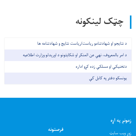
چټک لینکونه
د نتایجو او شهادتنامو ریاست/ریاست نتایج و شهادتنامه ها
د امر بالمعروف، نهي عن المنکر او شکایتونو د اورېدلو وزارت اطلاعیه
دتخنیکي او مسلکي زده کړو اداره
یونسکو دفتر په کابل کې
زمونږ په اړه
فرصتونه
زوړ ویب سایټ