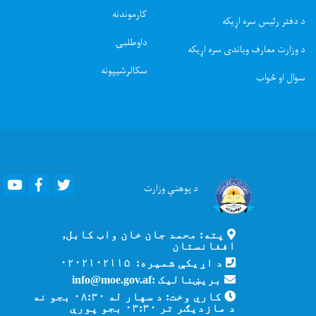
کارموندنه
د دفتر رئیس سره اړیکه
داوطلبۍ
د وزارت معارف ویاندی سره اړیکه
سکالرشیپونه
سوال او ځواب
Youtube
Facebook
Twitter
د پوهنې
وزارت
پته: محمد جان خان واټ کابل,
افغانستان
د اړیکې شمیره: ۰۲۰۲۱۰۲۱۱۵
بریښنالیک :info@moe.gov.af
کاري وخت: د سهار له ۰۸:۳۰ بجو نه
د مازدیګر تر ۰۳:۳۰ بجو پورې