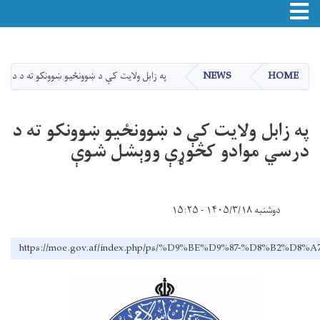
Toggle navigation
اصلي
منځپانګه
دانګل
HOME
NEWS
په زابل ولایت کې د ښوونځیو ښوونکو ته د در
په زابل ولایت کې د ښوونځیو ښوونکو ته د
درسي موادو کڅوړې ووېشل شوې
دوشنبه ۱۴۰۵/۳/۱۸ - ۱۵:۲۵
https://moe.gov.af/index.php/ps/%D9%BE%D9%87-%D